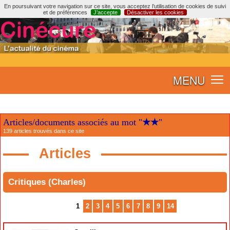
En poursuivant votre navigation sur ce site, vous acceptez l’utilisation de cookies de suivi
et de préférences
J’accepte
Désactiver les cookies
MENU
Articles/documents associés au mot "
★★
"
139 articles trouvés dans ce site
Articles
Critiques (Charles)
1
2
3
4
5
6
7
8
9
14