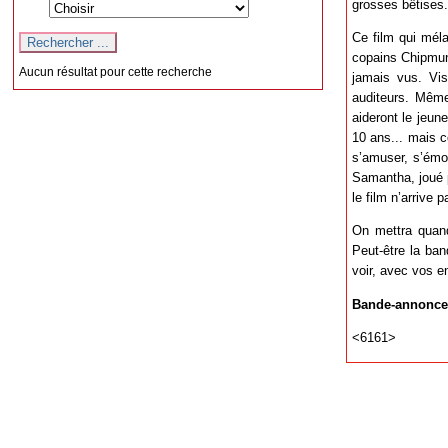
grosses bêtises.
Ce film qui mél
copains Chipmunk
Aucun résultat pour cette recherche
jamais vus. Vi
auditeurs. Même
aideront le jeun
10 ans... mais ce
s’amuser, s’émou
Samantha, joué 
le film n’arrive 
On mettra quand
Peut-être la ba
voir, avec vos en
Bande-annonce
<6161>