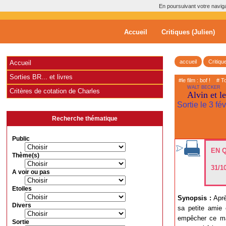
En poursuivant votre navigat
Accueil
Critiques (Julien)
accueil
Critiqu
Accueil
Sorties BR... et livres
#le film : bof !
# T
WALT BECKER
Critères de cotation de Charles
Alvin et l
Sortie le 3 fé
Recherche thématique
Public
EN 
Thème(s)
31/1
A voir ou pas
Etoiles
Synopsis :
Aprè
Divers
sa petite amie 
empêcher ce mar
Sortie