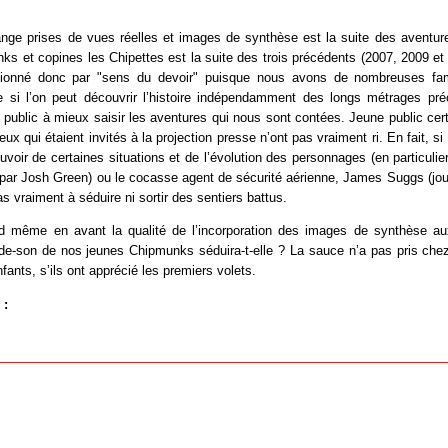
ange prises de vues réelles et images de synthèse est la suite des aventure
s et copines les Chipettes est la suite des trois précédents (2007, 2009 et 
sionné donc par "sens du devoir" puisque nous avons de nombreuses fam
 si l’on peut découvrir l’histoire indépendamment des longs métrages pré
e public à mieux saisir les aventures qui nous sont contées. Jeune public cer
ux qui étaient invités à la projection presse n’ont pas vraiment ri. En fait, si 
voir de certaines situations et de l’évolution des personnages (en particulier 
par Josh Green) ou le cocasse agent de sécurité aérienne, James Suggs (jou
pas vraiment à séduire ni sortir des sentiers battus.
 même en avant la qualité de l’incorporation des images de synthèse aux
nde-son de nos jeunes Chipmunks séduira-t-elle ? La sauce n’a pas pris che
fants, s’ils ont apprécié les premiers volets.
 :