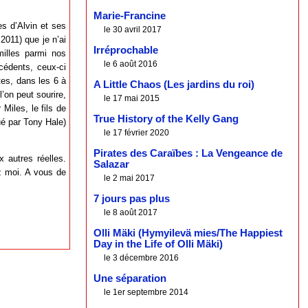
Marie-Francine
s d’Alvin et ses
le 30 avril 2017
2011) que je n’ai
Irréprochable
illes parmi nos
le 6 août 2016
cédents, ceux-ci
tes, dans les 6 à
A Little Chaos (Les jardins du roi)
l’on peut sourire,
le 17 mai 2015
Miles, le fils de
True History of the Kelly Gang
é par Tony Hale)
le 17 février 2020
Pirates des Caraïbes : La Vengeance de
 autres réelles.
Salazar
z moi. A vous de
le 2 mai 2017
7 jours pas plus
le 8 août 2017
Olli Mäki (Hymyilevä mies/The Happiest
Day in the Life of Olli Mäki)
le 3 décembre 2016
Une séparation
le 1er septembre 2014