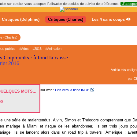
ion sur ce site, vous acceptez l’utilisation de cookies de suivi et de préférences
J’accepte
Critiques (Delphine)
Critiques (Charles)
Les 4 sans coups 🔊
es (Charles)
ous publics
#Ados
#2016
#Animation
es Chipmunks : à fond la caisse
vrier 2016
Article mis en lign
par
Ch
sur web :
Lien vers la fiche IMDB
QUELQUES MOTS...
00
s une série de malentendus, Alvin, Simon et Théodore comprennent que D
en mariage à Miami et risque de les abandonner. Ils ont trois jours pour
iage. Ils se lancent alors dans un road trip à travers l’Amérique : aven