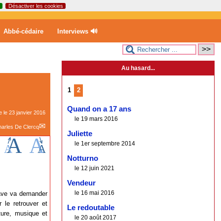
Désactiver les cookies
Abbé-cédaire
Interviews 🔊
Au hasard...
1
2
Quand on a 17 ans
e le
23 janvier 2016
le 19 mars 2016
arles De Clercq
Juliette
le 1er septembre 2014
Notturno
le 12 juin 2021
Vendeur
le 16 mai 2016
ave va demander
 le retrouver et
Le redoutable
ture, musique et
le 20 août 2017