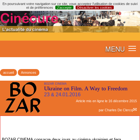
En poursuivant votre navigation sur ce site, vous acceptez l’utilisation de cookies de suivi
et de préférences
J’accepte
Désactiver les cookies
MENU
accueil
Annonces
BOZAR CINEMA
Ukraine on Film. A Way to Freedom
23 & 24.01.2016
Article mis en ligne le
16 décembre 2015
par
Charles De Clercq
BOZAR CINEMA consacre deux jours au cinéma ukrainien et fera