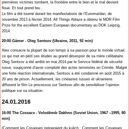
premières victimes tombent, la frontière entre le bien et le mal devient
floue. Et tout prend feu…
Le film a été tourné durant les manifestations de l’Euromaїdan, de
novembre 2013 à février 2014. All Things Ablaze a obtenu le MDR Film
Prize for the excellent Eastern European documentary au DOK Leipzig,
2014.
20:00 Gámer - Oleg Sentsov (Ukraine, 2011, 92 min)
Alex consacre la plupart de son temps à sa passion pour le monde virtuel,
ce qui met en péril ses études au grand désespoir de sa mère célibataire.
Oleg Sentsov a été arrêté en mai 2014 par le Service fédéral de sécurité
russe, soupçonné d’avoir comploté des actes terroristes en Crimée. Malgré
une forte réaction internationale, Sentsov a été condamné en août 2015 à
20 ans de prison. Actuellement, les cinéastes russes et ukrainiens
diffusent le film Le processus sur Sentsov afin de sensibiliser l’opinion
publique sur sa situation.
24.01.2016
16:00 The Cossacs - Volodémér Dakhno (Soviet Union, 1967 –1995, 80
min)
(Comment les Cosaques préparaient du kulich ; Comment les Cosaques