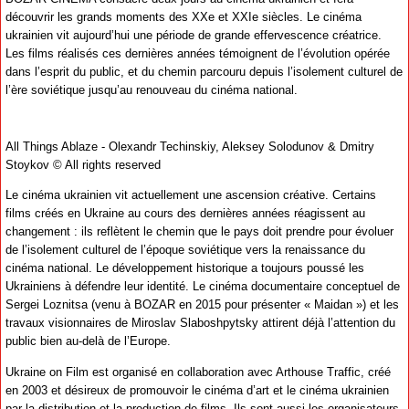
découvrir les grands moments des XXe et XXIe siècles. Le cinéma
ukrainien vit aujourd’hui une période de grande effervescence créatrice.
Les films réalisés ces dernières années témoignent de l’évolution opérée
dans l’esprit du public, et du chemin parcouru depuis l’isolement culturel de
l’ère soviétique jusqu’au renouveau du cinéma national.
All Things Ablaze - Olexandr Techinskiy, Aleksey Solodunov & Dmitry
Stoykov © All rights reserved
Le cinéma ukrainien vit actuellement une ascension créative. Certains
films créés en Ukraine au cours des dernières années réagissent au
changement : ils reflètent le chemin que le pays doit prendre pour évoluer
de l’isolement culturel de l’époque soviétique vers la renaissance du
cinéma national. Le développement historique a toujours poussé les
Ukrainiens à défendre leur identité. Le cinéma documentaire conceptuel de
Sergei Loznitsa (venu à BOZAR en 2015 pour présenter « Maidan ») et les
travaux visionnaires de Miroslav Slaboshpytsky attirent déjà l’attention du
public bien au-delà de l’Europe.
Ukraine on Film est organisé en collaboration avec Arthouse Traffic, créé
en 2003 et désireux de promouvoir le cinéma d’art et le cinéma ukrainien
par la distribution et la production de films. Ils sont aussi les organisateurs