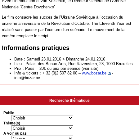
Avec l’introduction d’Ivan Kozlenko, le Directeur Général de l’Archive
Nationale ‘Centre Dovzhenko’
Le film consacre les succès de l’Ukraine Soviétique à l’occasion du
onzième anniversaire de la Révolution d’Octobre. The Eleventh Year est
réalisé sans passer par l’écriture d’un scénario. Le mouvement de la
caméra remplace le script.
Informations pratiques
Date : Samedi 23.01.2016 > Dimanche 24.01.2016
Lieu : Palais des Beaux-Arts, Rue Ravenstein, 23, 1000 Bruxelles
Prix : Pass = 20€ ou prix par séance (voir site)
Info & tickets : + 32 (0)2 507 82 00 –
www.bozar.be
-
info@bozar.be
Recherche thématique
Public
Thème(s)
A voir ou pas