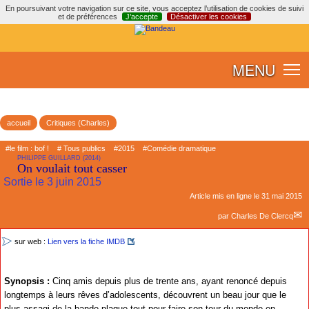
En poursuivant votre navigation sur ce site, vous acceptez l’utilisation de cookies de suivi
et de préférences
J’accepte
Désactiver les cookies
MENU
accueil
Critiques (Charles)
#le film : bof !
# Tous publics
#2015
#Comédie dramatique
PHILIPPE GUILLARD (2014)
On voulait tout casser
Sortie le 3 juin 2015
Article mis en ligne le
31 mai 2015
par
Charles De Clercq
sur web :
Lien vers la fiche IMDB
Synopsis :
Cinq amis depuis plus de trente ans, ayant renoncé depuis
longtemps à leurs rêves d’adolescents, découvrent un beau jour que le
plus assagi de la bande plaque tout pour faire son tour du monde en