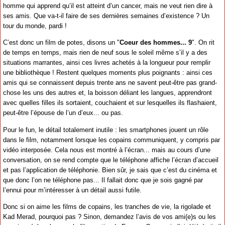
homme qui apprend qu’il est atteint d’un cancer, mais ne veut rien dire à
ses amis. Que va-t-il faire de ses dernières semaines d’existence ? Un
tour du monde, pardi !
C’est donc un film de potes, disons un "
Coeur des hommes... 9
". On rit
de temps en temps, mais rien de neuf sous le soleil même s’il y a des
situations marrantes, ainsi ces livres achetés à la longueur pour remplir
une bibliothèque ! Restent quelques moments plus poignants : ainsi ces
amis qui se connaissent depuis trente ans ne savent peut-être pas grand-
chose les uns des autres et, la boisson déliant les langues, apprendront
avec quelles filles ils sortaient, couchaient et sur lesquelles ils flashaient,
peut-être l’épouse de l’un d’eux... ou pas.
Pour le fun, le détail totalement inutile : les smartphones jouent un rôle
dans le film, notamment lorsque les copains communiquent, y compris par
vidéo interposée. Cela nous est montré à l’écran... mais au cours d’une
conversation, on se rend compte que le téléphone affiche l’écran d’accueil
et pas l’application de téléphonie. Bien sûr, je sais que c’est du cinéma et
que donc l’on ne téléphone pas... Il fallait donc que je sois gagné par
l’ennui pour m’intéresser à un détail aussi futile.
Donc si on aime les films de copains, les tranches de vie, la rigolade et
Kad Merad, pourquoi pas ? Sinon, demandez l’avis de vos ami(e)s ou les