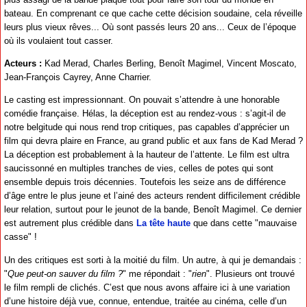
bateau. En comprenant ce que cache cette décision soudaine, cela réveille
leurs plus vieux rêves... Où sont passés leurs 20 ans... Ceux de l’époque
où ils voulaient tout casser.
Acteurs :
Kad Merad, Charles Berling, Benoît Magimel, Vincent Moscato,
Jean-François Cayrey, Anne Charrier.
Le casting est impressionnant. On pouvait s’attendre à une honorable
comédie française. Hélas, la déception est au rendez-vous : s’agit-il de
notre belgitude qui nous rend trop critiques, pas capables d’apprécier un
film qui devra plaire en France, au grand public et aux fans de Kad Merad ?
La déception est probablement à la hauteur de l’attente. Le film est ultra
saucissonné en multiples tranches de vies, celles de potes qui sont
ensemble depuis trois décennies. Toutefois les seize ans de différence
d’âge entre le plus jeune et l’ainé des acteurs rendent difficilement crédible
leur relation, surtout pour le jeunot de la bande, Benoît Magimel. Ce dernier
est autrement plus crédible dans
La tête haute
que dans cette "mauvaise
casse" !
Un des critiques est sorti à la moitié du film. Un autre, à qui je demandais :
"
Que peut-on sauver du film ?
" me répondait : "
rien
". Plusieurs ont trouvé
le film rempli de clichés. C’est que nous avons affaire ici à une variation
d’une histoire déjà vue, connue, entendue, traitée au cinéma, celle d’un