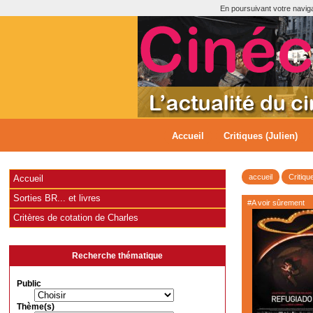
En poursuivant votre navigat
Accueil
Critiques (Julien)
accueil
Critiqu
Accueil
Sorties BR... et livres
#A voir sûrement
Critères de cotation de Charles
Recherche thématique
Public
Thème(s)