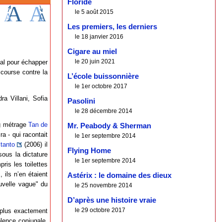
Floride
le 5 août 2015
Les premiers, les derniers
le 18 janvier 2016
Cigare au miel
le 20 juin 2021
gal pour échapper
 course contre la
L’école buissonnière
le 1er octobre 2017
a Villani, Sofia
Pasolini
le 28 décembre 2014
ng métrage
Tan de
Mr. Peabody & Sherman
a - qui racontait
le 1er septembre 2014
tanto
(2006) il
Flying Home
ous la dictature
le 1er septembre 2014
pris les toilettes
 ils n’en étaient
Astérix : le domaine des dieux
ouvelle vague" du
le 25 novembre 2014
D’après une histoire vraie
le 29 octobre 2017
 plus exactement
olence conjugale,