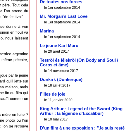
De toutes nos forces
n père. Tout cela
le 1er septembre 2014
e l’on attend du
Mr. Morgan’s Last Love
s "de festival".
le 1er septembre 2014
l se donne à voir
Marina
sinon en flou) va
le 1er septembre 2014
io, nous laissent
Le jeune Karl Marx
le 20 août 2017
actrice argentine
t même précaire,
Teströl és lélekröl (On Body and Soul /
Corps et âme)
le 14 novembre 2017
 joué par le jeune
Dunkirk (Dunkerque)
d qu’il jette sur
le 18 juillet 2017
 sa maison, mais
ne fin du film qui
Filles de joie
pparaît comme un
le 11 janvier 2020
King Arthur : Legend of the Sword (King
Arthur : la légende d’Excalibur)
a mère en fuite ?
le 10 mai 2017
ne photo où l’on
t l’on se retrouve
D’un film à une exposition : "Je suis resté