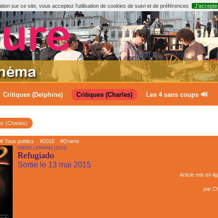
ion sur ce site, vous acceptez l’utilisation de cookies de suivi et de préférences
J’accepte
Critiques (Delphine)
Critiques (Charles)
Les 4 sans coups 🔊
es (Charles)
# Tous publics
#2015
#Drame
DIEGO LERMAN (2014)
Refugiado
Sortie le 13 mai 2015
Article mis en li
par
Ch