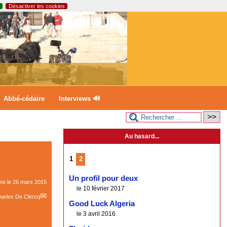
Désactiver les cookies
Abbé-cédaire
Interviews 🔊
Au hasard...
1
2
Un profil pour deux
gne le
26 mars 2015
le 10 février 2017
arles De Clercq
Good Luck Algeria
le 3 avril 2016