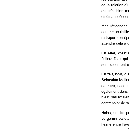
de la relation d
est très bien r
cinéma indépendan
Mes réticences v
comme un thrille
rattraper son ép
attendre cela à d
En effet, c’est
Julieta Díaz qu
son placement en
En fait, non, c
Sebastián Molina
sa mère, dans s
également dans so
n’est pas total
contrepoint de s
Hélas, un des pr
Le gamin ballot
hésite entre l’av