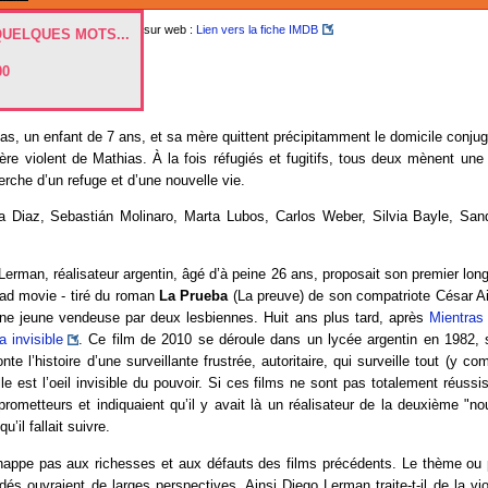
sur web :
Lien vers la fiche IMDB
QUELQUES MOTS...
00
s, un enfant de 7 ans, et sa mère quittent précipitamment le domicile conju
ère violent de Mathias. À la fois réfugiés et fugitifs, tous deux mènent une
erche d’un refuge et d’une nouvelle vie.
ta Diaz, Sebastián Molinaro, Marta Lubos, Carlos Weber, Silvia Bayle, Sandr
erman, réalisateur argentin, âgé d’à peine 26 ans, proposait son premier lo
oad movie - tiré du roman
La Prueba
(La preuve) de son compatriote César Air
une jeune vendeuse par deux lesbiennes. Huit ans plus tard, après
Mientras 
 invisible
. Ce film de 2010 se déroule dans un lycée argentin en 1982, s
nte l’histoire d’une surveillante frustrée, autoritaire, qui surveille tout (y com
le est l’oeil invisible du pouvoir. Si ces films ne sont pas totalement réussis,
rometteurs et indiquaient qu’il y avait là un réalisateur de la deuxième "n
’il fallait suivre.
appe pas aux richesses et aux défauts des films précédents. Le thème ou
és ouvraient de larges perspectives. Ainsi Diego Lerman traite-t-il de la vi