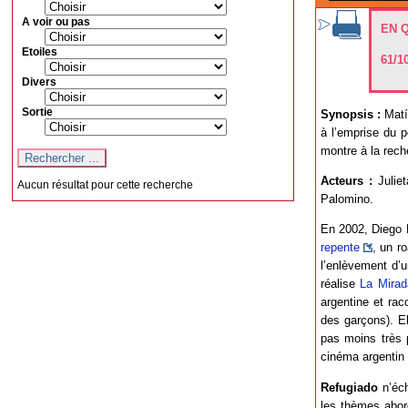
A voir ou pas
EN 
Etoiles
61/1
Divers
Sortie
Synopsis :
Matía
à l’emprise du p
montre à la rech
Acteurs :
Julie
Aucun résultat pour cette recherche
Palomino.
En 2002, Diego L
repente
, un r
l’enlèvement d’
réalise
La Mirada
argentine et raco
des garçons). El
pas moins très p
cinéma argentin qu
Refugiado
n’éch
les thèmes abord