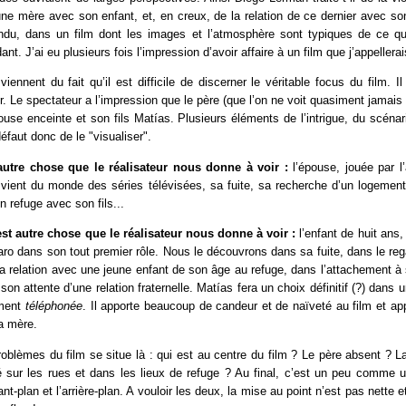
’une mère avec son enfant, et, en creux, de la relation de ce dernier avec so
endu, dans un film dont les images et l’atmosphère sont typiques de ce qu
t. J’ai eu plusieurs fois l’impression d’avoir affaire à un film que j’appellerai
iennent du fait qu’il est difficile de discerner le véritable focus du film. I
r. Le spectateur a l’impression que le père (que l’on ne voit quasiment jamais 
ouse enceinte et son fils Matías. Plusieurs éléments de l’intrigue, du scénar
éfaut donc de le "visualiser".
 autre chose que le réalisateur nous donne à voir :
l’épouse, jouée par l’
i vient du monde des séries télévisées, sa fuite, sa recherche d’un logemen
 refuge avec son fils...
’est autre chose que le réalisateur nous donne à voir :
l’enfant de huit ans,
ro dans son tout premier rôle. Nous le découvrons dans sa fuite, dans le regar
a relation avec une jeune enfant de son âge au refuge, dans l’attachement à
n attente d’une relation fraternelle. Matías fera un choix définitif (?) dans u
ement
téléphonée
. Il apporte beaucoup de candeur et de naïveté au film et a
a mère.
oblèmes du film se situe là : qui est au centre du film ? Le père absent ? L
é sur les rues et dans les lieux de refuge ? Au final, c’est un peu comme u
ant-plan et l’arrière-plan. A vouloir les deux, la mise au point n’est pas nette e