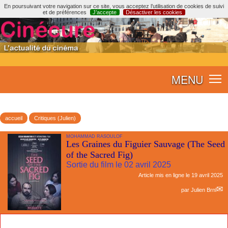
En poursuivant votre navigation sur ce site, vous acceptez l’utilisation de cookies de suivi
et de préférences
J’accepte
Désactiver les cookies
MENU
accueil
Critiques (Julien)
MOHAMMAD RASOULOF
Les Graines du Figuier Sauvage (The Seed
of the Sacred Fig)
Sortie du film le 02 avril 2025
Article mis en ligne le
19 avril 2025
par
Julien Brnl