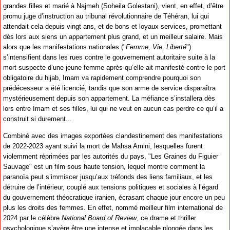
grandes filles et marié à Najmeh (Soheila Golestani), vient, en effet, d’être
promu juge d’instruction au tribunal révolutionnaire de Téhéran, lui qui
attendait cela depuis vingt ans, et de bons et loyaux services, promettant
dès lors aux siens un appartement plus grand, et un meilleur salaire. Mais
alors que les manifestations nationales ("
Femme, Vie, Liberté
")
s’intensifient dans les rues contre le gouvernement autoritaire suite à la
mort suspecte d’une jeune femme après qu’elle ait manifesté contre le port
obligatoire du hijab, Imam va rapidement comprendre pourquoi son
prédécesseur a été licencié, tandis que son arme de service disparaîtra
mystérieusement depuis son appartement. La méfiance s’installera dès
lors entre Imam et ses filles, lui qui ne veut en aucun cas perdre ce qu’il a
construit si durement...
Combiné avec des images exportées clandestinement des manifestations
de 2022-2023 ayant suivi la mort de Mahsa Amini, lesquelles furent
violemment réprimées par les autorités du pays, "Les Graines du Figuier
Sauvage" est un film sous haute tension, lequel montre comment la
paranoïa peut s’immiscer jusqu’aux tréfonds des liens familiaux, et les
détruire de l’intérieur, couplé aux tensions politiques et sociales à l’égard
du gouvernement théocratique iranien, écrasant chaque jour encore un peu
plus les droits des femmes. En effet, nommé meilleur film international de
2024 par le célèbre
National Board of Review
, ce drame et thriller
psychologique s’avère être une intense et implacable plongée dans les