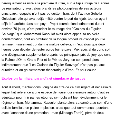
héroïquement assisté à la première du film, sur le tapis rouge de Cannes.
Le réalisateur y avait alors brandi les photographies de ses acteurs
principaux, lesquels n’ont pas pu quitter l’Iran, dont l’actrice Soheila
Golestani, elle qui avait déjà milité contre le port du hijab, tout en ayant
déjà été arrêtée dans son pays. Projet tourné clandestinement durant
environ 70 jours, c’est pendant le tournage des "Graines du Figuier
Sauvage" que Mohammad Rasoulof avait alors appris sa nouvelle
condamnation, tout en profitant de la longue procédure d’appel pour le
terminer. Finalement condamné malgré celle-ci, il n’eut alors que deux
heures pour décider de rester ou de fuir le pays. Prix spécial du Jury, soit
une désignation supplémentaire après les principaux prix du jury que sont
la Palme d’Or, le Grand Prix et le Prix du Jury, on comprend alors
indirectement que "Les Graines du Figuier Sauvage" n’ait pas plu aux
autorités et au gouvernement théocratique d’Iran. Et pour cause...
Explosion familiale, paranoïa et simulacre de justice
Tout d’abord, mentionnons l’origine du titre de ce film urgent et nécessaire,
lequel fait référence à une espèce de figuier qui s’enroule autour d’autres
végétaux pour finir par les étouffer, symbolisant bien évidemment ici le
régime en Iran. Mohammad Rasoulof plante alors sa caméra au sein d’une
cellule familiale en pleine implosion, alors que tout commençait pourtant
avec l’annonce d’une promotion. Iman (Missagh Zareh), père de deux