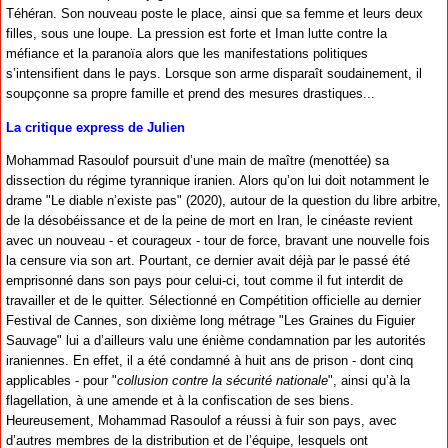
Téhéran. Son nouveau poste le place, ainsi que sa femme et leurs deux
filles, sous une loupe. La pression est forte et Iman lutte contre la
méfiance et la paranoïa alors que les manifestations politiques
s’intensifient dans le pays. Lorsque son arme disparaît soudainement, il
soupçonne sa propre famille et prend des mesures drastiques...
La critique express de Julien
Mohammad Rasoulof poursuit d’une main de maître (menottée) sa
dissection du régime tyrannique iranien. Alors qu’on lui doit notamment le
drame "Le diable n’existe pas" (2020), autour de la question du libre arbitre,
de la désobéissance et de la peine de mort en Iran, le cinéaste revient
avec un nouveau - et courageux - tour de force, bravant une nouvelle fois
la censure via son art. Pourtant, ce dernier avait déjà par le passé été
emprisonné dans son pays pour celui-ci, tout comme il fut interdit de
travailler et de le quitter. Sélectionné en Compétition officielle au dernier
Festival de Cannes, son dixième long métrage "Les Graines du Figuier
Sauvage" lui a d’ailleurs valu une énième condamnation par les autorités
iraniennes. En effet, il a été condamné à huit ans de prison - dont cinq
applicables - pour "
collusion contre la sécurité nationale
", ainsi qu’à la
flagellation, à une amende et à la confiscation de ses biens.
Heureusement, Mohammad Rasoulof a réussi à fuir son pays, avec
d’autres membres de la distribution et de l’équipe, lesquels ont