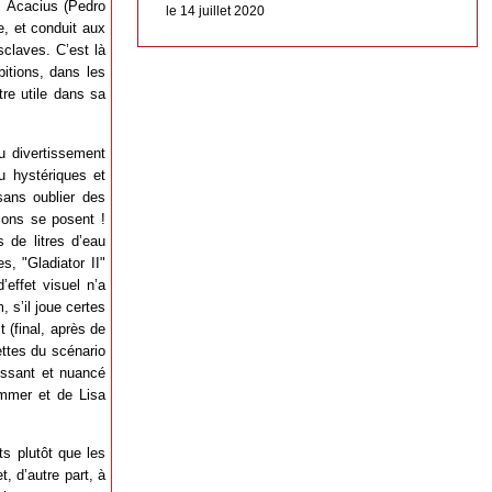
us Acacius (Pedro
le 14 juillet 2020
e, et conduit aux
sclaves. C’est là
itions, dans les
tre utile dans sa
u divertissement
u hystériques et
ans oublier des
tions se posent !
 de litres d’eau
, "Gladiator II"
effet visuel n’a
, s’il joue certes
 (final, après de
ettes du scénario
uissant et nuancé
immer et de Lisa
s plutôt que les
t, d’autre part, à