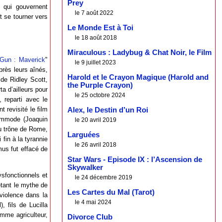
Prey
 qui gouvernent
le 7 août 2022
t se tourner vers
Le Monde Est à Toi
le 18 août 2018
Miraculous : Ladybug & Chat Noir, le Film
Gun : Maverick
"
le 9 juillet 2023
près leurs aînés,
Harold et le Crayon Magique (Harold and
 de Ridley Scott,
the Purple Crayon)
a d’ailleurs pour
le 25 octobre 2024
 reparti avec le
 revisité le film
Alex, le Destin d’un Roi
Commode (Joaquin
le 20 avril 2019
au trône de Rome,
Larguées
fin à la tyrannie
le 26 avril 2018
mus fut effacé de
Star Wars - Episode IX : l’Ascension de
Skywalker
sfonctionnels et
le 24 décembre 2019
tant le mythe de
Les Cartes du Mal (Tarot)
 violence dans la
le 4 mai 2024
 fils de Lucilla
mme agriculteur,
Divorce Club