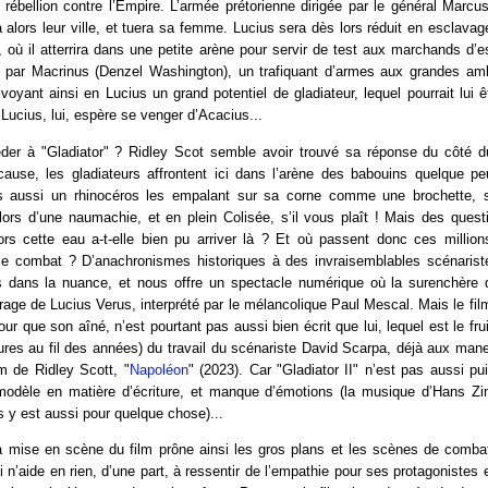
 rébellion contre l’Empire. L’armée prétorienne dirigée par le général Marc
 alors leur ville, et tuera sa femme. Lucius sera dès lors réduit en esclavag
où il atterrira dans une petite arène pour servir de test aux marchands d’e
ré par Macrinus (Denzel Washington), un trafiquant d’armes aux grandes amb
, voyant ainsi en Lucius un grand potentiel de gladiateur, lequel pourrait lui ê
 Lucius, lui, espère se venger d’Acacius...
r à "Gladiator" ? Ridley Scot semble avoir trouvé sa réponse du côté d
ause, les gladiateurs affrontent ici dans l’arène des babouins quelque pe
s aussi un rhinocéros les empalant sur sa corne comme une brochette, s
lors d’une naumachie, et en plein Colisée, s’il vous plaît ! Mais des ques
s cette eau a-t-elle bien pu arriver là ? Et où passent donc ces millions
 le combat ? D’anachronismes historiques à des invraisemblables scénaristes
 dans la nuance, et nous offre un spectacle numérique où la surenchère d’
 rage de Lucius Verus, interprété par le mélancolique Paul Mescal. Mais le film
r que son aîné, n’est pourtant pas aussi bien écrit que lui, lequel est le fruit
tures au fil des années) du travail du scénariste David Scarpa, déjà aux man
m de Ridley Scott, "
Napoléon
" (2023). Car "Gladiator II" n’est pas aussi p
 modèle en matière d’écriture, et manque d’émotions (la musique d’Hans Z
 y est aussi pour quelque chose)...
la mise en scène du film prône ainsi les gros plans et les scènes de combat
 n’aide en rien, d’une part, à ressentir de l’empathie pour ses protagonistes e