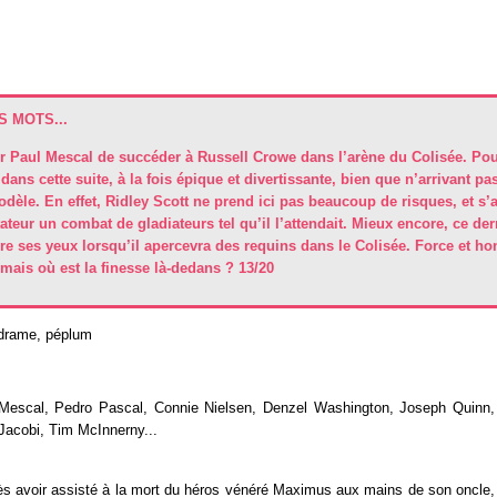
 MOTS...
ur Paul Mescal de succéder à Russell Crowe dans l’arène du Colisée. Pou
ans cette suite, à la fois épique et divertissante, bien que n’arrivant pa
odèle. En effet, Ridley Scott ne prend ici pas beaucoup de risques, et s’
tateur un combat de gladiateurs tel qu’il l’attendait. Mieux encore, ce der
re ses yeux lorsqu’il apercevra des requins dans le Colisée. Force et ho
mais où est la finesse là-dedans ? 13/20
 drame, péplum
Mescal, Pedro Pascal, Connie Nielsen, Denzel Washington, Joseph Quinn,
Jacobi, Tim McInnerny...
s avoir assisté à la mort du héros vénéré Maximus aux mains de son oncle, 