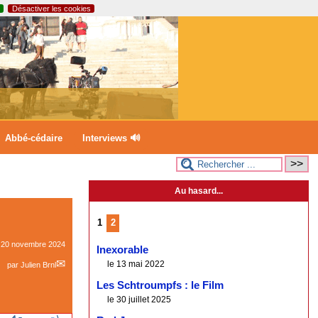
Désactiver les cookies
Abbé-cédaire
Interviews 🔊
Au hasard...
1
2
e
20 novembre 2024
Inexorable
le 13 mai 2022
par
Julien Brnl
Les Schtroumpfs : le Film
le 30 juillet 2025