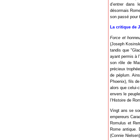
d’entrer dans 
désormais Rome d
son passé pour t
La critique de 
Force et honneu
(Joseph Kosinski
tandis que "Glad
ayant permis à l
son rôle de Max
précieux trophée
de péplum. Ains
Phoenix), fils d
alors que celui-
envers le peuple
l’Histoire de Rom
Vingt ans se so
empereurs Carac
Romulus et Remus
Rome antique. D
(Connie Nielsen