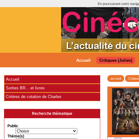
En poursuivant votre navigat
Accueil
Critiques (Julien)
accueil
Critiqu
Accueil
Sorties BR... et livres
Critères de cotation de Charles
Recherche thématique
Public
Thème(s)