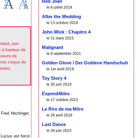
Red Joan
le 8 juillet 2019
After the Wedding
le 13 octobre 2019
John Wick : Chapitre 4
le 31 mars 2023
rtant, son
Malignant
s à hauteur de
le 8 septembre 2021
assure de
nier risque de
Golden Glove / Der Goldene Handschuh
nneur,
le 1er août 2019
Toy Story 4
le 30 juin 2019
Expend4bles
le 17 octobre 2023
Le Rire de ma Mère
 Fred Hechinger,
le 26 avril 2018
Last Dance
le 28 juin 2023
Lucius est forcé