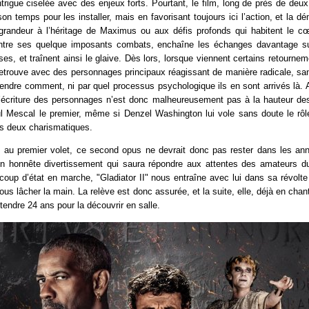
ntrigue ciselée avec des enjeux forts. Pourtant, le film, long de près de deux
on temps pour les installer, mais en favorisant toujours ici l’action, et la 
grandeur à l’héritage de Maximus ou aux défis profonds qui habitent le cœ
 entre ses quelque imposants combats, enchaîne les échanges davantage su
es, et traînent ainsi le glaive. Dès lors, lorsque viennent certains retournem
retrouve avec des personnages principaux réagissant de manière radicale, san
ndre comment, ni par quel processus psychologique ils en sont arrivés là. A
 L’écriture des personnages n’est donc malheureusement pas à la hauteur des
ul Mescal le premier, même si Denzel Washington lui vole sans doute le rôl
us deux charismatiques.
t au premier volet, ce second opus ne devrait donc pas rester dans les ann
 honnête divertissement qui saura répondre aux attentes des amateurs du
coup d’état en marche, "Gladiator II" nous entraîne avec lui dans sa révolt
ous lâcher la main. La relève est donc assurée, et la suite, elle, déjà en chan
ttendre 24 ans pour la découvrir en salle.