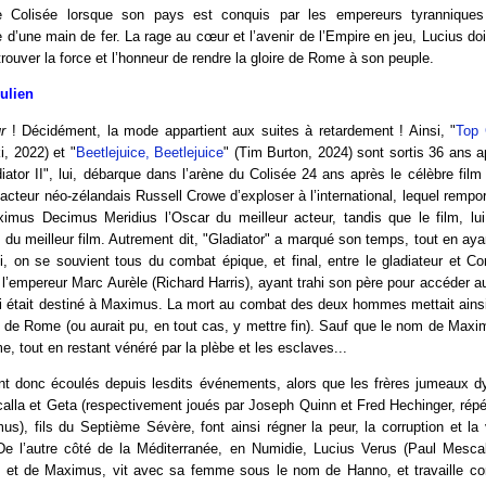
le Colisée lorsque son pays est conquis par les empereurs tyranniques
’une main de fer. La rage au cœur et l’avenir de l’Empire en jeu, Lucius doi
rouver la force et l’honneur de rendre la gloire de Rome à son peuple.
Julien
r
! Décidément, la mode appartient aux suites à retardement ! Ainsi, "
Top 
, 2022) et "
Beetlejuice, Beetlejuice
" (Tim Burton, 2024) sont sortis 36 ans a
iator II", lui, débarque dans l’arène du Colisée 24 ans après le célèbre film
’acteur néo-zélandais Russell Crowe d’exploser à l’international, lequel remport
imus Decimus Meridius l’Oscar du meilleur acteur, tandis que le film, lui,
 du meilleur film. Autrement dit, "Gladiator" a marqué son temps, tout en ayant
i, on se souvient tous du combat épique, et final, entre le gladiateur et 
e l’empereur Marc Aurèle (Richard Harris), ayant trahi son père pour accéder 
ci était destiné à Maximus. La mort au combat des deux hommes mettait ainsi 
 de Rome (ou aurait pu, en tout cas, y mettre fin). Sauf que le nom de Maxi
e, tout en restant vénéré par la plèbe et les esclaves...
nt donc écoulés depuis lesdits événements, alors que les frères jumeaux dy
alla et Geta (respectivement joués par Joseph Quinn et Fred Hechinger, répé
), fils du Septième Sévère, font ainsi régner la peur, la corruption et la
e l’autre côté de la Méditerranée, en Numidie, Lucius Verus (Paul Mescal),
) et de Maximus, vit avec sa femme sous le nom de Hanno, et travaille co