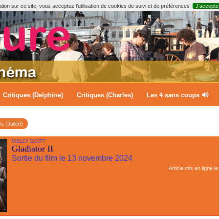
ion sur ce site, vous acceptez l’utilisation de cookies de suivi et de préférences
J’accepte
Critiques (Delphine)
Critiques (Charles)
Les 4 sans coups 🔊
es (Julien)
RIDLEY SCOTT
Gladiator II
Sortie du film le 13 novembre 2024
Article mis en ligne l