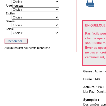
A voir ou pas
Etoiles
Divers
EN QUELQUES
Sortie
Pas facile po
charme opère d
son illustre m
livrer au spec
Aucun résultat pour cette recherche
ne pas en croi
certainement, 
Genre
: Action,
Durée
: 148’
Acteurs
: Paul 
Lior Raz, Derek 
Synopsis :
Des années aprè