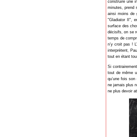
construire une i
minutes, prend s
ainsi moins de 
"Gladiator II",
surface des chos
décisifs, on se 
temps de compre
n’y croit pas !
interprètent, Pa
tout en étant to
Si contrairemen
tout de même un
qu’une fois son 
ne jamais plus n
ne plus devoir a