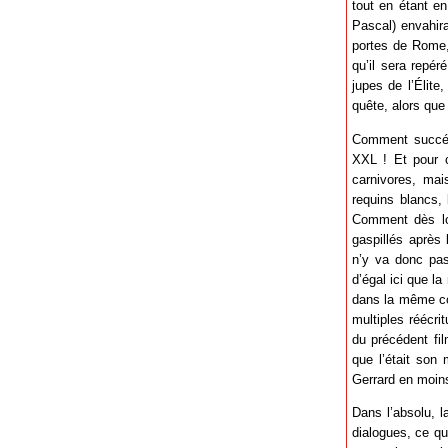
tout en étant en
Pascal) envahira
portes de Rome, 
qu’il sera repé
jupes de l’Élite
quête, alors que
Comment succéde
XXL ! Et pour c
carnivores, mai
requins blancs, 
Comment dès lor
gaspillés après
n’y va donc pas
d’égal ici que la
dans la même cou
multiples réécri
du précédent fil
que l’était son
Gerrard en moins
Dans l’absolu, 
dialogues, ce qui