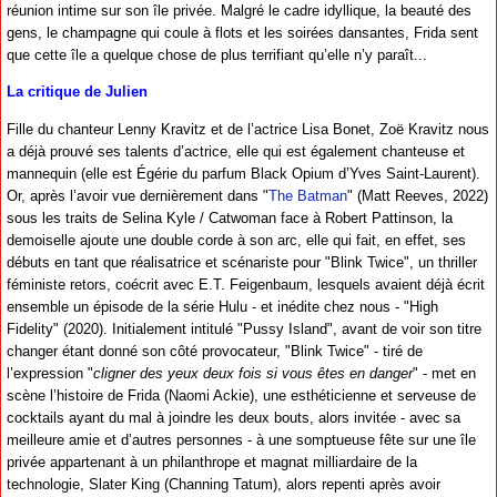
réunion intime sur son île privée. Malgré le cadre idyllique, la beauté des
gens, le champagne qui coule à flots et les soirées dansantes, Frida sent
que cette île a quelque chose de plus terrifiant qu’elle n’y paraît...
La critique de Julien
Fille du chanteur Lenny Kravitz et de l’actrice Lisa Bonet, Zoë Kravitz nous
a déjà prouvé ses talents d’actrice, elle qui est également chanteuse et
mannequin (elle est Égérie du parfum Black Opium d’Yves Saint-Laurent).
Or, après l’avoir vue dernièrement dans "
The Batman
" (Matt Reeves, 2022)
sous les traits de Selina Kyle / Catwoman face à Robert Pattinson, la
demoiselle ajoute une double corde à son arc, elle qui fait, en effet, ses
débuts en tant que réalisatrice et scénariste pour "Blink Twice", un thriller
féministe retors, coécrit avec E.T. Feigenbaum, lesquels avaient déjà écrit
ensemble un épisode de la série Hulu - et inédite chez nous - "High
Fidelity" (2020). Initialement intitulé "Pussy Island", avant de voir son titre
changer étant donné son côté provocateur, "Blink Twice" - tiré de
l’expression "
cligner des yeux deux fois si vous êtes en danger
" - met en
scène l’histoire de Frida (Naomi Ackie), une esthéticienne et serveuse de
cocktails ayant du mal à joindre les deux bouts, alors invitée - avec sa
meilleure amie et d’autres personnes - à une somptueuse fête sur une île
privée appartenant à un philanthrope et magnat milliardaire de la
technologie, Slater King (Channing Tatum), alors repenti après avoir