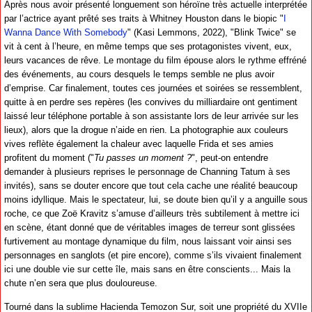
Après nous avoir présenté longuement son héroïne très actuelle interprétée
par l’actrice ayant prêté ses traits à Whitney Houston dans le biopic "
I
Wanna Dance With Somebody
" (Kasi Lemmons, 2022), "Blink Twice" se
vit à cent à l’heure, en même temps que ses protagonistes vivent, eux,
leurs vacances de rêve. Le montage du film épouse alors le rythme effréné
des événements, au cours desquels le temps semble ne plus avoir
d’emprise. Car finalement, toutes ces journées et soirées se ressemblent,
quitte à en perdre ses repères (les convives du milliardaire ont gentiment
laissé leur téléphone portable à son assistante lors de leur arrivée sur les
lieux), alors que la drogue n’aide en rien. La photographie aux couleurs
vives reflète également la chaleur avec laquelle Frida et ses amies
profitent du moment ("
Tu passes un moment ?
", peut-on entendre
demander à plusieurs reprises le personnage de Channing Tatum à ses
invités), sans se douter encore que tout cela cache une réalité beaucoup
moins idyllique. Mais le spectateur, lui, se doute bien qu’il y a anguille sous
roche, ce que Zoë Kravitz s’amuse d’ailleurs très subtilement à mettre ici
en scène, étant donné que de véritables images de terreur sont glissées
furtivement au montage dynamique du film, nous laissant voir ainsi ses
personnages en sanglots (et pire encore), comme s’ils vivaient finalement
ici une double vie sur cette île, mais sans en être conscients... Mais la
chute n’en sera que plus douloureuse.
Tourné dans la sublime Hacienda Temozon Sur, soit une propriété du XVIIe