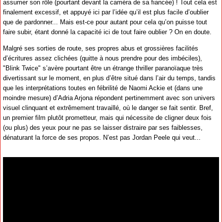
assumer son rôle (pourtant devant la caméra de sa fiancée) ! Tout cela est
finalement excessif, et appuyé ici par l’idée qu’il est plus facile d’oublier
que de pardonner... Mais est-ce pour autant pour cela qu’on puisse tout
faire subir, étant donné la capacité ici de tout faire oublier ? On en doute.
Malgré ses sorties de route, ses propres abus et grossières facilités
d’écritures assez clichées (quitte à nous prendre pour des imbéciles),
"Blink Twice" s’avère pourtant être un étrange thriller paranoïaque très
divertissant sur le moment, en plus d’être situé dans l’air du temps, tandis
que les interprétations toutes en fébrilité de Naomi Ackie et (dans une
moindre mesure) d’Adria Arjona répondent pertinemment avec son univers
visuel clinquant et extrêmement travaillé, où le danger se fait sentir. Bref,
un premier film plutôt prometteur, mais qui nécessite de cligner deux fois
(ou plus) des yeux pour ne pas se laisser distraire par ses faiblesses,
dénaturant la force de ses propos. N’est pas Jordan Peele qui veut...