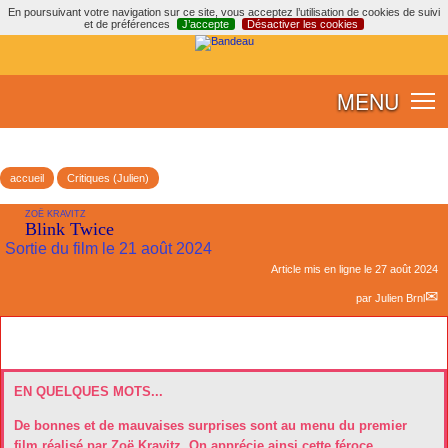
En poursuivant votre navigation sur ce site, vous acceptez l’utilisation de cookies de suivi
et de préférences
J’accepte
Désactiver les cookies
MENU
accueil
Critiques (Julien)
ZOË KRAVITZ
Blink Twice
Sortie du film le 21 août 2024
Article mis en ligne le
27 août 2024
par
Julien Brnl
EN QUELQUES MOTS...
De bonnes et de mauvaises surprises sont au menu du premier
film réalisé par Zoë Kravitz. On apprécie ainsi cette féroce