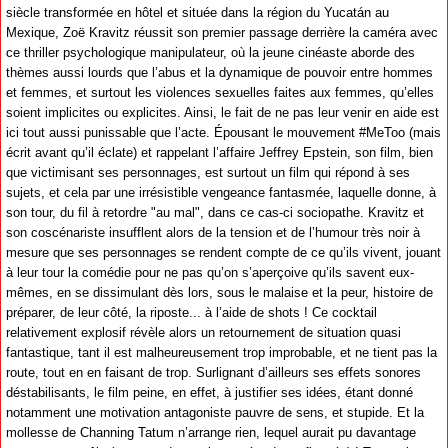
siècle transformée en hôtel et située dans la région du Yucatán au
Mexique, Zoë Kravitz réussit son premier passage derrière la caméra avec
ce thriller psychologique manipulateur, où la jeune cinéaste aborde des
thèmes aussi lourds que l’abus et la dynamique de pouvoir entre hommes
et femmes, et surtout les violences sexuelles faites aux femmes, qu’elles
soient implicites ou explicites. Ainsi, le fait de ne pas leur venir en aide est
ici tout aussi punissable que l’acte. Épousant le mouvement #MeToo (mais
écrit avant qu’il éclate) et rappelant l’affaire Jeffrey Epstein, son film, bien
que victimisant ses personnages, est surtout un film qui répond à ses
sujets, et cela par une irrésistible vengeance fantasmée, laquelle donne, à
son tour, du fil à retordre "au mal", dans ce cas-ci sociopathe. Kravitz et
son coscénariste insufflent alors de la tension et de l’humour très noir à
mesure que ses personnages se rendent compte de ce qu’ils vivent, jouant
à leur tour la comédie pour ne pas qu’on s’aperçoive qu’ils savent eux-
mêmes, en se dissimulant dès lors, sous le malaise et la peur, histoire de
préparer, de leur côté, la riposte... à l’aide de shots ! Ce cocktail
relativement explosif révèle alors un retournement de situation quasi
fantastique, tant il est malheureusement trop improbable, et ne tient pas la
route, tout en en faisant de trop. Surlignant d’ailleurs ses effets sonores
déstabilisants, le film peine, en effet, à justifier ses idées, étant donné
notamment une motivation antagoniste pauvre de sens, et stupide. Et la
mollesse de Channing Tatum n’arrange rien, lequel aurait pu davantage