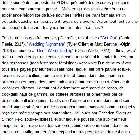
démissionné de son poste de PDG et présenté des excuses publiques
pour son comportement passé... Mais ce qui devait s’avérer être une
expérience hédoniste de luxe pour ses invités se transformera en un
véritable cauchemar inconscient, avant de s’éveiller. Après tout, est-ce une
bonne idée de suivre - les yeux fermés - des inconnus ?
Tandis qu’il nous a fait penser, pêle-mêle, aux thrillers "
Get Out
" (Jordan
Peele, 2017), "
Wedding Nightmare
" (Tyler Gillett et Matt Bettinelli-Olpin,
2019) ou encore à "
Don’t Worry Darling
" (Olivia Wilde, 2022), "Blink Twice"
met en scène ce qui ressemble, à priori, à un véritable conte de fées, où
des personnes (manifestement féminines) vont vivre l’un de leurs rêves,
tous frais payés par leur séduisant hôte, lequel leur offre parure et luxe,
lesquelles accueillies comme des rois et reines dans des chambres
somptueuses, avec des sacs-cadeaux de parfum et une expérience de
vacances offertes. Le tout est évidemment agrémenté de repas, de
cocktails haut de gamme, de soirées arrosées et pimentées par de
puissants hallucinogènes, tandis que l’expérience a lieu dans un décor
paradisiaque situé sur une île appartenant audit puissant homme (lequel y
reçoit en même temps ses partenaires - ici joués par Christian Slater et
Simon Rex, sous-exploités), et sur laquelle pousse une sublime fleur
indigène. Dommage que des serpents venimeux se mouvent dans les
jardins de la villa, tout en étant cependant traqués par les domestiques...