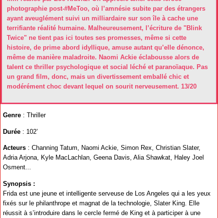
photographie post-#MeToo, où l’amnésie subite par des étrangers
ayant aveuglément suivi un milliardaire sur son île à cache une
terrifiante réalité humaine. Malheureusement, l’écriture de "Blink
Twice" ne tient pas ici toutes ses promesses, même si cette
histoire, de prime abord idyllique, amuse autant qu’elle dénonce,
même de manière maladroite. Naomi Ackie éclabousse alors de
talent ce thriller psychologique et social léché et paranoïaque. Pas
un grand film, donc, mais un divertissement emballé chic et
modérément choc devant lequel on sourit nerveusement. 13/20
Genre
: Thriller
Durée
: 102’
Acteurs
: Channing Tatum, Naomi Ackie, Simon Rex, Christian Slater,
Adria Arjona, Kyle MacLachlan, Geena Davis, Alia Shawkat, Haley Joel
Osment...
Synopsis :
Frida est une jeune et intelligente serveuse de Los Angeles qui a les yeux
fixés sur le philanthrope et magnat de la technologie, Slater King. Elle
réussit à s’introduire dans le cercle fermé de King et à participer à une