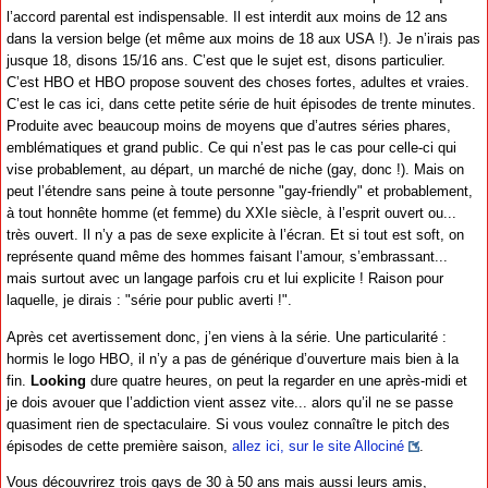
l’accord parental est indispensable. Il est interdit aux moins de 12 ans
dans la version belge (et même aux moins de 18 aux USA !). Je n’irais pas
jusque 18, disons 15/16 ans. C’est que le sujet est, disons particulier.
C’est HBO et HBO propose souvent des choses fortes, adultes et vraies.
C’est le cas ici, dans cette petite série de huit épisodes de trente minutes.
Produite avec beaucoup moins de moyens que d’autres séries phares,
emblématiques et grand public. Ce qui n’est pas le cas pour celle-ci qui
vise probablement, au départ, un marché de niche (gay, donc !). Mais on
peut l’étendre sans peine à toute personne "gay-friendly" et probablement,
à tout honnête homme (et femme) du XXIe siècle, à l’esprit ouvert ou...
très ouvert. Il n’y a pas de sexe explicite à l’écran. Et si tout est soft, on
représente quand même des hommes faisant l’amour, s’embrassant...
mais surtout avec un langage parfois cru et lui explicite ! Raison pour
laquelle, je dirais : "série pour public averti !".
Après cet avertissement donc, j’en viens à la série. Une particularité :
hormis le logo HBO, il n’y a pas de générique d’ouverture mais bien à la
fin.
Looking
dure quatre heures, on peut la regarder en une après-midi et
je dois avouer que l’addiction vient assez vite... alors qu’il ne se passe
quasiment rien de spectaculaire. Si vous voulez connaître le pitch des
épisodes de cette première saison,
allez ici, sur le site Allociné
.
Vous découvrirez trois gays de 30 à 50 ans mais aussi leurs amis,