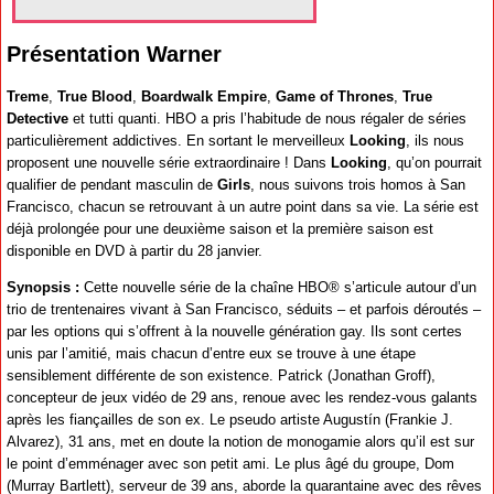
Présentation Warner
Treme
,
True Blood
,
Boardwalk Empire
,
Game of Thrones
,
True
Detective
et tutti quanti. HBO a pris l’habitude de nous régaler de séries
particulièrement addictives. En sortant le merveilleux
Looking
, ils nous
proposent une nouvelle série extraordinaire ! Dans
Looking
, qu’on pourrait
qualifier de pendant masculin de
Girls
, nous suivons trois homos à San
Francisco, chacun se retrouvant à un autre point dans sa vie. La série est
déjà prolongée pour une deuxième saison et la première saison est
disponible en DVD à partir du 28 janvier.
Synopsis :
Cette nouvelle série de la chaîne HBO® s’articule autour d’un
trio de trentenaires vivant à San Francisco, séduits – et parfois déroutés –
par les options qui s’offrent à la nouvelle génération gay. Ils sont certes
unis par l’amitié, mais chacun d’entre eux se trouve à une étape
sensiblement différente de son existence. Patrick (Jonathan Groff),
concepteur de jeux vidéo de 29 ans, renoue avec les rendez-vous galants
après les fiançailles de son ex. Le pseudo artiste Augustín (Frankie J.
Alvarez), 31 ans, met en doute la notion de monogamie alors qu’il est sur
le point d’emménager avec son petit ami. Le plus âgé du groupe, Dom
(Murray Bartlett), serveur de 39 ans, aborde la quarantaine avec des rêves