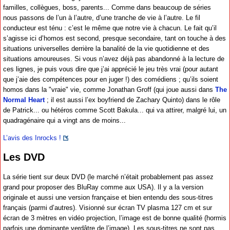
familles, collègues, boss, parents... Comme dans beaucoup de séries
nous passons de l’un à l’autre, d’une tranche de vie à l’autre. Le fil
conducteur est ténu : c’est le même que notre vie à chacun. Le fait qu’il
s’agisse ici d’homos est second, presque secondaire, tant on touche à des
situations universelles derrière la banalité de la vie quotidienne et des
situations amoureuses. Si vous n’avez déjà pas abandonné à la lecture de
ces lignes, je puis vous dire que j’ai apprécié le jeu très vrai (pour autant
que j’aie des compétences pour en juger !) des comédiens ; qu’ils soient
homos dans la "vraie" vie, comme Jonathan Groff (qui joue aussi dans
The
Normal Heart
; il est aussi l’ex boyfriend de Zachary Quinto) dans le rôle
de Patrick... ou hétéros comme Scott Bakula... qui va attirer, malgré lui, un
quadragénaire qui a vingt ans de moins...
L’avis des Inrocks !
Les DVD
La série tient sur deux DVD (le marché n’était probablement pas assez
grand pour proposer des BluRay comme aux USA). Il y a la version
originale et aussi une version française et bien entendu des sous-titres
français (parmi d’autres). Visionné sur écran TV plasma 127 cm et sur
écran de 3 mètres en vidéo projection, l’image est de bonne qualité (hormis
parfois une dominante verdâtre de l’image). Les sous-titres ne sont pas