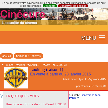
En poursuivant votre navigation sur ce site, vous acceptez l’utilisation de cookies de suivi
et de préférences
J’accepte
Désactiver les cookies
MENU
accueil
Sorties BR... et livres
#+ 16 ans
#Averti
#WARNER
#Gay
#LGBTQIA+
Looking (saison 1)
En vente à partir du 28 janvier 2015
Article mis en ligne le
25 janvier 2015
par
Charles De Clercq
sur web :
Lien vers la fiche
EN QUELQUES MOTS...
IMDB
Une note en forme de clin d’oeil ! 69/100