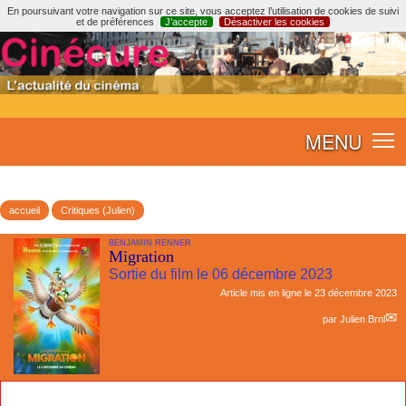
En poursuivant votre navigation sur ce site, vous acceptez l’utilisation de cookies de suivi
et de préférences
J’accepte
Désactiver les cookies
MENU
accueil
Critiques (Julien)
BENJAMIN RENNER
Migration
Sortie du film le 06 décembre 2023
Article mis en ligne le
23 décembre 2023
par
Julien Brnl