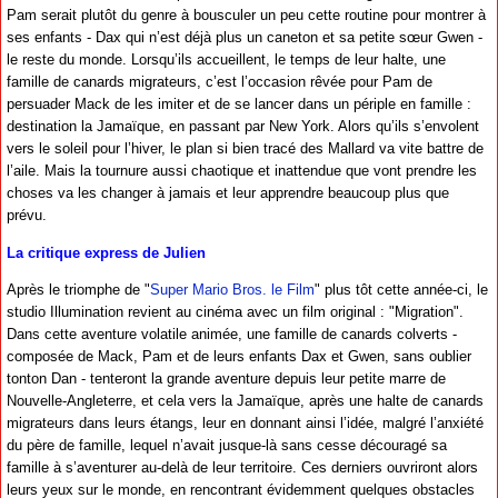
Pam serait plutôt du genre à bousculer un peu cette routine pour montrer à
ses enfants - Dax qui n’est déjà plus un caneton et sa petite sœur Gwen -
le reste du monde. Lorsqu’ils accueillent, le temps de leur halte, une
famille de canards migrateurs, c’est l’occasion rêvée pour Pam de
persuader Mack de les imiter et de se lancer dans un périple en famille :
destination la Jamaïque, en passant par New York. Alors qu’ils s’envolent
vers le soleil pour l’hiver, le plan si bien tracé des Mallard va vite battre de
l’aile. Mais la tournure aussi chaotique et inattendue que vont prendre les
choses va les changer à jamais et leur apprendre beaucoup plus que
prévu.
La critique express de Julien
Après le triomphe de "
Super Mario Bros. le Film
" plus tôt cette année-ci, le
studio Illumination revient au cinéma avec un film original : "Migration".
Dans cette aventure volatile animée, une famille de canards colverts -
composée de Mack, Pam et de leurs enfants Dax et Gwen, sans oublier
tonton Dan - tenteront la grande aventure depuis leur petite marre de
Nouvelle-Angleterre, et cela vers la Jamaïque, après une halte de canards
migrateurs dans leurs étangs, leur en donnant ainsi l’idée, malgré l’anxiété
du père de famille, lequel n’avait jusque-là sans cesse découragé sa
famille à s’aventurer au-delà de leur territoire. Ces derniers ouvriront alors
leurs yeux sur le monde, en rencontrant évidemment quelques obstacles