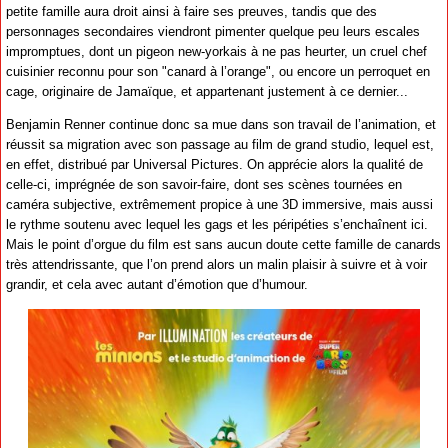
petite famille aura droit ainsi à faire ses preuves, tandis que des
personnages secondaires viendront pimenter quelque peu leurs escales
impromptues, dont un pigeon new-yorkais à ne pas heurter, un cruel chef
cuisinier reconnu pour son "canard à l’orange", ou encore un perroquet en
cage, originaire de Jamaïque, et appartenant justement à ce dernier...
Benjamin Renner continue donc sa mue dans son travail de l’animation, et
réussit sa migration avec son passage au film de grand studio, lequel est,
en effet, distribué par Universal Pictures. On apprécie alors la qualité de
celle-ci, imprégnée de son savoir-faire, dont ses scènes tournées en
caméra subjective, extrêmement propice à une 3D immersive, mais aussi
le rythme soutenu avec lequel les gags et les péripéties s’enchaînent ici.
Mais le point d’orgue du film est sans aucun doute cette famille de canards
très attendrissante, que l’on prend alors un malin plaisir à suivre et à voir
grandir, et cela avec autant d’émotion que d’humour.