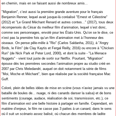
en chemin, mais en se faisant aussi de nombreux amis...
"Migration", c’est aussi la première grande aventure pour le français
Benjamin Renner, lequel avait jusque-là coréalisé "Ernest et Célestine"
(2012) et "Le Grand Méchant Renard et autres contes..." (2017), tous deux
récompensés du César du meilleur film d’animation, lequel s’est donc,
comme ses personnages, envolé pour les États-Unis. Qu’on se le dise, ce
n’est pas la première fois qu’un film d’animation met à l’honneur des
oiseaux. On pense pêle-mêle à "Rio" (Carlos Saldanha, 2011), à "Angry
Birds, le Film" (de Clay Kaytis et Fergal Reilly, 2016) ou encore à "Chicken
Run" (de Nick Park et Peter Lord, 2000), et dont la suite - "La Menace
Nuggets" - vient tout juste de sortir sur Netflix. Pourtant, "Migration"
épouse dès les premières secondes l’animation propre au studio créé en
2007 par Chris Meledandri, auquel on doit notamment la série de films
"Moi, Moche et Méchant", bien que réalisée par la société française Mac
Guff.
Coloré, plein de belles idées de mise en scène (vous n’aviez jamais vu une
bataille de boules de... nuage, ni des canards danser la salsa) et de bons
sentiments (courage, audace, réalisation de soi, transmission, etc.), ce
film d’animation est une belle histoire à partager en famille. Cependant, en
matière d’enjeux, le film ne casse pas 3 pattes à un canard, dans le sens
où il suit un scénario assez balisé, où chacun des membres de ladite