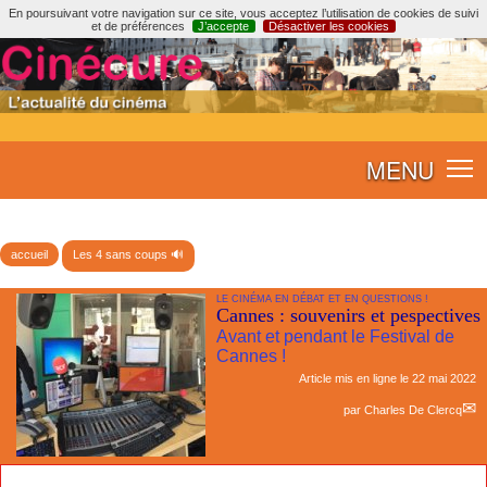
En poursuivant votre navigation sur ce site, vous acceptez l’utilisation de cookies de suivi
et de préférences
J’accepte
Désactiver les cookies
MENU
accueil
Les 4 sans coups 🔊
LE CINÉMA EN DÉBAT ET EN QUESTIONS !
Cannes : souvenirs et pespectives
Avant et pendant le Festival de
Cannes !
Article mis en ligne le
22 mai 2022
par
Charles De Clercq