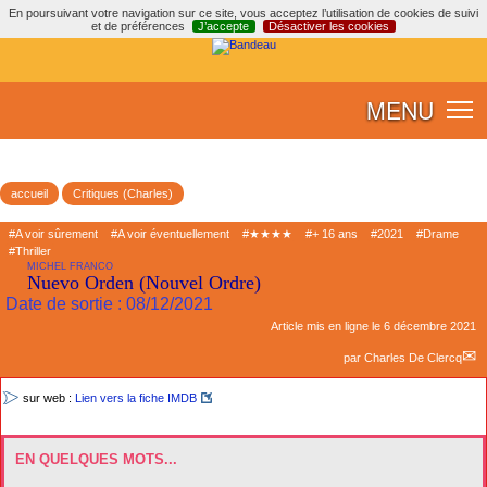
En poursuivant votre navigation sur ce site, vous acceptez l’utilisation de cookies de suivi
et de préférences
J’accepte
Désactiver les cookies
MENU
accueil
Critiques (Charles)
#A voir sûrement
#A voir éventuellement
#★★★★
#+ 16 ans
#2021
#Drame
#Thriller
MICHEL FRANCO
Nuevo Orden (Nouvel Ordre)
Date de sortie : 08/12/2021
Article mis en ligne le
6 décembre 2021
par
Charles De Clercq
sur web :
Lien vers la fiche IMDB
EN QUELQUES MOTS...