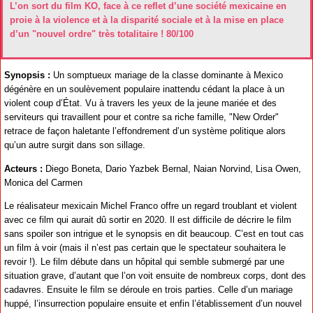
L’on sort du film KO, face à ce reflet d’une société mexicaine en
proie à la violence et à la disparité sociale et à la mise en place
d’un "nouvel ordre" très totalitaire ! 80/100
Synopsis :
Un somptueux mariage de la classe dominante à Mexico
dégénère en un soulèvement populaire inattendu cédant la place à un
violent coup d’État. Vu à travers les yeux de la jeune mariée et des
serviteurs qui travaillent pour et contre sa riche famille, "New Order"
retrace de façon haletante l’effondrement d’un système politique alors
qu’un autre surgit dans son sillage.
Acteurs :
Diego Boneta, Dario Yazbek Bernal, Naian Norvind, Lisa Owen,
Monica del Carmen
Le réalisateur mexicain Michel Franco offre un regard troublant et violent
avec ce film qui aurait dû sortir en 2020. Il est difficile de décrire le film
sans spoiler son intrigue et le synopsis en dit beaucoup. C’est en tout cas
un film à voir (mais il n’est pas certain que le spectateur souhaitera le
revoir !). Le film débute dans un hôpital qui semble submergé par une
situation grave, d’autant que l’on voit ensuite de nombreux corps, dont des
cadavres. Ensuite le film se déroule en trois parties. Celle d’un mariage
huppé, l’insurrection populaire ensuite et enfin l’établissement d’un nouvel