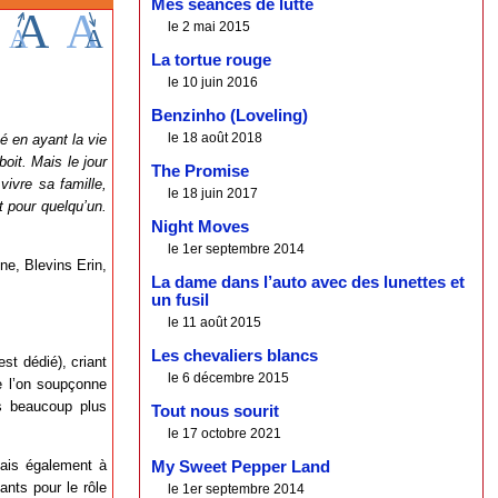
Mes séances de lutte
le 2 mai 2015
La tortue rouge
le 10 juin 2016
Benzinho (Loveling)
le 18 août 2018
é en ayant la vie
boit. Mais le jour
The Promise
vivre sa famille,
le 18 juin 2017
t pour quelqu’un.
Night Moves
le 1er septembre 2014
e, Blevins Erin,
La dame dans l’auto avec des lunettes et
un fusil
le 11 août 2015
Les chevaliers blancs
est dédié), criant
le 6 décembre 2015
e l’on soupçonne
ts beaucoup plus
Tout nous sourit
le 17 octobre 2021
mais également à
My Sweet Pepper Land
ants pour le rôle
le 1er septembre 2014