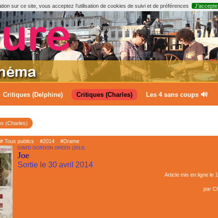
ion sur ce site, vous acceptez l’utilisation de cookies de suivi et de préférences
J’accepte
Critiques (Delphine)
Critiques (Charles)
Les 4 sans coups 🔊
es (Charles)
# Tous publics
#2014
#Drame
DAVID GORDON GREEN (2013)
Joe
Sortie le 30 avril 2014
Article mis en ligne le
1
par
Ch