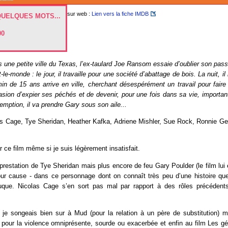
sur web :
Lien vers la fiche IMDB
QUELQUES MOTS...
00
 une petite ville du Texas, l’ex-taulard Joe Ransom essaie d’oublier son pass
le-monde : le jour, il travaille pour une société d’abattage de bois. La nuit, il 
n de 15 ans arrive en ville, cherchant désespérément un travail pour faire 
casion d’expier ses péchés et de devenir, pour une fois dans sa vie, importan
emption, il va prendre Gary sous son aile...
s Cage, Tye Sheridan, Heather Kafka, Adriene Mishler, Sue Rock, Ronnie Gen
ar ce film même si je suis légèrement insatisfait.
a prestation de Tye Sheridan mais plus encore de feu Gary Poulder (le film lui 
pour cause - dans ce personnage dont on connaît très peu d’une histoire qu
auque. Nicolas Cage s’en sort pas mal par rapport à des rôles précéden
, je songeais bien sur à Mud (pour la relation à un père de substitution) 
pour la violence omniprésente, sourde ou exacerbée et enfin au film Les gé