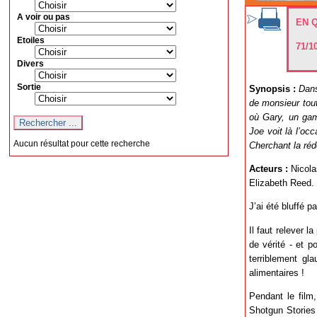
A voir ou pas
EN 
Etoiles
71/1
Divers
Sortie
Synopsis :
Dans
de monsieur tout-
où Gary, un gami
Joe voit là l’oc
Aucun résultat pour cette recherche
Cherchant la réd
Acteurs :
Nicola
Elizabeth Reed.
J’ai été bluffé p
Il faut relever l
de vérité - et 
terriblement gl
alimentaires !
Pendant le film
Shotgun Stories 