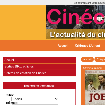
En poursuivant votre navigat
Accueil
Critiques (Julien)
accueil
Critiqu
Accueil
Sorties BR... et livres
#A voir sûrement
Critères de cotation de Charles
Recherche thématique
Public
Thème(s)