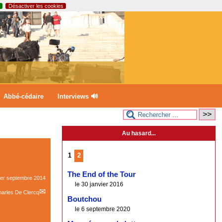
Désactiver les cookies
Abbé-cédaire
Interviews 🔊
Au hasard...
1
2
The End of the Tour
er septembre 2014
le 30 janvier 2016
arles De Clercq
Boutchou
le 6 septembre 2020