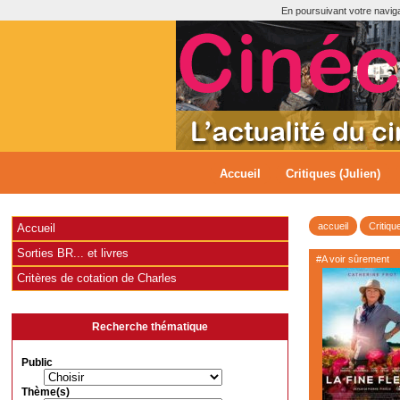
En poursuivant votre navigat
Accueil
Critiques (Julien)
accueil
Critiqu
Accueil
Sorties BR... et livres
#A voir sûrement
Critères de cotation de Charles
Recherche thématique
Public
Thème(s)