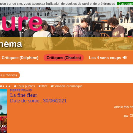
ion sur ce site, vous acceptez l’utilisation de cookies de suivi et de préférences
J’accepte
Critiques (Delphine)
Critiques (Charles)
Les 4 sans coups 🔊
es (Charles)
#★★★
# Tous publics
#2021
#Comédie dramatique
PIERRE PINAUD
La fine fleur
Date de sortie : 30/06/2021
Article mis en
par
Ch