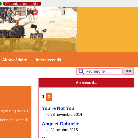
Désactiver les cookies
Abbé-cédaire
Interviews 🔊
Au hasard...
1
2
You’re Not You
 ligne le
7 juin 2021
le 28 novembre 2014
arles De Clercq
Ange et Gabrielle
le 31 octobre 2015