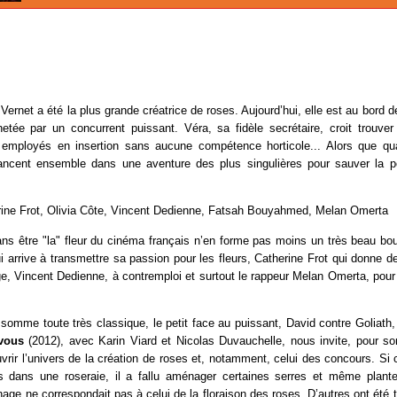
ernet a été la plus grande créatrice de roses. Aujourd’hui, elle est au bord de l
hetée par un concurrent puissant. Véra, sa fidèle secrétaire, croit trouve
 employés en insertion sans aucune compétence horticole... Alors que qu
lancent ensemble dans une aventure des plus singulières pour sauver la pet
ine Frot, Olivia Côte, Vincent Dedienne, Fatsah Bouyahmed, Melan Omerta
ans être "la" fleur du cinéma français n’en forme pas moins un très beau bo
ui arrive à transmettre sa passion pour les fleurs, Catherine Frot qui donne d
, Vincent Dedienne, à contremploi et surtout le rappeur Melan Omerta, pour
 somme toute très classique, le petit face au puissant, David contre Goliath, 
vous
(2012), avec Karin Viard et Nicolas Duvauchelle, nous invite, pour s
rir l’univers de la création de roses et, notamment, celui des concours. Si
s dans une roseraie, il a fallu aménager certaines serres et même plant
nage ne correspondait pas à celui de la floraison des roses. D’autres ont été