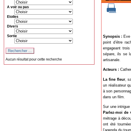
A voir ou pas
Etoiles
Divers
Sortie
Synopsis :
Eve V
point d’être rac
engageant trois
sépare, ils se 
Aucun résultat pour cette recherche
artisanale.
Acteurs :
Cather
La fine fleur
, s
un réalisateur q
à son personnage
dans un film.
Sur une intrigue
Parlez-moi de 
métrage à découv
ont été tournée
l’agenda du tour