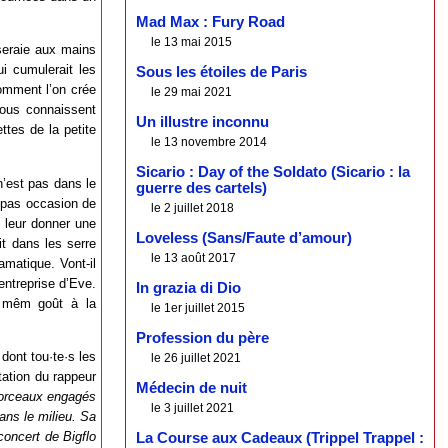
Mad Max : Fury Road
le 13 mai 2015
oseraie aux mains
i cumulerait les
Sous les étoiles de Paris
omment l’on crée
le 29 mai 2021
nous connaissent
Un illustre inconnu
ttes de la petite
le 13 novembre 2014
Sicario : Day of the Soldato (Sicario : la
n’est pas dans le
guerre des cartels)
e pas occasion de
le 2 juillet 2018
t leur donner une
Loveless (Sans/Faute d’amour)
t dans les serre
le 13 août 2017
amatique. Vont-il
’entreprise d’Eve.
In grazia di Dio
nt mêm goût à la
le 1er juillet 2015
Profession du père
dont tou·te·s les
le 26 juillet 2021
étation du rappeur
Médecin de nuit
 morceaux engagés
le 3 juillet 2021
ans le milieu. Sa
concert de Bigflo
La Course aux Cadeaux (Trippel Trappel :