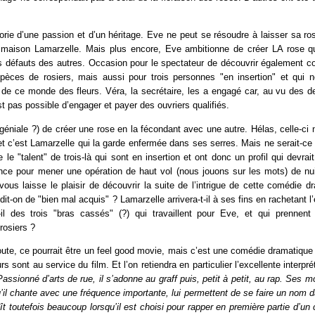
torie d’une passion et d’un héritage. Eve ne peut se résoudre à laisser sa r
 maison Lamarzelle. Mais plus encore, Eve ambitionne de créer LA rose qu
es défauts des autres. Occasion pour le spectateur de découvrir également c
pèces de rosiers, mais aussi pour trois personnes "en insertion" et qui 
de ce monde des fleurs. Véra, la secrétaire, les a engagé car, au vu des de
est pas possible d’engager et payer des ouvriers qualifiés.
(géniale ?) de créer une rose en la fécondant avec une autre. Hélas, celle-ci 
t c’est Lamarzelle qui la garde enfermée dans ses serres. Mais ne serait-c
 le "talent" de trois-là qui sont en insertion et ont donc un profil qui devrai
ence pour mener une opération de haut vol (nous jouons sur les mots) de nui
ous laisse le plaisir de découvrir la suite de l’intrigue de cette comédie dr
dit-on de "bien mal acquis" ? Lamarzelle arrivera-t-il à ses fins en rachetant l
-il des trois "bras cassés" (?) qui travaillent pour Eve, et qui prenne
rosiers ?
 route, ce pourrait être un feel good movie, mais c’est une comédie dramatique 
rs sont au service du film. Et l’on retiendra en particulier l’excellente interpr
Passionné d’arts de rue, il s’adonne au graff puis, petit à petit, au rap. Ses
qu’il chante avec une fréquence importante, lui permettent de se faire un nom d
oît toutefois beaucoup lorsqu’il est choisi pour rapper en première partie d’un 