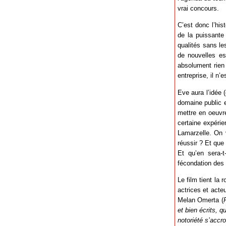
vrai concours.
C’est donc l’his
de la puissante
qualités sans l
de nouvelles es
absolument rien 
entreprise, il n’
Eve aura l’idée 
domaine public e
mettre en oeuvre
certaine expéri
Lamarzelle. On v
réussir ? Et que 
Et qu’en sera-t
fécondation des 
Le film tient la
actrices et acteu
Melan Omerta (
et bien écrits, 
notoriété s’accr