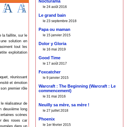
Nocturama
le 24 août 2016
Le grand bain
le 23 septembre 2018
Papa ou maman
a faillite, sur le
le 15 janvier 2015
r une solution en
Dolor y Gloria
asiment tout les
le 16 mai 2019
ite exploitation
Good Time
le 17 août 2017
Foxcatcher
uquet, réunissant
le 9 janvier 2015
ensité et émotion
Warcraft : The Beginning (Warcraft : Le
 son premier rôle
commencement)
le 31 mai 2016
le réalisateur de
Neuilly sa mère, sa mère !
on deuxième long
le 27 juillet 2018
 certaines scènes
Phoenix
er des roses car
le 1er février 2015
 tournées dans un