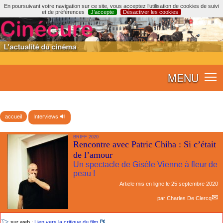
En poursuivant votre navigation sur ce site, vous acceptez l’utilisation de cookies de suivi
et de préférences
J’accepte
Désactiver les cookies
MENU
accueil
Interviews 🔊
BRIFF 2020
Rencontre avec Patric Chiha : Si c’était
de l’amour
Un spectacle de Gisèle Vienne à fleur de
peau !
Article mis en ligne le
25 septembre 2020
par
Charles De Clercq
sur web :
Lien vers la critique du film