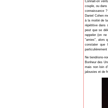
Connait-on véri
couple, ou dans 
connaissance ? 
Daniel Cohen me
à la moitié de l
répétitive dans
peut que se dél
rappeler (on ne
"amies", alors 
constater que l
particulièrement
Ne tiendrions-no
Bonheur des Uns.
mais non loin d’
jalousies et de f