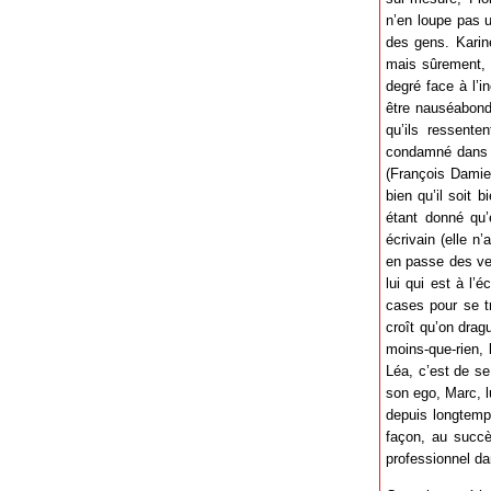
n’en loupe pas u
des gens. Karine
mais sûrement, 
degré face à l’
être nauséabonds
qu’ils ressente
condamné dans s
(François Damien
bien qu’il soit b
étant donné qu’
écrivain (elle n
en passe des ve
lui qui est à l’
cases pour se t
croît qu’on drag
moins-que-rien, 
Léa, c’est de se 
son ego, Marc, l
depuis longtemp
façon, au succè
professionnel dan