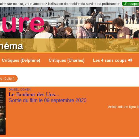
ion sur ce site, vous acceptez l’utilisation de cookies de suivi et de préférences
J’accepte
Critiques (Delphine)
Critiques (Charles)
Les 4 sans coups 🔊
es (Julien)
DANIEL COHEN
Le Bonheur des Uns...
Sortie du film le 09 septembre 2020
Article mis en ligne l