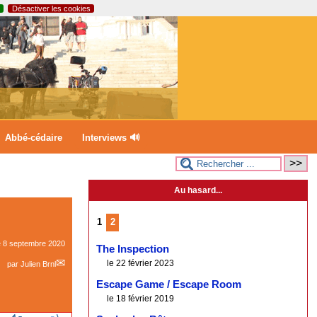
Désactiver les cookies
Abbé-cédaire
Interviews 🔊
Au hasard...
1
2
e
8 septembre 2020
The Inspection
le 22 février 2023
par
Julien Brnl
Escape Game / Escape Room
le 18 février 2019