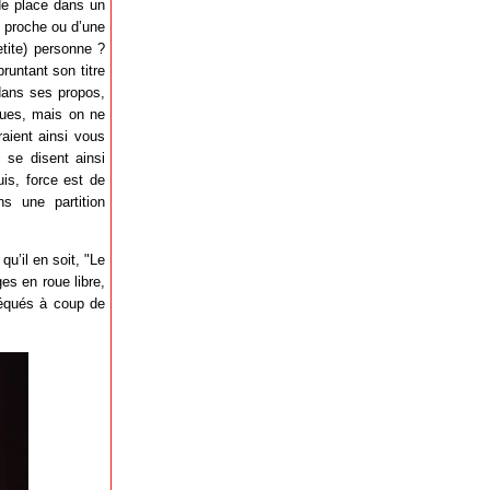
de place dans un
n proche ou d’une
tite) personne ?
untant son titre
 dans ses propos,
dues, mais on ne
aient ainsi vous
 se disent ainsi
is, force est de
s une partition
u’il en soit, "Le
es en roue libre,
sséqués à coup de