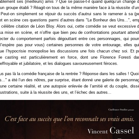
tablement ses (meilleurs) amis ? Que se passe-t-il quand quelqu’un change 
un groupe établi ? Réagit-on tous de la même manière face à la réussite d’u
Peut-on simplement se réjouir du succès d’autrui sans le ramener à sa (pe
t en scène ces questions parmi d’autres dans "Le Bonheur des Uns...", empr
a célèbre citation de Léon Bloy. Alors oui, cette comédie se veut excessive
 sa mise en scène, et n’offre que bien peu de confrontations pourtant atten
ecter du comportement parfois dégouttant entre ces personnages, qui pourr
 l’espère pas pour vous) certaines personnes de votre entourage, elles qui
que l’hypocrisie monopolise les discussions une fois chacun chez soi. Et pu
e casting est particulièrement en force, dont une Florence Foresti dan
 effroyable et jubilatoire, et les dialogues savoureusement féroces.
us pas là la comédie française de la rentrée ? Réponse dans les salles ! Quoi q
.." a été l’un des nôtres, par surprise, étant donné une galerie de personnag
une certaine réalité, et une autopsie enlevée de l’amitié et du couple, di
rustrations, suite à la réussite des uns, et l’échec des autres...