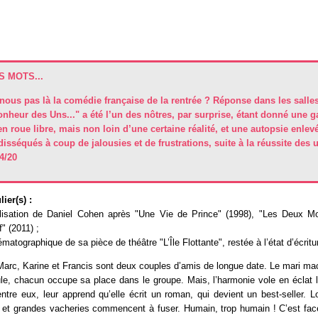
 MOTS...
nous pas là la comédie française de la rentrée ? Réponse dans les salles
onheur des Uns..." a été l’un des nôtres, par surprise, étant donné une g
 roue libre, mais non loin d’une certaine réalité, et une autopsie enlevé
disséqués à coup de jalousies et de frustrations, suite à la réussite des u
14/20
ier(s) :
lisation de Daniel Cohen après "Une Vie de Prince" (1998), "Les Deux M
 (2011) ;
matographique de sa pièce de théâtre "L’Île Flottante", restée à l’état d’écritu
arc, Karine et Francis sont deux couples d’amis de longue date. Le mari mac
e, chacun occupe sa place dans le groupe. Mais, l’harmonie vole en éclat l
entre eux, leur apprend qu’elle écrit un roman, qui devient un best-seller. Lo
es et grandes vacheries commencent à fuser. Humain, trop humain ! C’est fa