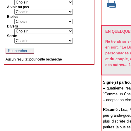
A voir ou pas
Etoiles
Divers
EN QUELQUES
Sortie
Ne tiendrions-
en soit, "Le B
personnages en
et du couple, 
Aucun résultat pour cette recherche
des autres... 
Signe(s) particul
–
quatrième réa
"Comme un Chef"
–
adaptation ciné
Résumé :
Léa, M
peu grande-gueul
plus discrète d’
petites jalousi