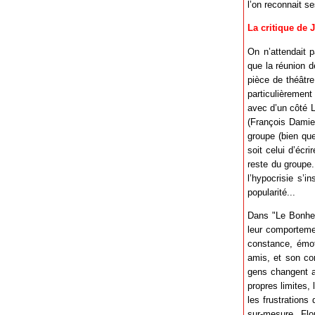
l’on reconnait s
La critique de 
On n’attendait 
que la réunion 
pièce de théâtre
particulièrement
avec d’un côté L
(François Damien
groupe (bien que
soit celui d’écri
reste du groupe.
l’hypocrisie s’
popularité...
Dans "Le Bonheur
leur comporteme
constance, émot
amis, et son co
gens changent av
propres limites, 
les frustrations
sur-mesure, Flo