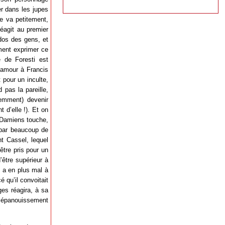
er dans les jupes
le va petitement,
éagit au premier
dos des gens, et
ement exprimer ce
e de Foresti est
 amour à Francis
 pour un inculte,
d pas la pareille,
demment) devenir
 d’elle !). Et on
 Damiens touche,
i par beaucoup de
t Cassel, lequel
être pris pour un
’être supérieur à
il a en plus mal à
 qu’il convoitait
es réagira, à sa
e épanouissement