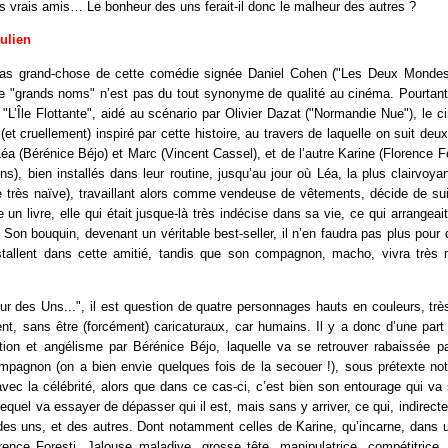
es vrais amis… Le bonheur des uns ferait-il donc le malheur des autres ?
Julien
pas grand-chose de cette comédie signée Daniel Cohen ("Les Deux Mondes"
de "grands noms" n’est pas du tout synonyme de qualité au cinéma. Pourtant
 "L’Île Flottante", aidé au scénario par Olivier Dazat ("Normandie Nue"), le c
 (et cruellement) inspiré par cette histoire, au travers de laquelle on suit deu
éa (Bérénice Béjo) et Marc (Vincent Cassel), et de l’autre Karine (Florence Fo
s), bien installés dans leur routine, jusqu’au jour où Léa, la plus clairvoy
 très naïve), travaillant alors comme vendeuse de vêtements, décide de sui
re un livre, elle qui était jusque-là très indécise dans sa vie, ce qui arrangeait, 
 Son bouquin, devenant un véritable best-seller, il n’en faudra pas plus pour q
installent dans cette amitié, tandis que son compagnon, macho, vivra très
 des Uns...", il est question de quatre personnages hauts en couleurs, trè
nt, sans être (forcément) caricaturaux, car humains. Il y a donc d’une part
ion et angélisme par Bérénice Béjo, laquelle va se retrouver rabaissée pa
mpagnon (on a bien envie quelques fois de la secouer !), sous prétexte n
ec la célébrité, alors que dans ce cas-ci, c’est bien son entourage qui va
lequel va essayer de dépasser qui il est, mais sans y arriver, ce qui, indirect
 des uns, et des autres. Dont notamment celles de Karine, qu’incarne, dans un
rence Foresti. Jalouse maladive, grosse tête, manipulatrice, compétitrice