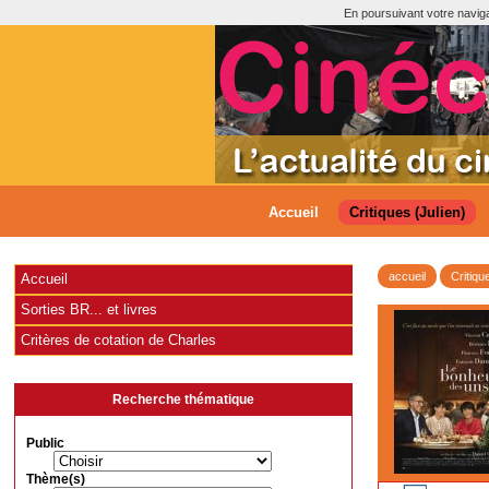
En poursuivant votre navigat
Accueil
Critiques (Julien)
accueil
Critiqu
Accueil
Sorties BR... et livres
Critères de cotation de Charles
Recherche thématique
Public
Thème(s)