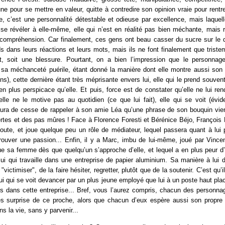
ne pour se mettre en valeur, quitte à contredire son opinion vraie pour rentr
, c’est une personnalité détestable et odieuse par excellence, mais laquel
se révéler à elle-même, elle qui n’est en réalité pas bien méchante, mais r
incompréhension. Car finalement, ces gens ont beau casser du sucre sur le 
 dans leurs réactions et leurs mots, mais ils ne font finalement que trist
nt, soit une blessure. Pourtant, on a bien l’impression que le personnag
a méchanceté puérile, étant donné la manière dont elle montre aussi son
s), cette dernière étant très méprisante envers lui, elle qui le prend souvent
ien plus perspicace qu’elle. Et puis, force est de constater qu’elle ne lui ren
elle ne le motive pas au quotidien (ce que lui fait), elle qui se voit (évi
’aura de cesse de rappeler à son amie Léa qu’une phrase de son bouquin vient
rtes et des pas mûres ! Face à Florence Foresti et Bérénice Béjo, François
écoute, et joue quelque peu un rôle de médiateur, lequel passera quant à lu
rouver une passion... Enfin, il y a Marc, imbu de lui-même, joué par Vincen
ue sa femme dès que quelqu’un s’approche d’elle, et lequel a en plus peur d’
lui qui travaille dans une entreprise de papier aluminium. Sa manière à lui d
"victimiser", de la faire hésiter, regretter, plutôt que de la soutenir. C’est qu’
ui qui se voit devancer par un plus jeune employé que lui à un poste haut placé
s dans cette entreprise... Bref, vous l’aurez compris, chacun des personnag
s surprise de ce proche, alors que chacun d’eux espère aussi son propr
s la vie, sans y parvenir...