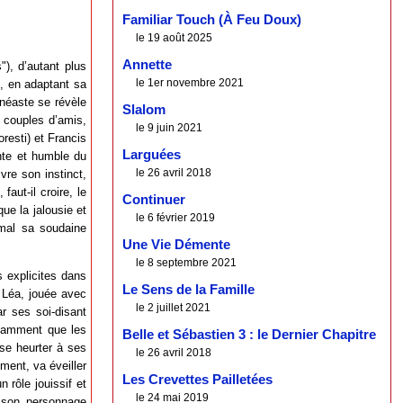
Familiar Touch (À Feu Doux)
le 19 août 2025
Annette
), d’autant plus
le 1er novembre 2021
, en adaptant sa
inéaste se révèle
Slalom
x couples d’amis,
le 9 juin 2021
resti) et Francis
Larguées
ante et humble du
le 26 avril 2018
vre son instinct,
faut-il croire, le
Continuer
ue la jalousie et
le 6 février 2019
 mal sa soudaine
Une Vie Démente
le 8 septembre 2021
s explicites dans
Le Sens de la Famille
 Léa, jouée avec
le 2 juillet 2021
r ses soi-disant
otamment que les
Belle et Sébastien 3 : le Dernier Chapitre
 se heurter à ses
le 26 avril 2018
ement, va éveiller
Les Crevettes Pailletées
 rôle jouissif et
le 24 mai 2019
, son personnage