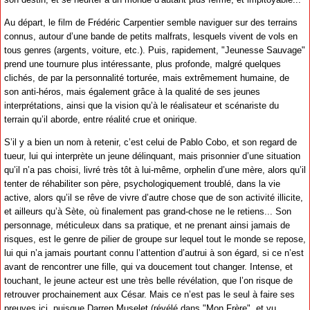
Au départ, le film de Frédéric Carpentier semble naviguer sur des terrains
connus, autour d’une bande de petits malfrats, lesquels vivent de vols en
tous genres (argents, voiture, etc.). Puis, rapidement, "Jeunesse Sauvage"
prend une tournure plus intéressante, plus profonde, malgré quelques
clichés, de par la personnalité torturée, mais extrêmement humaine, de
son anti-héros, mais également grâce à la qualité de ses jeunes
interprétations, ainsi que la vision qu’à le réalisateur et scénariste du
terrain qu’il aborde, entre réalité crue et onirique.
S’il y a bien un nom à retenir, c’est celui de Pablo Cobo, et son regard de
tueur, lui qui interprète un jeune délinquant, mais prisonnier d’une situation
qu’il n’a pas choisi, livré très tôt à lui-même, orphelin d’une mère, alors qu’il
tenter de réhabiliter son père, psychologiquement troublé, dans la vie
active, alors qu’il se rêve de vivre d’autre chose que de son activité illicite,
et ailleurs qu’à Sète, où finalement pas grand-chose ne le retiens... Son
personnage, méticuleux dans sa pratique, et ne prenant ainsi jamais de
risques, est le genre de pilier de groupe sur lequel tout le monde se repose,
lui qui n’a jamais pourtant connu l’attention d’autrui à son égard, si ce n’est
avant de rencontrer une fille, qui va doucement tout changer. Intense, et
touchant, le jeune acteur est une très belle révélation, que l’on risque de
retrouver prochainement aux César. Mais ce n’est pas le seul à faire ses
preuves ici, puisque Darren Muselet (révélé dans "Mon Frère", et vu