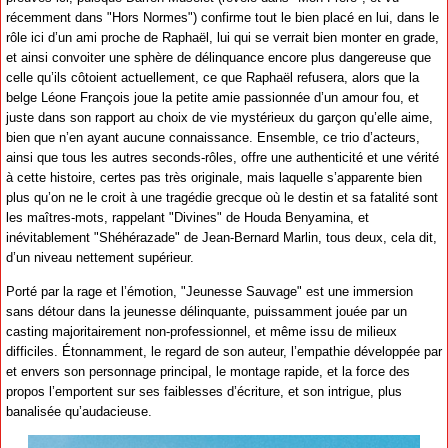
récemment dans "Hors Normes") confirme tout le bien placé en lui, dans le
rôle ici d’un ami proche de Raphaël, lui qui se verrait bien monter en grade,
et ainsi convoiter une sphère de délinquance encore plus dangereuse que
celle qu’ils côtoient actuellement, ce que Raphaël refusera, alors que la
belge Léone François joue la petite amie passionnée d’un amour fou, et
juste dans son rapport au choix de vie mystérieux du garçon qu’elle aime,
bien que n’en ayant aucune connaissance. Ensemble, ce trio d’acteurs,
ainsi que tous les autres seconds-rôles, offre une authenticité et une vérité
à cette histoire, certes pas très originale, mais laquelle s’apparente bien
plus qu’on ne le croit à une tragédie grecque où le destin et sa fatalité sont
les maîtres-mots, rappelant "Divines" de Houda Benyamina, et
inévitablement "Shéhérazade" de Jean-Bernard Marlin, tous deux, cela dit,
d’un niveau nettement supérieur.
Porté par la rage et l’émotion, "Jeunesse Sauvage" est une immersion
sans détour dans la jeunesse délinquante, puissamment jouée par un
casting majoritairement non-professionnel, et même issu de milieux
difficiles. Étonnamment, le regard de son auteur, l’empathie développée par
et envers son personnage principal, le montage rapide, et la force des
propos l’emportent sur ses faiblesses d’écriture, et son intrigue, plus
banalisée qu’audacieuse.