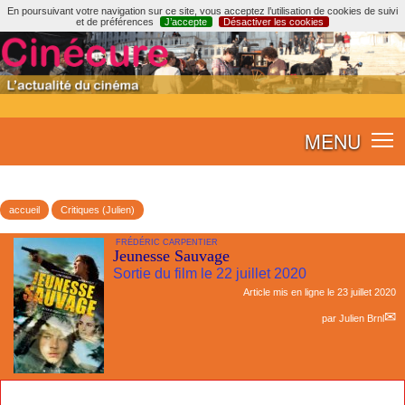
En poursuivant votre navigation sur ce site, vous acceptez l’utilisation de cookies de suivi
et de préférences
J’accepte
Désactiver les cookies
MENU
accueil
Critiques (Julien)
FRÉDÉRIC CARPENTIER
Jeunesse Sauvage
Sortie du film le 22 juillet 2020
Article mis en ligne le
23 juillet 2020
par
Julien Brnl