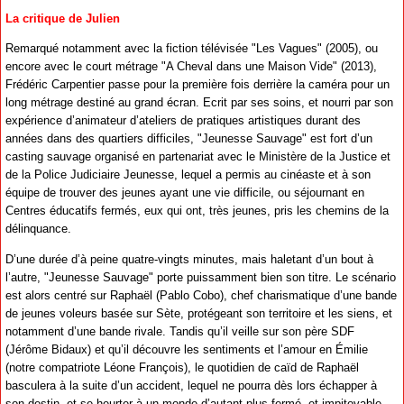
La critique de Julien
Remarqué notamment avec la fiction télévisée "Les Vagues" (2005), ou
encore avec le court métrage "A Cheval dans une Maison Vide" (2013),
Frédéric Carpentier passe pour la première fois derrière la caméra pour un
long métrage destiné au grand écran. Ecrit par ses soins, et nourri par son
expérience d’animateur d’ateliers de pratiques artistiques durant des
années dans des quartiers difficiles, "Jeunesse Sauvage" est fort d’un
casting sauvage organisé en partenariat avec le Ministère de la Justice et
de la Police Judiciaire Jeunesse, lequel a permis au cinéaste et à son
équipe de trouver des jeunes ayant une vie difficile, ou séjournant en
Centres éducatifs fermés, eux qui ont, très jeunes, pris les chemins de la
délinquance.
D’une durée d’à peine quatre-vingts minutes, mais haletant d’un bout à
l’autre, "Jeunesse Sauvage" porte puissamment bien son titre. Le scénario
est alors centré sur Raphaël (Pablo Cobo), chef charismatique d’une bande
de jeunes voleurs basée sur Sète, protégeant son territoire et les siens, et
notamment d’une bande rivale. Tandis qu’il veille sur son père SDF
(Jérôme Bidaux) et qu’il découvre les sentiments et l’amour en Émilie
(notre compatriote Léone François), le quotidien de caïd de Raphaël
basculera à la suite d’un accident, lequel ne pourra dès lors échapper à
son destin, et se heurter à un monde d’autant plus fermé, et impitoyable...