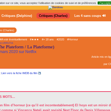
ion sur ce site, vous acceptez l’utilisation de cookies de suivi et de préférences
J’accepte
Critiques (Delphine)
Critiques (Charles)
Les 4 sans coups 🔊
es (Charles)
#A voir éventuellement
#★★★
#+ 18 ans
#2020
#Horreur
U-URRUTIA
he Plateform / La Plateforme)
mars 2020 sur Netflix
Article mis en li
par
Ch
:
Lien vers la fiche IMDB du film
 MOTS...
n film d’horreur (ce qu’il est incontestablement) El hoyo est un miroir 
t comme si Vincenzo Natali avait revisité Next Floor de Denis Villeneuve