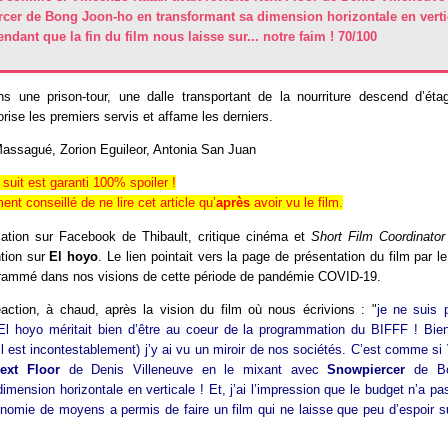
cer de Bong Joon-ho en transformant sa dimension horizontale en verti
endant que la fin du film nous laisse sur... notre faim ! 70/100
 une prison-tour, une dalle transportant de la nourriture descend d’ét
rise les premiers servis et affame les derniers.
assagué, Zorion Eguileor, Antonia San Juan
 suit est garanti 100% spoiler !
ent conseillé de ne lire cet article qu’
après
avoir vu le film.
cation sur Facebook de Thibault, critique cinéma et
Short Film Coordinator
ntion sur
El hoyo
. Le lien pointait vers la page de présentation du film par l
ogrammé dans nos visions de cette période de pandémie COVID-19.
action, à chaud, après la vision du film où nous écrivions : "
je ne suis 
 El hoyo méritait bien d’être au coeur de la programmation du BIFFF ! Bien
’il est incontestablement) j’y ai vu un miroir de nos sociétés. C’est comme si
ext Floor
de Denis Villeneuve en le mixant avec
Snowpiercer
de Bo
dimension horizontale en verticale ! Et, j’ai l’impression que le budget n’a p
nomie de moyens a permis de faire un film qui ne laisse que peu d’espoir s