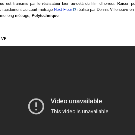
s est transmis par le réalisateur bien au-delà du film d’horreur. Raison po
s rapidement au court-métrage
Next Floor
réalisé par Dennis Villeneuve en
ième long-métrage,
Polytechnique
.
 VF