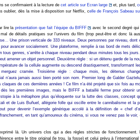
ons se confirmaient à la lecture de
cet article sur Ecran large
et, plus tard,
c
s oublier, dès la mise à disposition sur Netflix, c
elle de François Sabeau sur
 lire la
présentation que fait l’équipe du BIFFF
avec le second degré qui l
mal de détails pratiques sur l’univers du film (trop peut-être et donc là aus
sse… Une prison verticale de 333 niveaux. Deux personnes par niveau, dont 
é pour avancer socialement. Une plateforme, remplie à ras bord de mets délic
n tous genres, s’arrête à chaque niveau pendant deux minutes tous les jours.
ut amener un objet personnel. Deuxième règle : si un détenu garde de la nour
empérature de la cellule augmente ou descend drastiquement, transformant led
n merguez cramée. Troisième règle : chaque mois, les détenus chang
al n’aura jamais aussi bien porté son nom. Premier long de Galder Gaztelu-
 claques de ces dernières années ! Ce film n’a été projeté que six fois au mon
dès les premières images, mais le BIFFF a bataillé ferme pour obtenir un
stopie à la métaphore plus qu’éloquente sur la lutte des classes, concept qu
li et de Luis Buñuel, allégorie folle qui oscille entre le cannibalisme et la
t pour devenir l’exemple générique accolé à la définition de « chef d’
, franchement, en tant qu’amoureux du cinéma, si vous ne venez pas le voir,
 exprimé là. Un univers clos qui a des règles strictes de fonctionnement.
férence entre le titre original (le trou, la fosse) et celui prévu à l’internationa