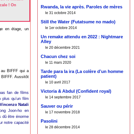
cale ! On
Rwanda, la vie après. Paroles de mères
le 31 octobre 2014
Still the Water (Futatsume no mado)
le 1er octobre 2014
age en étage, un
Un remake attendu en 2022 : Nightmare
Alley
le 20 décembre 2021
Chacun chez soi
le 11 mars 2020
au BIFFF qui a
Tarde para la ira (La colère d’un homme
patient)
e BIFFF. Aussitôt
le 10 avril 2017
Victoria & Abdul (Confident royal)
pas fan de films
le 14 septembre 2017
 plus qu’un film
Vincenzo Natali
Sauver ou périr
ng Joon-ho en
le 17 novembre 2018
as dû être énorme
Pasolini
ur notre capacité
le 28 décembre 2014