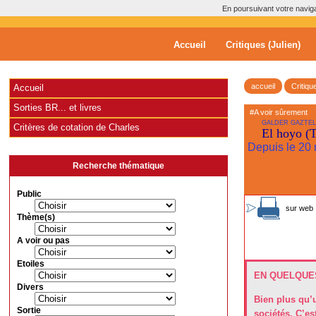
En poursuivant votre navigat
Accueil
Critiques (Julien)
accueil
Critiqu
Accueil
Sorties BR... et livres
#A voir sûrement
GALDER GAZTEL
Critères de cotation de Charles
El hoyo (T
Depuis le 20 
Recherche thématique
Public
sur web 
Thème(s)
A voir ou pas
Etoiles
EN QUELQUES
Divers
Bien plus qu’u
Sortie
sociétés. C’es