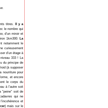
se.
nts titres.
Il y a
ec le nombre qui
o, d’un miroir et
nviron 1km300.
La
ant notamment le
nne curieusement
sser d’un étage à
 niveau 333 ! La
vu du principe de
froid (à supposer
a nourriture pour
eforme, et encore
ent le corps du
au à l’autre soit
 "peine" soit de
 cadavres qui ne
l’incohérence et
cer
) mais sur le