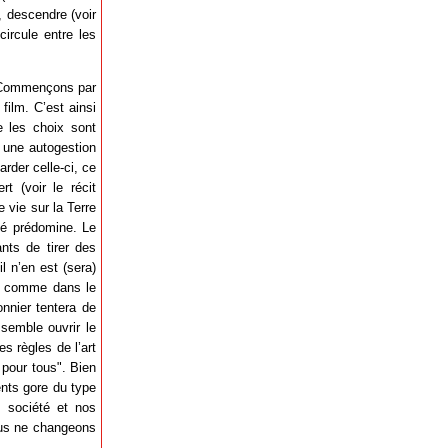
, descendre (voir
circule entre les
l. Commençons par
film. C’est ainsi
e les choix sont
e une autogestion
rder celle-ci, ce
 (voir le récit
 vie sur la Terre
té prédomine. Le
nts de tirer des
l n’en est (sera)
me comme dans le
onnier tentera de
 semble ouvrir le
s règles de l’art
 pour tous". Bien
nts gore du type
e société et nos
ous ne changeons