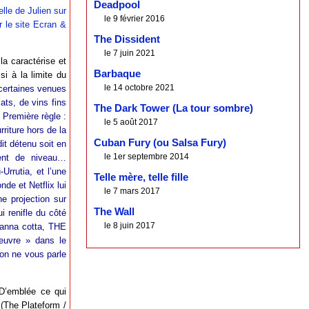
Deadpool
elle de Julien sur
le 9 février 2016
 le site Ecran &
The Dissident
le 7 juin 2021
a caractérise et
Barbaque
si à la limite du
le 14 octobre 2021
certaines venues
ats, de vins fins
The Dark Tower (La tour sombre)
 Première règle :
le 5 août 2017
riture hors de la
Cuban Fury (ou Salsa Fury)
it détenu soit en
le 1er septembre 2014
ent de niveau…
Urrutia, et l’une
Telle mère, telle fille
de et Netflix lui
le 7 mars 2017
e projection sur
The Wall
i renifle du côté
le 8 juin 2017
 panna cotta, THE
œuvre » dans le
 on ne vous parle
 D’emblée ce qui
l (The Plateform /