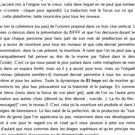
L’accent mis à l’origine sur le creux, celui dans lequel on ne peut que tomber
e ci-contre - cliquer pour agrandir). La traduction met le focus sur ce qui 
, cette plateforme, table nourricière pour tous les niveaux.
us loin la cohérence (ou pas) de l’univers proposé dans ce huis clos vertica
ées ci-dessus dans la présentation du BIFFF et que l’on découvre durant le 
d que chaque personne peut faire part de son met de prédilection et qu
 y a assez de nourriture pour tous les niveaux et que cela devrait permettr
sommation, dans le cas présent, la nourriture. A noter que l’on ne peut pas ga
anquablement fait penser au don de la manne par Yahvé dans le désert
Exode). C’est ce qui nous parait le plus parlant dans cette métaphore de notre
dans un espace limité, mais où il y a assez pour tous, mais où l’inégali
iveau (aléatoire semble-t-il) mensuel devrait permettre à tous les occupa
-même et pour les autres. Toute la dynamique de
El hoyo
est de montrer qu’i
 instincts les plus bas prévaudront sur la fraternité et le partage. En som
 héros (venu dans la fosse de son plein gré), aidé de l’un ou l’autre pris
rnative aux autres choix (dévoré ou être dévoré ; suicide...). La fin du film
ssage(r)" cers le niveau 0. C’est celui où la nourriture est produite et dans le
 règles de bienséance. Le lieu natal de la perfection, de la production du "tout
e film de genre (que l’on appréciera ou pas, notamment dans ses développeme
est à voir pour le regard cru et cruel qu’il nous pousse à jeter sur notr
d’autant que nous sommes dans les étages supérieurs et qu’en principe n
a les possibilités d’ascension ou de dégringolade sociale).