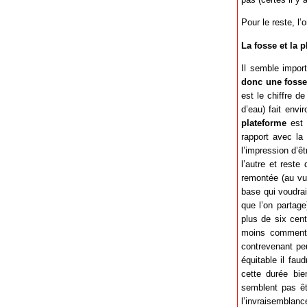
Pour le reste, l
La fosse et la 
Il semble import
donc une foss
est le chiffre d
d’eau) fait env
plateforme
est 
rapport avec la
l’impression d’ê
l’autre et rest
remontée (au vu 
base qui voudrai
que l’on partage
plus de six cent
moins comment 
contrevenant peu
équitable il fa
cette durée bie
semblent pas êt
l’invraisemblanc