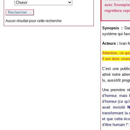
avec Snowpier
regrettera cep
Aucun résultat pour cette recherche
Synopsis :
Dans
système qui favo
Acteurs :
Ivan M
Attention, ce qui
Il est donc vivem
C’est une publi
attiré notre atte
lu, aussitôt pr
Une première ré
d’horreur, mais
d’horreur (ce qu
avait revisité
N
transformant la 
et que cette éco
d’être humain !
".