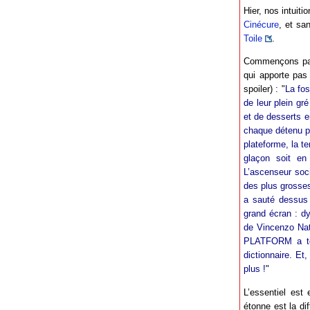
Hier, nos intuiti
Cinécure
, et san
Toile
.
Commençons par
qui apporte pas 
spoiler) : "
La fo
de leur plein gr
et de desserts e
chaque détenu pe
plateforme, la t
glaçon soit e
L’ascenseur soci
des plus grosses
a sauté dessus 
grand écran : dy
de Vincenzo Nata
PLATFORM a tou
dictionnaire. Et
plus !
"
L’essentiel est
étonne est la dif