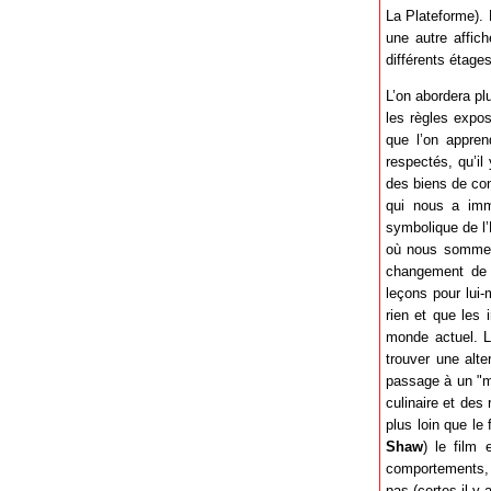
La Plateforme). 
une autre affich
différents étages
L’on abordera pl
les règles expos
que l’on appren
respectés, qu’il
des biens de con
qui nous a imm
symbolique de l’
où nous sommes 
changement de n
leçons pour lui
rien et que les
monde actuel. Le
trouver une alte
passage à un "me
culinaire et des
plus loin que l
Shaw
) le film 
comportements, 
pas (certes il y 