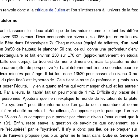
’on renvoie donc à la
critique de Julien
et l’on s’intéressera à l’univers de la fos
plateforme
ant d’associer les deux plutôt que de les réduire comme le font les différe
e
avec 333 niveaux. Deux occupants par niveaux, soit 666 (est-ce en lien av
e la Bête dans l’Apocalypse ?). Chaque niveau (équipé de toilettes, d’un lavab
iron 3m50 de hauteur, le plancher 50 cm, ce qui donne une profondeur d’e
rectangulaire et fait environ 230 sur 170 cm (approximativement en étudi
 taille des corps). Le trou est de même dimension, mais la plateforme do
tre carrée (effet de perspective ?). La plateforme met trente secondes pour pa
e deux minutes par étage. Il lui faut donc 13h30 pour passer du niveau 0 au
du plan final) est hyperrapide. Cela tient la route (la profondeur !) mais au 
t poser l’équité, il y en a quand même qui vont manger chaud et les autres 
). Par ailleurs, la "table" fait un peu moins de 4 m2. Difficile d’y placer de l
 personnes. Ajoutons que rien n’explique le monde de lévitation de la plat
"le système" peut être informé que l’on garde de la nourriture et comm
t être chauffé ou refroidi. Par ailleurs, à supposer que le passage d’un nive
udra 28 ans à un occupant pour passer par chaque niveau (pour autant que la
n sûr). Enfin, reste sauve la question de savoir ce que deviennent les
re "récupérés" par le "système". Il n’y a donc pas lieu de se braquer sur 
e de l’univers proposé (pas plus qu’on ne le ferait dans
Cube
ou
Snowpier