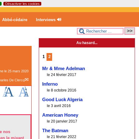
Désactiver les cookies
Abbé-cédaire
Interviews 🔊
Au hasard...
1
2
Mr & Mme Adelman
gne le
25 mars 2020
le 24 février 2017
arles De Clercq
Inferno
le 8 octobre 2016
Good Luck Algeria
le 3 avril 2016
American Honey
le 20 janvier 2017
The Batman
de nos
le 21 février 2022
 en le mixant