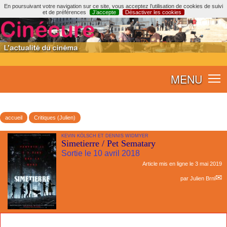
En poursuivant votre navigation sur ce site, vous acceptez l’utilisation de cookies de suivi
et de préférences
J’accepte
Désactiver les cookies
MENU
accueil
Critiques (Julien)
KEVIN KÖLSCH ET DENNIS WIDMYER
Simetierre / Pet Sematary
Sortie le 10 avril 2018
Article mis en ligne le
3 mai 2019
par
Julien Brnl