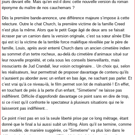
jours devant elle. Mais qu’en est-il donc cette nouvelle version du roman
éponyme du maître de nos cauchemars ?
Dès la première bande-annonce, une différence majeure s’impose à cette
relecture. Outre le chat Church, la première victime de la famille Creed
n’est plus la même. Alors que le petit Gage âgé de deux ans se faisait
écraser par un camion dans la version originale, c’est sa sœur aînée Ellie
qui est ici la victime de la terrible force maléfique réveillée par le père de
famille, Louis, après avoir enterré Church dans un ancien cimetière indien
au sommet d’un tertre rocheux, au-delà du cimetière d’animaux situé sur
leur nouvelle propriété, et cela sous les conseils bienveillants, mais
insouciants de Jud Crandall, leur voisin octogénaire... Un choix qui, selon
les réalisateurs, leur permettrait de proposer davantage de contenu qu’ils
n’auraient pu aborder avec un enfant en bas âge, ne sachant pas parler. Et
c’est vrai qu’à ce niveau-là, le film permet son lot de malsanité ! En effet,
en touchant de près à la perte d’un enfant, "Simetierre" ne laisse pas
indifférent. Difficile d’approfondir davantage ce point sans en dire de trop,
si ce n’est qu’il confronte le spectateur à plusieurs situations qui ne le
laisseront pas indifférent...
Ce point n’est pas en soi la seule liberté prise par ce long métrage, étant
donné que le final a lui aussi subit un lifting. Alors qu’il se termine, comme
son modèle, de manière suggérée, ce "Simetierre" va plus loin dans le