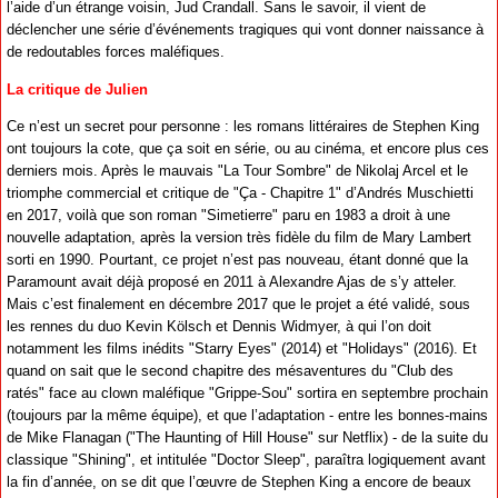
l’aide d’un étrange voisin, Jud Crandall. Sans le savoir, il vient de
déclencher une série d’événements tragiques qui vont donner naissance à
de redoutables forces maléfiques.
La critique de Julien
Ce n’est un secret pour personne : les romans littéraires de Stephen King
ont toujours la cote, que ça soit en série, ou au cinéma, et encore plus ces
derniers mois. Après le mauvais "La Tour Sombre" de Nikolaj Arcel et le
triomphe commercial et critique de "Ça - Chapitre 1" d’Andrés Muschietti
en 2017, voilà que son roman "Simetierre" paru en 1983 a droit à une
nouvelle adaptation, après la version très fidèle du film de Mary Lambert
sorti en 1990. Pourtant, ce projet n’est pas nouveau, étant donné que la
Paramount avait déjà proposé en 2011 à Alexandre Ajas de s’y atteler.
Mais c’est finalement en décembre 2017 que le projet a été validé, sous
les rennes du duo Kevin Kölsch et Dennis Widmyer, à qui l’on doit
notamment les films inédits "Starry Eyes" (2014) et "Holidays" (2016). Et
quand on sait que le second chapitre des mésaventures du "Club des
ratés" face au clown maléfique "Grippe-Sou" sortira en septembre prochain
(toujours par la même équipe), et que l’adaptation - entre les bonnes-mains
de Mike Flanagan ("The Haunting of Hill House" sur Netflix) - de la suite du
classique "Shining", et intitulée "Doctor Sleep", paraîtra logiquement avant
la fin d’année, on se dit que l’œuvre de Stephen King a encore de beaux