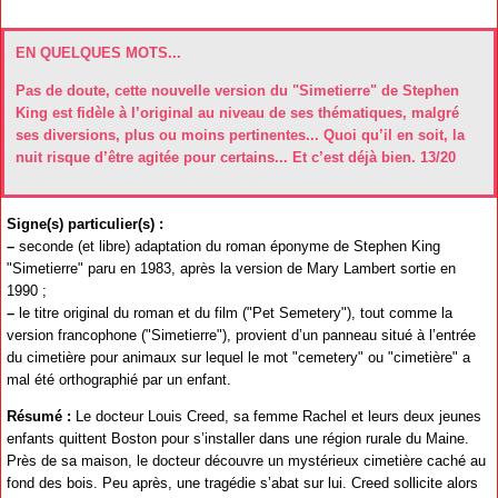
EN QUELQUES MOTS...
Pas de doute, cette nouvelle version du "Simetierre" de Stephen
King est fidèle à l’original au niveau de ses thématiques, malgré
ses diversions, plus ou moins pertinentes... Quoi qu’il en soit, la
nuit risque d’être agitée pour certains... Et c’est déjà bien. 13/20
Signe(s) particulier(s) :
–
seconde (et libre) adaptation du roman éponyme de Stephen King
"Simetierre" paru en 1983, après la version de Mary Lambert sortie en
1990 ;
–
le titre original du roman et du film ("Pet Semetery"), tout comme la
version francophone ("Simetierre"), provient d’un panneau situé à l’entrée
du cimetière pour animaux sur lequel le mot "cemetery" ou "cimetière" a
mal été orthographié par un enfant.
Résumé :
Le docteur Louis Creed, sa femme Rachel et leurs deux jeunes
enfants quittent Boston pour s’installer dans une région rurale du Maine.
Près de sa maison, le docteur découvre un mystérieux cimetière caché au
fond des bois. Peu après, une tragédie s’abat sur lui. Creed sollicite alors