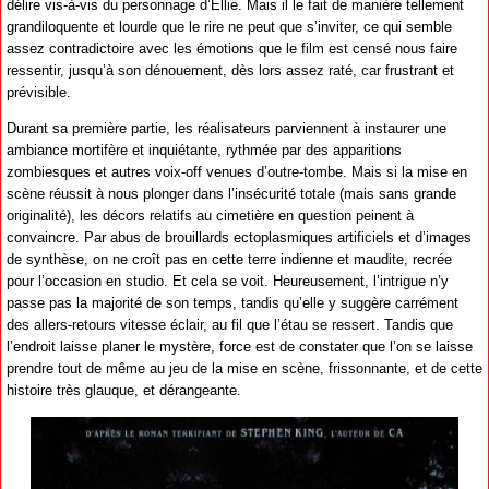
délire vis-à-vis du personnage d’Ellie. Mais il le fait de manière tellement
grandiloquente et lourde que le rire ne peut que s’inviter, ce qui semble
assez contradictoire avec les émotions que le film est censé nous faire
ressentir, jusqu’à son dénouement, dès lors assez raté, car frustrant et
prévisible.
Durant sa première partie, les réalisateurs parviennent à instaurer une
ambiance mortifère et inquiétante, rythmée par des apparitions
zombiesques et autres voix-off venues d’outre-tombe. Mais si la mise en
scène réussit à nous plonger dans l’insécurité totale (mais sans grande
originalité), les décors relatifs au cimetière en question peinent à
convaincre. Par abus de brouillards ectoplasmiques artificiels et d’images
de synthèse, on ne croît pas en cette terre indienne et maudite, recrée
pour l’occasion en studio. Et cela se voit. Heureusement, l’intrigue n’y
passe pas la majorité de son temps, tandis qu’elle y suggère carrément
des allers-retours vitesse éclair, au fil que l’étau se ressert. Tandis que
l’endroit laisse planer le mystère, force est de constater que l’on se laisse
prendre tout de même au jeu de la mise en scène, frissonnante, et de cette
histoire très glauque, et dérangeante.