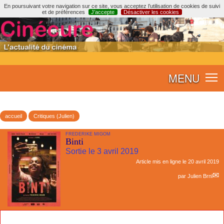
En poursuivant votre navigation sur ce site, vous acceptez l’utilisation de cookies de suivi
et de préférences
J’accepte
Désactiver les cookies
MENU
accueil
Critiques (Julien)
FREDERIKE MIGOM
Binti
Sortie le 3 avril 2019
Article mis en ligne le
20 avril 2019
par
Julien Brnl