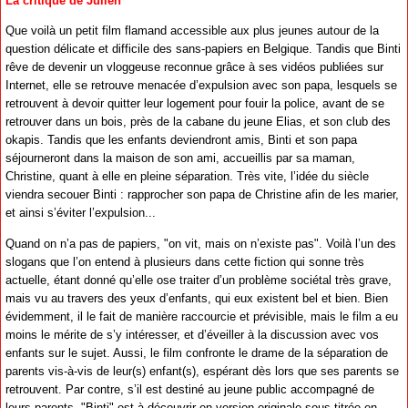
La critique de Julien
Que voilà un petit film flamand accessible aux plus jeunes autour de la
question délicate et difficile des sans-papiers en Belgique. Tandis que Binti
rêve de devenir un vloggeuse reconnue grâce à ses vidéos publiées sur
Internet, elle se retrouve menacée d’expulsion avec son papa, lesquels se
retrouvent à devoir quitter leur logement pour fouir la police, avant de se
retrouver dans un bois, près de la cabane du jeune Elias, et son club des
okapis. Tandis que les enfants deviendront amis, Binti et son papa
séjourneront dans la maison de son ami, accueillis par sa maman,
Christine, quant à elle en pleine séparation. Très vite, l’idée du siècle
viendra secouer Binti : rapprocher son papa de Christine afin de les marier,
et ainsi s’éviter l’expulsion...
Quand on n’a pas de papiers, "on vit, mais on n’existe pas". Voilà l’un des
slogans que l’on entend à plusieurs dans cette fiction qui sonne très
actuelle, étant donné qu’elle ose traiter d’un problème sociétal très grave,
mais vu au travers des yeux d’enfants, qui eux existent bel et bien. Bien
évidemment, il le fait de manière raccourcie et prévisible, mais le film a eu
moins le mérite de s’y intéresser, et d’éveiller à la discussion avec vos
enfants sur le sujet. Aussi, le film confronte le drame de la séparation de
parents vis-à-vis de leur(s) enfant(s), espérant dès lors que ses parents se
retrouvent. Par contre, s’il est destiné au jeune public accompagné de
leurs parents, "Binti" est à découvrir en version originale sous-titrée en