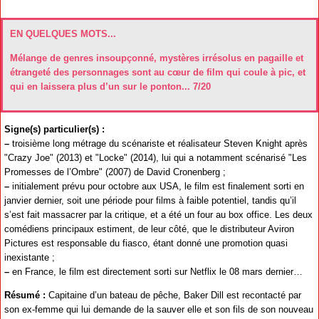
EN QUELQUES MOTS...
Mélange de genres insoupçonné, mystères irrésolus en pagaille et
étrangeté des personnages sont au cœur de film qui coule à pic, et
qui en laissera plus d’un sur le ponton... 7/20
Signe(s) particulier(s) :
–
troisième long métrage du scénariste et réalisateur Steven Knight après
"Crazy Joe" (2013) et "Locke" (2014), lui qui a notamment scénarisé "Les
Promesses de l’Ombre" (2007) de David Cronenberg ;
–
initialement prévu pour octobre aux USA, le film est finalement sorti en
janvier dernier, soit une période pour films à faible potentiel, tandis qu’il
s’est fait massacrer par la critique, et a été un four au box office. Les deux
comédiens principaux estiment, de leur côté, que le distributeur Aviron
Pictures est responsable du fiasco, étant donné une promotion quasi
inexistante ;
–
en France, le film est directement sorti sur Netflix le 08 mars dernier…
Résumé :
Capitaine d’un bateau de pêche, Baker Dill est recontacté par
son ex-femme qui lui demande de la sauver elle et son fils de son nouveau