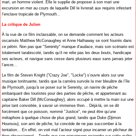
mari, un homme violent. Elle le supplie de proposer à son mari une
excursion en mer au cours de laquelle Dill le livrerait aux requins infestant
l’enclave tropicale de Plymouth...
La critique de Julien
À la vue de ce film inclassable, on se demande comment les acteurs
oscarisés Matthew McConaughey et Anne Hathaway se sont fourrés dans
ce pétrin. Non pas que "Serenity" manque d’audace, mais son scénario est
totalement tarabiscoté, tandis qu’il ne relie pas les deux bouts, handicape
ses acteurs, et navigue sans cesse dans plusieurs eaux sans jamais jeter
l’ancre...
Le film de Steven Knight ("Crazy Joe", "Locke") s’ouvre alors sur une
musique tonitruante, tandis que la caméra survole la mer bleuâtre de l’île
de Plymouth, jusqu’à se poser sur le Serenity, un navire de pêche
embarquant des touristes pour des parties de pêche, et appartenant au
capitaine Baker Dill (McConaughey), alors occupé à mettre la main sur une
prise tant convoitée, à savoir un immense thon... Déjà-là, on se dit
forcément que ce poisson, nommé "Justice", ne peut être qu’une
métaphore à quelque chose de plus grand, tandis que Duke (Djimon
Hounsou), son ami de pêche, lui concède de ne pas succomber à la
tentation... En effet, on voit mal l’acteur signé pour incarner un pêcheur de
thon obsessionnel... Tandis que son personnage reviendra sur cette quête