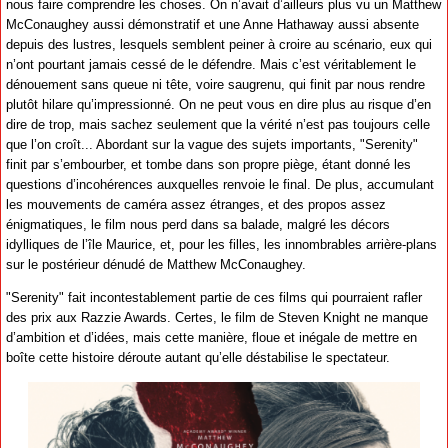
nous faire comprendre les choses. On n’avait d’ailleurs plus vu un Matthew
McConaughey aussi démonstratif et une Anne Hathaway aussi absente
depuis des lustres, lesquels semblent peiner à croire au scénario, eux qui
n’ont pourtant jamais cessé de le défendre. Mais c’est véritablement le
dénouement sans queue ni tête, voire saugrenu, qui finit par nous rendre
plutôt hilare qu’impressionné. On ne peut vous en dire plus au risque d’en
dire de trop, mais sachez seulement que la vérité n’est pas toujours celle
que l’on croît... Abordant sur la vague des sujets importants, "Serenity"
finit par s’embourber, et tombe dans son propre piège, étant donné les
questions d’incohérences auxquelles renvoie le final. De plus, accumulant
les mouvements de caméra assez étranges, et des propos assez
énigmatiques, le film nous perd dans sa balade, malgré les décors
idylliques de l’île Maurice, et, pour les filles, les innombrables arrière-plans
sur le postérieur dénudé de Matthew McConaughey.
"Serenity" fait incontestablement partie de ces films qui pourraient rafler
des prix aux Razzie Awards. Certes, le film de Steven Knight ne manque
d’ambition et d’idées, mais cette manière, floue et inégale de mettre en
boîte cette histoire déroute autant qu’elle déstabilise le spectateur.