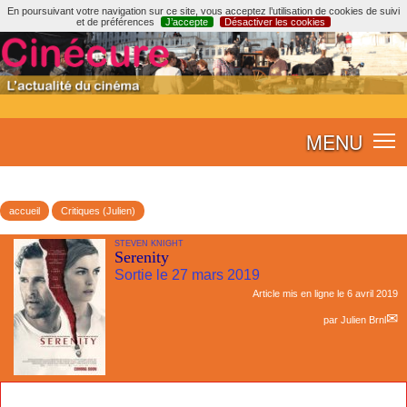
En poursuivant votre navigation sur ce site, vous acceptez l’utilisation de cookies de suivi
et de préférences
J’accepte
Désactiver les cookies
MENU
accueil
Critiques (Julien)
STEVEN KNIGHT
Serenity
Sortie le 27 mars 2019
Article mis en ligne le
6 avril 2019
par
Julien Brnl