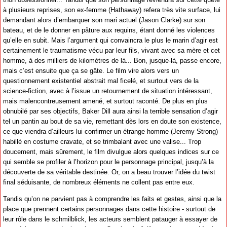
à plusieurs reprises, son ex-femme (Hathaway) refera très vite surface, lui
demandant alors d’embarquer son mari actuel (Jason Clarke) sur son
bateau, et de le donner en pâture aux requins, étant donné les violences
qu’elle en subit. Mais l’argument qui convaincra le plus le marin d’agir est
certainement le traumatisme vécu par leur fils, vivant avec sa mère et cet
homme, à des milliers de kilomètres de là... Bon, jusque-là, passe encore,
mais c’est ensuite que ça se gâte. Le film vire alors vers un
questionnement existentiel abstrait mal ficelé, et surtout vers de la
science-fiction, avec à l’issue un retournement de situation intéressant,
mais malencontreusement amené, et surtout raconté. De plus en plus
obnubilé par ses objectifs, Baker Dill aura ainsi la terrible sensation d’agir
tel un pantin au bout de sa vie, remettant dès lors en doute son existence,
ce que viendra d’ailleurs lui confirmer un étrange homme (Jeremy Strong)
habillé en costume cravate, et se trimbalant avec une valise... Trop
doucement, mais sûrement, le film divulgue alors quelques indices sur ce
qui semble se profiler à l’horizon pour le personnage principal, jusqu’à la
découverte de sa véritable destinée. Or, on a beau trouver l’idée du twist
final séduisante, de nombreux éléments ne collent pas entre eux.
Tandis qu’on ne parvient pas à comprendre les faits et gestes, ainsi que la
place que prennent certains personnages dans cette histoire - surtout de
leur rôle dans le schmilblick, les acteurs semblent patauger à essayer de