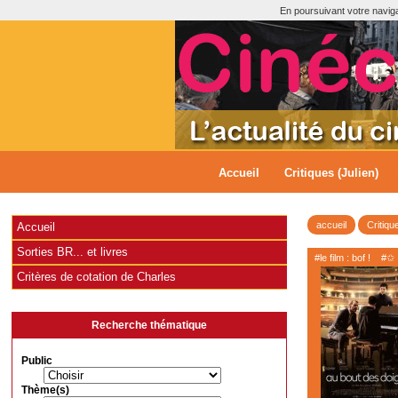
En poursuivant votre navigat
Accueil
Critiques (Julien)
accueil
Critiqu
Accueil
Sorties BR... et livres
#le film : bof !
#✩
Critères de cotation de Charles
Recherche thématique
Public
Thème(s)