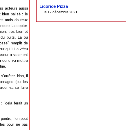
Licorice Pizza
Ses acteurs aussi
le 12 décembre 2021
 bien balisé : le
des amis douteux
ncore l’accepter.
ien, très bien et
 du puits. Là où
osse" remplit de
eur qui lui a vécu
esseur a vraiment
ur donc va mettre
hie.
’arrêter. Non, il
sonnages (ou les
rder va se faire
: "cela ferait un
perdre, l’on peut
ôles pour ne pas