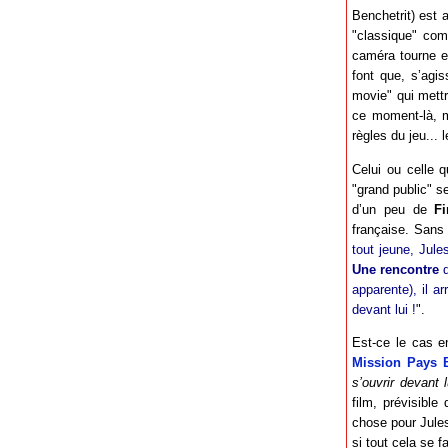
Benchetrit) est 
"classique" com
caméra tourne et
font que, s’agis
movie" qui mettr
ce moment-là, m
règles du jeu... 
Celui ou celle 
"grand public" s
d’un peu de
Fi
française. Sans 
tout jeune, Jules
Une rencontre
d
apparente), il a
devant lui !
".
Est-ce le cas en
Mission Pays 
s’ouvrir devant l
film, prévisible
chose pour Jules
si tout cela se f