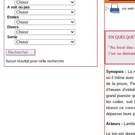
A voir ou pas
sur web 
Etoiles
Divers
Sortie
EN QUELQUES
"Au bout des d
l’on se demand
Aucun résultat pour cette recherche
Synopsis :
La m
où il traîne ave
de la prison, Pi
d’heures d’intér
grand pianiste q
les codes, suit
réussir ce conco
dépasser leurs 
Acteurs :
Lamber
Le ton est donné