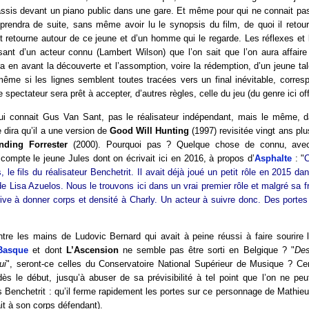
assis devant un piano public dans une gare. Et même pour qui ne connait pa
prendra de suite, sans même avoir lu le synopsis du film, de quoi il retour
 retourne autour de ce jeune et d’un homme qui le regarde. Les réflexes et 
sant d’un acteur connu (Lambert Wilson) que l’on sait que l’on aura affair
a en avant la découverte et l’assomption, voire la rédemption, d’un jeune t
ême si les lignes semblent toutes tracées vers un final inévitable, corres
le spectateur sera prêt à accepter, d’autres règles, celle du jeu (du genre ici off
qui connait Gus Van Sant, pas le réalisateur indépendant, mais le même, 
e dira qu’il a une version de
Good Will Hunting
(1997) revisitée vingt ans plu
nding Forrester
(2000). Pourquoi pas ? Quelque chose de connu, avec
compte le jeune Jules dont on écrivait ici en 2016, à propos d’
Asphalte
: "
C
, le fils du réalisateur Benchetrit. Il avait déjà joué un petit rôle en 2015 d
e Lisa Azuelos. Nous le trouvons ici dans un vrai premier rôle et malgré sa fr
rrive à donner corps et densité à Charly. Un acteur à suivre donc. Des portes
tre les mains de Ludovic Bernard qui avait à peine réussi à faire sourire 
Basque
et dont
L’Ascension
ne semble pas être sorti en Belgique ? "
Des
ui
", seront-ce celles du Conservatoire National Supérieur de Musique ? Cer
 dès le début, jusqu’à abuser de sa prévisibilité à tel point que l’on ne pe
 Benchetrit : qu’il ferme rapidement les portes sur ce personnage de Mathi
ait à son corps défendant).