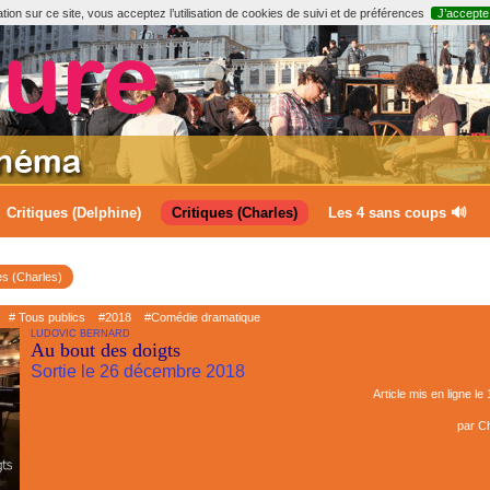
ion sur ce site, vous acceptez l’utilisation de cookies de suivi et de préférences
J’accepte
Critiques (Delphine)
Critiques (Charles)
Les 4 sans coups 🔊
es (Charles)
# Tous publics
#2018
#Comédie dramatique
LUDOVIC BERNARD
Au bout des doigts
Sortie le 26 décembre 2018
Article mis en ligne le
par
Ch