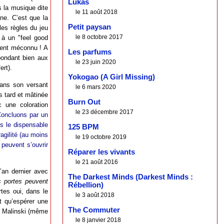
Lukas
s la musique dite
le 11 août 2018
ne. C’est que la
Petit paysan
les règles du jeu
le 8 octobre 2017
e à un "feel good
alent méconnu ! A
Les parfums
pondant bien aux
le 23 juin 2020
ert).
Yokogao (A Girl Missing)
dans son versant
le 6 mars 2020
s tard et mâtinée
Burn Out
 une coloration
le 23 décembre 2017
oncluons par un
ans le dispensable
125 BPM
agilité (au moins
le 19 octobre 2019
 peuvent s’ouvrir
Réparer les vivants
le 21 août 2016
l’an dernier avec
The Darkest Minds (Darkest Minds :
 portes peuvent
Rébellion)
tes oui, dans le
le 3 août 2018
ut qu’espérer une
The Commuter
eu Malinski (même
le 8 janvier 2018