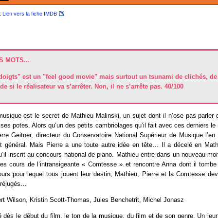
:
Lien vers la fiche IMDB
 MOTS...
oigts" est un "feel good movie" mais surtout un tsunami de clichés, de 
e si le réalisateur va s’arrêter. Non, il ne s’arrête pas. 40/100
usique est le secret de Mathieu Malinski, un sujet dont il n’ose pas parler
c ses potes. Alors qu’un des petits cambriolages qu’il fait avec ces derniers l
erre Geitner, directeur du Conservatoire National Supérieur de Musique l’e
êt général. Mais Pierre a une toute autre idée en tête… Il a décelé en Math
u’il inscrit au concours national de piano. Mathieu entre dans un nouveau mon
 les cours de l’intransigeante « Comtesse » et rencontre Anna dont il tomb
urs pour lequel tous jouent leur destin, Mathieu, Pierre et la Comtesse de
préjugés…
t Wilson, Kristin Scott-Thomas, Jules Benchetrit, Michel Jonasz
 dès le début du film, le ton de la musique, du film et de son genre. Un j