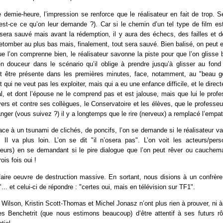
 demie-heure, l’impression se renforce que le réalisateur en fait de trop. 
est-ce ce qu’on leur demande ?). Car si le chemin d’un tel type de film est
era sauvé mais avant la rédemption, il y aura des échecs, des failles et 
retomber au plus bas mais, finalement, tout sera sauvé. Bien balisé, on peut e
ue l’on comprenne bien, le réalisateur savonne la piste pour que l’on glisse b
en douceur dans le scénario qu’il oblige à prendre jusqu’à glisser au fond
it être présente dans les premières minutes, face, notamment, au "beau g
 qui ne veut pas les exploiter, mais qui a eu une enfance difficile, et le direct
l, et dont l’épouse ne le comprend pas et est jalouse, mais que lui le prof
ers et contre ses collègues, le Conservatoire et les élèves, que le professe
anger (vous suivez ?) il y a longtemps que le rire (nerveux) a remplacé l’empat
face à un tsunami de clichés, de poncifs, l’on se demande si le réalisateur va s
. Il va plus loin. L’on se dit "il n’osera pas". L’on voit les acteurs/per
eurs) en se demandant si le pire dialogue que l’on peut rêver ou cauchema
ois fois oui !
aire oeuvre de destruction massive. En sortant, nous disions à un confrère 
... et celui-ci de répondre : "certes oui, mais en télévision sur TF1".
 Wilson, Kristin Scott-Thomas et Michel Jonasz n’ont plus rien à prouver, ni à 
les Benchetrit (que nous estimons beaucoup) d’être attentif à ses futurs r