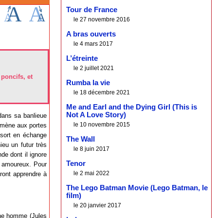
Tour de France
le 27 novembre 2016
A bras ouverts
le 4 mars 2017
L’étreinte
le 2 juillet 2021
poncifs, et
Rumba la vie
le 18 décembre 2021
Me and Earl and the Dying Girl (This is
Not A Love Story)
 dans sa banlieue
le 10 novembre 2015
e mène aux portes
n sort en échange
The Wall
ieu un futur très
le 8 juin 2017
de dont il ignore
Tenor
e amoureux. Pour
le 2 mai 2022
vront apprendre à
The Lego Batman Movie (Lego Batman, le
film)
le 20 janvier 2017
eune homme (Jules