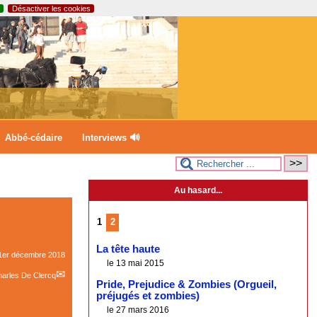
Désactiver les cookies
Abbé-cédaire
Interviews 🔊
Au hasard...
1
2
La tête haute
1er décembre 2018
le 13 mai 2015
arles De Clercq
Pride, Prejudice & Zombies (Orgueil,
préjugés et zombies)
le 27 mars 2016