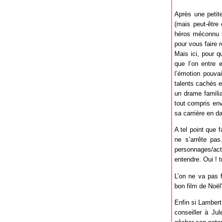
Après une petite
(mais peut-être 
héros méconnu s
pour vous faire 
Mais ici, pour q
que l’on entre 
l’émotion pouva
talents cachés et
un drame familia
tout compris env
sa carrière en d
A tel point que 
ne s’arrête pas
personnages/act
entendre. Oui ! tr
L’on ne va pas f
bon film de Noël"
Enfin si Lambert
conseiller à Ju