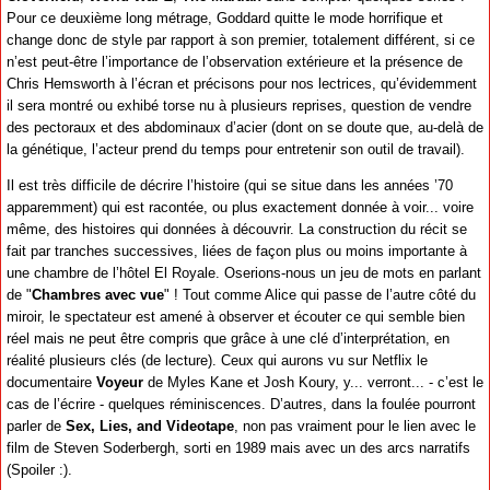
Pour ce deuxième long métrage, Goddard quitte le mode horrifique et
change donc de style par rapport à son premier, totalement différent, si ce
n’est peut-être l’importance de l’observation extérieure et la présence de
Chris Hemsworth à l’écran et précisons pour nos lectrices, qu’évidemment
il sera montré ou exhibé torse nu à plusieurs reprises, question de vendre
des pectoraux et des abdominaux d’acier (dont on se doute que, au-delà de
la génétique, l’acteur prend du temps pour entretenir son outil de travail).
Il est très difficile de décrire l’histoire (qui se situe dans les années ’70
apparemment) qui est racontée, ou plus exactement donnée à voir... voire
même, des histoires qui données à découvrir. La construction du récit se
fait par tranches successives, liées de façon plus ou moins importante à
une chambre de l’hôtel El Royale. Oserions-nous un jeu de mots en parlant
de "
Chambres avec vue
" ! Tout comme Alice qui passe de l’autre côté du
miroir, le spectateur est amené à observer et écouter ce qui semble bien
réel mais ne peut être compris que grâce à une clé d’interprétation, en
réalité plusieurs clés (de lecture). Ceux qui aurons vu sur Netflix le
documentaire
Voyeur
de Myles Kane et Josh Koury, y... verront... - c’est le
cas de l’écrire - quelques réminiscences. D’autres, dans la foulée pourront
parler de
Sex, Lies, and Videotape
, non pas vraiment pour le lien avec le
film de Steven Soderbergh, sorti en 1989 mais avec un des arcs narratifs
(Spoiler :
).