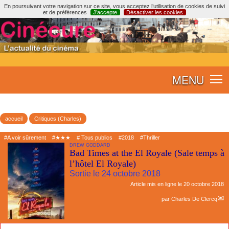
En poursuivant votre navigation sur ce site, vous acceptez l’utilisation de cookies de suivi
et de préférences
J’accepte
Désactiver les cookies
MENU
accueil
Critiques (Charles)
#A voir sûrement
#★★★
# Tous publics
#2018
#Thriller
DREW GODDARD
Bad Times at the El Royale (Sale temps à
l’hôtel El Royale)
Sortie le 24 octobre 2018
Article mis en ligne le
20 octobre 2018
par
Charles De Clercq