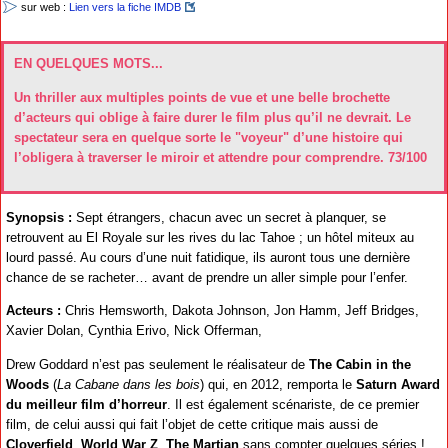
sur web :
Lien vers la fiche IMDB
EN QUELQUES MOTS...
Un thriller aux multiples points de vue et une belle brochette
d’acteurs qui oblige à faire durer le film plus qu’il ne devrait. Le
spectateur sera en quelque sorte le "voyeur" d’une histoire qui
l’obligera à traverser le miroir et attendre pour comprendre. 73/100
Synopsis :
Sept étrangers, chacun avec un secret à planquer, se
retrouvent au El Royale sur les rives du lac Tahoe ; un hôtel miteux au
lourd passé. Au cours d’une nuit fatidique, ils auront tous une dernière
chance de se racheter… avant de prendre un aller simple pour l’enfer.
Acteurs :
Chris Hemsworth, Dakota Johnson, Jon Hamm, Jeff Bridges,
Xavier Dolan, Cynthia Erivo, Nick Offerman,
Drew Goddard n’est pas seulement le réalisateur de
The Cabin in the
Woods
(
La Cabane dans les bois
) qui, en 2012, remporta le
Saturn Award
du meilleur film d’horreur
. Il est également scénariste, de ce premier
film, de celui aussi qui fait l’objet de cette critique mais aussi de
Cloverfield
,
World War Z
,
The Martian
sans compter quelques séries !