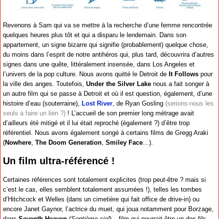
Revenons à Sam qui va se mettre à la recherche d’une femme rencontrée
quelques heures plus tôt et qui a disparu le lendemain. Dans son
appartement, un signe bizarre qui signifie (probablement) quelque chose,
du moins dans l’esprit de notre antihéros qui, plus tard, découvrira d’autres
signes dans une quête, littéralement insensée, dans Los Angeles et
l’univers de la pop culture. Nous avons quitté le Detroit de
It Follows
pour
la ville des anges. Toutefois,
Under the Silver Lake
nous a fait songer à
un autre film qui se passe à Detroit et où il est question, également, d’une
histoire d’eau (souterraine),
Lost River
, de Ryan Gosling
(serions-nous les
seuls à faire un lien ?)
! L’accueil de son premier long métrage avait
d’ailleurs été mitigé et il lui était reproché (également ?) d’être trop
référentiel. Nous avons également songé à certains films de Gregg Araki
(
Nowhere
,
The Doom Generation
,
Smiley Face
…).
Un film ultra-référencé !
Certaines références sont totalement explicites (trop peut-être ? mais si
c’est le cas, elles semblent totalement assumées !), telles les tombes
d’Hitchcock et Welles (dans un cimetière qui fait office de drive-in) ou
encore Janet Gaynor, l’actrice du muet, qui joua notamment pour Borzage,
dans
Seventh Heaven
(
Septième ciel
) – film qui pourrait être un des fils