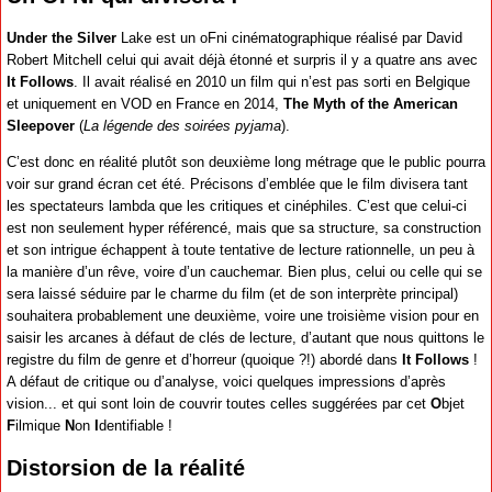
Under the Silver
Lake est un oFni cinématographique réalisé par David
Robert Mitchell celui qui avait déjà étonné et surpris il y a quatre ans avec
It Follows
. Il avait réalisé en 2010 un film qui n’est pas sorti en Belgique
et uniquement en VOD en France en 2014,
The Myth of the American
Sleepover
(
La légende des soirées pyjama
).
C’est donc en réalité plutôt son deuxième long métrage que le public pourra
voir sur grand écran cet été. Précisons d’emblée que le film divisera tant
les spectateurs lambda que les critiques et cinéphiles. C’est que celui-ci
est non seulement hyper référencé, mais que sa structure, sa construction
et son intrigue échappent à toute tentative de lecture rationnelle, un peu à
la manière d’un rêve, voire d’un cauchemar. Bien plus, celui ou celle qui se
sera laissé séduire par le charme du film (et de son interprète principal)
souhaitera probablement une deuxième, voire une troisième vision pour en
saisir les arcanes à défaut de clés de lecture, d’autant que nous quittons le
registre du film de genre et d’horreur (quoique ?!) abordé dans
It Follows
!
A défaut de critique ou d’analyse, voici quelques impressions d’après
vision... et qui sont loin de couvrir toutes celles suggérées par cet
O
bjet
F
ilmique
N
on
I
dentifiable !
Distorsion de la réalité