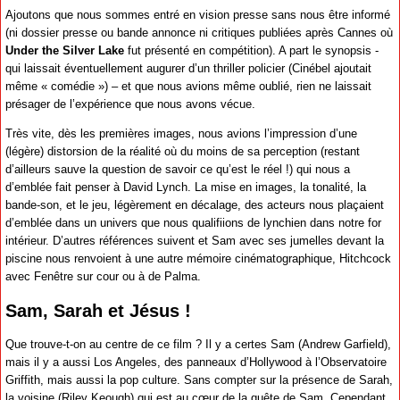
Ajoutons que nous sommes entré en vision presse sans nous être informé
(ni dossier presse ou bande annonce ni critiques publiées après Cannes où
Under the Silver Lake
fut présenté en compétition). A part le synopsis -
qui laissait éventuellement augurer d’un thriller policier (Cinébel ajoutait
même « comédie ») – et que nous avions même oublié, rien ne laissait
présager de l’expérience que nous avons vécue.
Très vite, dès les premières images, nous avions l’impression d’une
(légère) distorsion de la réalité où du moins de sa perception (restant
d’ailleurs sauve la question de savoir ce qu’est le réel !) qui nous a
d’emblée fait penser à David Lynch. La mise en images, la tonalité, la
bande-son, et le jeu, légèrement en décalage, des acteurs nous plaçaient
d’emblée dans un univers que nous qualifiions de lynchien dans notre for
intérieur. D’autres références suivent et Sam avec ses jumelles devant la
piscine nous renvoient à une autre mémoire cinématographique, Hitchcock
avec Fenêtre sur cour ou à de Palma.
Sam, Sarah et Jésus !
Que trouve-t-on au centre de ce film ? Il y a certes Sam (Andrew Garfield),
mais il y a aussi Los Angeles, des panneaux d’Hollywood à l’Observatoire
Griffith, mais aussi la pop culture. Sans compter sur la présence de Sarah,
la voisine (Riley Keough) qui est au cœur de la quête de Sam. Cependant,