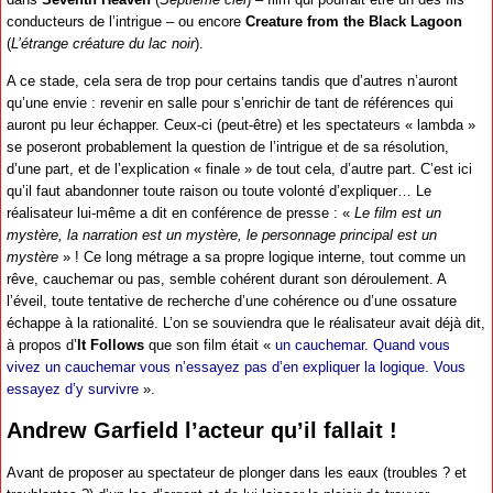
conducteurs de l’intrigue – ou encore
Creature from the Black Lagoon
(
L’étrange créature du lac noir
).
A ce stade, cela sera de trop pour certains tandis que d’autres n’auront
qu’une envie : revenir en salle pour s’enrichir de tant de références qui
auront pu leur échapper. Ceux-ci (peut-être) et les spectateurs « lambda »
se poseront probablement la question de l’intrigue et de sa résolution,
d’une part, et de l’explication « finale » de tout cela, d’autre part. C’est ici
qu’il faut abandonner toute raison ou toute volonté d’expliquer… Le
réalisateur lui-même a dit en conférence de presse : «
Le film est un
mystère, la narration est un mystère, le personnage principal est un
mystère
» ! Ce long métrage a sa propre logique interne, tout comme un
rêve, cauchemar ou pas, semble cohérent durant son déroulement. A
l’éveil, toute tentative de recherche d’une cohérence ou d’une ossature
échappe à la rationalité. L’on se souviendra que le réalisateur avait déjà dit,
à propos d’
It Follows
que son film était «
un cauchemar. Quand vous
vivez un cauchemar vous n’essayez pas d’en expliquer la logique. Vous
essayez d’y survivre
».
Andrew Garfield l’acteur qu’il fallait !
Avant de proposer au spectateur de plonger dans les eaux (troubles ? et