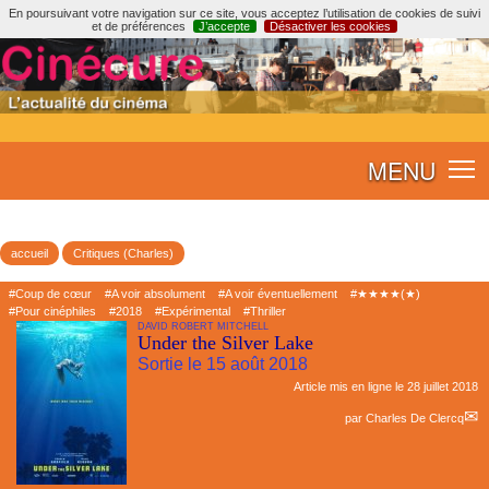
En poursuivant votre navigation sur ce site, vous acceptez l’utilisation de cookies de suivi
et de préférences
J’accepte
Désactiver les cookies
MENU
accueil
Critiques (Charles)
#Coup de cœur
#A voir absolument
#A voir éventuellement
#★★★★(★)
#Pour cinéphiles
#2018
#Expérimental
#Thriller
DAVID ROBERT MITCHELL
Under the Silver Lake
Sortie le 15 août 2018
Article mis en ligne le
28 juillet 2018
par
Charles De Clercq