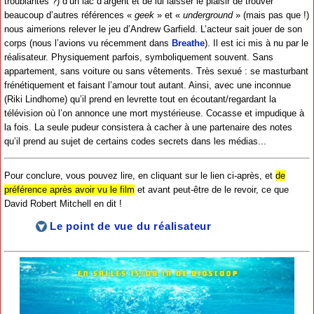
troublantes ?) d’un lac d’argent et de lui laisser le plaisir de trouver
beaucoup d’autres références «
geek
» et «
underground
» (mais pas que !)
nous aimerions relever le jeu d’Andrew Garfield. L’acteur sait jouer de son
corps (nous l’avions vu récemment dans
Breathe
). Il est ici mis à nu par le
réalisateur. Physiquement parfois, symboliquement souvent. Sans
appartement, sans voiture ou sans vêtements. Très sexué : se masturbant
frénétiquement et faisant l’amour tout autant. Ainsi, avec une inconnue
(Riki Lindhome) qu’il prend en levrette tout en écoutant/regardant la
télévision où l’on annonce une mort mystérieuse. Cocasse et impudique à
la fois. La seule pudeur consistera à cacher à une partenaire des notes
qu’il prend au sujet de certains codes secrets dans les médias...
Pour conclure, vous pouvez lire, en cliquant sur le lien ci-après, et
de
préférence après avoir vu le film
et avant peut-être de le revoir, ce que
David Robert Mitchell en dit !
Le point de vue du réalisateur