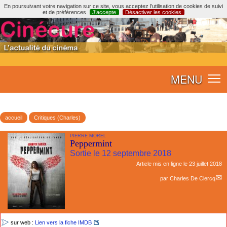
En poursuivant votre navigation sur ce site, vous acceptez l’utilisation de cookies de suivi
et de préférences
J’accepte
Désactiver les cookies
MENU
accueil
Critiques (Charles)
PIERRE MOREL
Peppermint
Sortie le 12 septembre 2018
Article mis en ligne le
23 juillet 2018
par
Charles De Clercq
sur web :
Lien vers la fiche IMDB