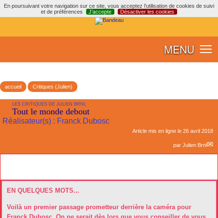
En poursuivant votre navigation sur ce site, vous acceptez l’utilisation de cookies de suivi
et de préférences
J’accepte
Désactiver les cookies
MENU
accueil
Critiques (Julien)
LES CRITIQUES DE JULIEN BRNL
Tout le monde debout
Réalisateur(s) : Franck Dubosc
Article mis en ligne le
26 avril 2018
par
Julien Brnl
EN QUELQUES MOTS...
Voilà un premier passage prometteur derrière la caméra pour
Franck Dubosc. On ne serait dès lors que vous conseiller de vous