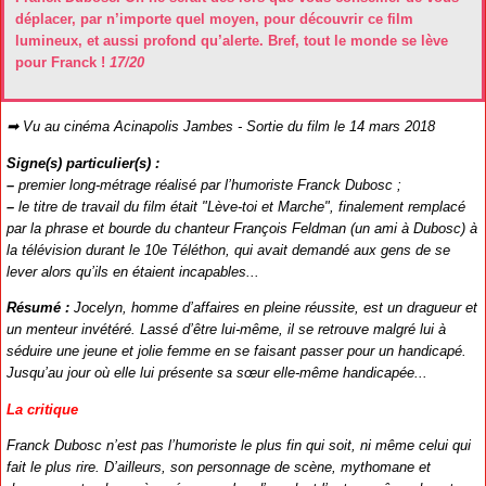
déplacer, par n’importe quel moyen, pour découvrir ce film
lumineux, et aussi profond qu’alerte. Bref, tout le monde se lève
pour Franck !
17/20
➡ Vu au cinéma Acinapolis Jambes - Sortie du film le 14 mars 2018
Signe(s) particulier(s) :
–
premier long-métrage réalisé par l’humoriste Franck Dubosc ;
–
le titre de travail du film était "Lève-toi et Marche", finalement remplacé
par la phrase et bourde du chanteur François Feldman (un ami à Dubosc) à
la télévision durant le 10e Téléthon, qui avait demandé aux gens de se
lever alors qu’ils en étaient incapables...
Résumé :
Jocelyn, homme d’affaires en pleine réussite, est un dragueur et
un menteur invétéré. Lassé d’être lui-même, il se retrouve malgré lui à
séduire une jeune et jolie femme en se faisant passer pour un handicapé.
Jusqu’au jour où elle lui présente sa sœur elle-même handicapée...
La critique
Franck Dubosc n’est pas l’humoriste le plus fin qui soit, ni même celui qui
fait le plus rire. D’ailleurs, son personnage de scène, mythomane et