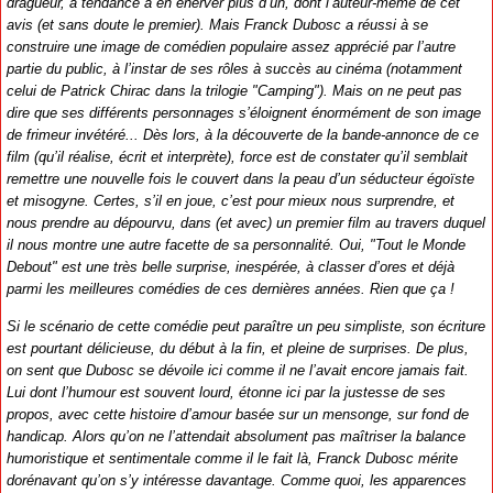
dragueur, a tendance à en énerver plus d’un, dont l’auteur-même de cet
avis (et sans doute le premier). Mais Franck Dubosc a réussi à se
construire une image de comédien populaire assez apprécié par l’autre
partie du public, à l’instar de ses rôles à succès au cinéma (notamment
celui de Patrick Chirac dans la trilogie "Camping"). Mais on ne peut pas
dire que ses différents personnages s’éloignent énormément de son image
de frimeur invétéré... Dès lors, à la découverte de la bande-annonce de ce
film (qu’il réalise, écrit et interprète), force est de constater qu’il semblait
remettre une nouvelle fois le couvert dans la peau d’un séducteur égoïste
et misogyne. Certes, s’il en joue, c’est pour mieux nous surprendre, et
nous prendre au dépourvu, dans (et avec) un premier film au travers duquel
il nous montre une autre facette de sa personnalité. Oui, "Tout le Monde
Debout" est une très belle surprise, inespérée, à classer d’ores et déjà
parmi les meilleures comédies de ces dernières années. Rien que ça !
Si le scénario de cette comédie peut paraître un peu simpliste, son écriture
est pourtant délicieuse, du début à la fin, et pleine de surprises. De plus,
on sent que Dubosc se dévoile ici comme il ne l’avait encore jamais fait.
Lui dont l’humour est souvent lourd, étonne ici par la justesse de ses
propos, avec cette histoire d’amour basée sur un mensonge, sur fond de
handicap. Alors qu’on ne l’attendait absolument pas maîtriser la balance
humoristique et sentimentale comme il le fait là, Franck Dubosc mérite
dorénavant qu’on s’y intéresse davantage. Comme quoi, les apparences