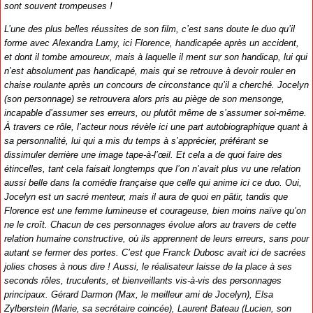
sont souvent trompeuses !
L’une des plus belles réussites de son film, c’est sans doute le duo qu’il
forme avec Alexandra Lamy, ici Florence, handicapée après un accident,
et dont il tombe amoureux, mais à laquelle il ment sur son handicap, lui qui
n’est absolument pas handicapé, mais qui se retrouve à devoir rouler en
chaise roulante après un concours de circonstance qu’il a cherché. Jocelyn
(son personnage) se retrouvera alors pris au piège de son mensonge,
incapable d’assumer ses erreurs, ou plutôt même de s’assumer soi-même.
À travers ce rôle, l’acteur nous révèle ici une part autobiographique quant à
sa personnalité, lui qui a mis du temps à s’apprécier, préférant se
dissimuler derrière une image tape-à-l’œil. Et cela a de quoi faire des
étincelles, tant cela faisait longtemps que l’on n’avait plus vu une relation
aussi belle dans la comédie française que celle qui anime ici ce duo. Oui,
Jocelyn est un sacré menteur, mais il aura de quoi en pâtir, tandis que
Florence est une femme lumineuse et courageuse, bien moins naïve qu’on
ne le croît. Chacun de ces personnages évolue alors au travers de cette
relation humaine constructive, où ils apprennent de leurs erreurs, sans pour
autant se fermer des portes. C’est que Franck Dubosc avait ici de sacrées
jolies choses à nous dire ! Aussi, le réalisateur laisse de la place à ses
seconds rôles, truculents, et bienveillants vis-à-vis des personnages
principaux. Gérard Darmon (Max, le meilleur ami de Jocelyn), Elsa
Zylberstein (Marie, sa secrétaire coincée), Laurent Bateau (Lucien, son