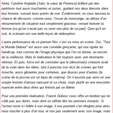
frère), Caroline Anglade (Julie, la sœur de Florence) brillent par des
partitions tout aussi touchantes et justes, guidant nos deux blessés dans
leur histoire, suivant leurs points de vue. Évidemment, on vous laissera la
chance de découvrir, comme nous, l’issue du mensonge, au détour d’un
retournement de situation tout simplement gracieux, venant honorer la
femme (ce qu’on n’avait pas vu venir non plus de sa part). Quoi qu’il en
soit, le scénario est une belle leçon de rédemption.
L’autre performance de ce premier film, c’est sa mise en scène. Oui, "Tout
le Monde Debout" est aussi une comédie grinçante, qui ose rigoler du
handicap, tout comme de l’image physique que l’on se donne, ou encore
de la vieillesse. Mais le réalisateur le fait toujours avec une étonnante
retenue. Et puis, force est de constater que le (désormais) cinéaste avait
de la suite dans les idées, tant il ponctue son récit de scènes qui font
mouche, aussi gênantes pour certaines, que douces pour d’autres (la
scène de la piscine est un bijou de cinéma). On n’assiste pas ainsi en une
simple histoire d’amour naissant et sa chute, mais plutôt en une rencontre
nuancée entre deux êtres qui finiront par se libérer.
Pour une première réalisation, Franck Dubosc nous offre un bonbon qui ne
colle pas aux dents, mais dont on raffole dès les premiers instants. Si
l’acteur reste ici fidèle à son image, il ose pourtant s’en éloigner pour alors
nous toucher à plus d’un tour, et non pas seulement avec son image, mais