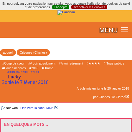
En poursuivant votre navigation sur ce site, vous acceptez l’utilisation de cookies de suivi
et de préférences
J’accepte
Désactiver les cookies
MENU
accueil
Critiques (Charles)
#Coup de cœur
#A voir absolument
#A voir sûrement
#★★★★
# Tous publics
#Pour cinéphiles
#2018
#Drame
JOHN CARROLL LYNCH
Lucky
Sortie le 7 février 2018
Article mis en ligne le
20 janvier 2018
par
Charles De Clercq
sur web :
Lien vers la fiche IMDB
EN QUELQUES MOTS...