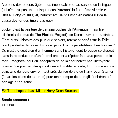
Ajoutons des acteurs âgés, tous impeccables et au service de l’intrigue
(qui n’en est pas une, puisque nous "
savons
" la fin, même si celle-ci
laisse Lucky vivant !) et, notamment David Lynch en défenseur de la
cause des tortues (mais pas que).
Lucky, c’est la peinture de certains oubliés de l’Amérique (mais bien
différents de ceux de
The Florida Project
), de Donal Trump et du cinéma.
C’est aussi l’histoire des plus que seniors, rarement portés sur la Toile
(sauf peut-être dans des films du genre
The Expandables
). Une histoire ?
Ou plutôt le quotidien d’un homme sans histoire, dont le passé se dissout
dans la reconduction d’un éternel présent à répéter face aux portes de la
mort ! Magistral pour qui acceptera de se laisser bercer par l’incroyable
poésie d’un premier film qui est une admirable réussite, film tourné en une
quinzaine de jours environ, tout près du lieu de vie de Harry Dean Stanton
(à part les plans de la tortue) pour tenir compte de la fragilité inhérente à
son âge et sa santé.
EXIT et chapeau bas, Mister Harry Dean Stanton !
Bande-annonce :
<15580>