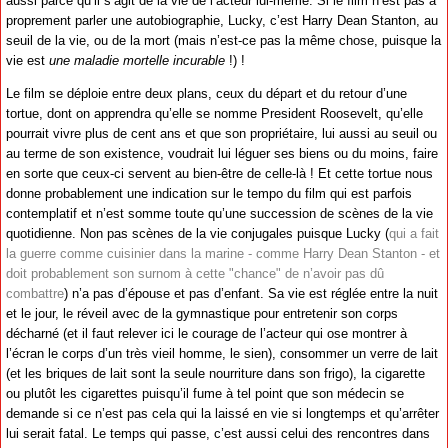
aussi parce qu’il s’agit de la vie de l’acteur lui-même. Si le film n’est pas à
proprement parler une autobiographie, Lucky, c’est Harry Dean Stanton, au
seuil de la vie, ou de la mort (mais n’est-ce pas la même chose, puisque la
vie est
une maladie mortelle incurable
!) !
Le film se déploie entre deux plans, ceux du départ et du retour d’une
tortue, dont on apprendra qu’elle se nomme President Roosevelt, qu’elle
pourrait vivre plus de cent ans et que son propriétaire, lui aussi au seuil ou
au terme de son existence, voudrait lui léguer ses biens ou du moins, faire
en sorte que ceux-ci servent au bien-être de celle-là ! Et cette tortue nous
donne probablement une indication sur le tempo du film qui est parfois
contemplatif et n’est somme toute qu’une succession de scènes de la vie
quotidienne. Non pas scènes de la vie conjugales puisque Lucky (
qui a fait
la guerre comme cuisinier dans la marine - comme Harry Dean Stanton - et
doit probablement son surnom à cette "chance" de n’avoir pas dû
combattre
) n’a pas d’épouse et pas d’enfant. Sa vie est réglée entre la nuit
et le jour, le réveil avec de la gymnastique pour entretenir son corps
décharné (et il faut relever ici le courage de l’acteur qui ose montrer à
l’écran le corps d’un très vieil homme, le sien), consommer un verre de lait
(et les briques de lait sont la seule nourriture dans son frigo), la cigarette
ou plutôt les cigarettes puisqu’il fume à tel point que son médecin se
demande si ce n’est pas cela qui la laissé en vie si longtemps et qu’arrêter
lui serait fatal. Le temps qui passe, c’est aussi celui des rencontres dans