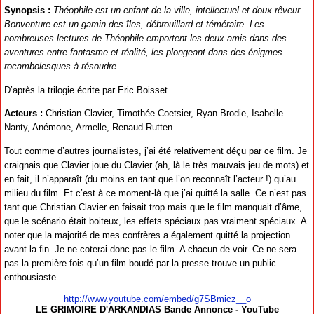
Synopsis :
Théophile est un enfant de la ville, intellectuel et doux rêveur.
Bonventure est un gamin des îles, débrouillard et téméraire. Les
nombreuses lectures de Théophile emportent les deux amis dans des
aventures entre fantasme et réalité, les plongeant dans des énigmes
rocambolesques à résoudre.
D’après la trilogie écrite par Eric Boisset.
Acteurs :
Christian Clavier, Timothée Coetsier, Ryan Brodie, Isabelle
Nanty, Anémone, Armelle, Renaud Rutten
Tout comme d’autres journalistes, j’ai été relativement déçu par ce film. Je
craignais que Clavier joue du Clavier (ah, là le très mauvais jeu de mots) et
en fait, il n’apparaît (du moins en tant que l’on reconnaît l’acteur !) qu’au
milieu du film. Et c’est à ce moment-là que j’ai quitté la salle. Ce n’est pas
tant que Christian Clavier en faisait trop mais que le film manquait d’âme,
que le scénario était boiteux, les effets spéciaux pas vraiment spéciaux. A
noter que la majorité de mes confrères a également quitté la projection
avant la fin. Je ne coterai donc pas le film. A chacun de voir. Ce ne sera
pas la première fois qu’un film boudé par la presse trouve un public
enthousiaste.
http://www.youtube.com/embed/g7SBmicz__o
LE GRIMOIRE D'ARKANDIAS Bande Annonce - YouTube