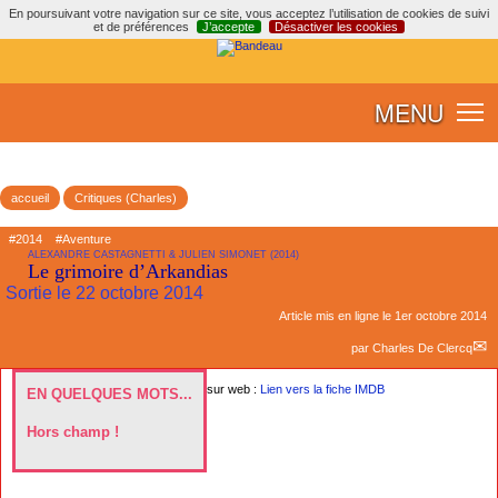
En poursuivant votre navigation sur ce site, vous acceptez l’utilisation de cookies de suivi
et de préférences
J’accepte
Désactiver les cookies
MENU
accueil
Critiques (Charles)
#2014
#Aventure
ALEXANDRE CASTAGNETTI & JULIEN SIMONET (2014)
Le grimoire d’Arkandias
Sortie le 22 octobre 2014
Article mis en ligne le
1er octobre 2014
par
Charles De Clercq
sur web :
Lien vers la fiche IMDB
EN QUELQUES MOTS...
Hors champ !