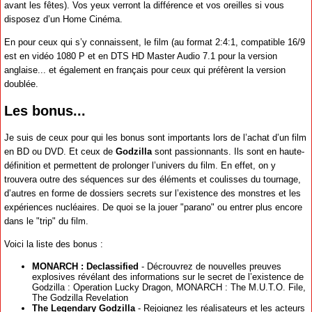
avant les fêtes). Vos yeux verront la différence et vos oreilles si vous
disposez d’un Home Cinéma.
En pour ceux qui s’y connaissent, le film (au format 2:4:1, compatible 16/9
est en vidéo 1080 P et en DTS HD Master Audio 7.1 pour la version
anglaise... et également en français pour ceux qui préfèrent la version
doublée.
Les bonus...
Je suis de ceux pour qui les bonus sont importants lors de l’achat d’un film
en BD ou DVD. Et ceux de
Godzilla
sont passionnants. Ils sont en haute-
définition et permettent de prolonger l’univers du film. En effet, on y
trouvera outre des séquences sur des éléments et coulisses du tournage,
d’autres en forme de dossiers secrets sur l’existence des monstres et les
expériences nucléaires. De quoi se la jouer "parano" ou entrer plus encore
dans le "trip" du film.
Voici la liste des bonus :
MONARCH : Declassified
- Décrouvrez de nouvelles preuves
explosives révélant des informations sur le secret de l’existence de
Godzilla : Operation Lucky Dragon, MONARCH : The M.U.T.O. File,
The Godzilla Revelation
The Legendary Godzilla
- Rejoignez les réalisateurs et les acteurs