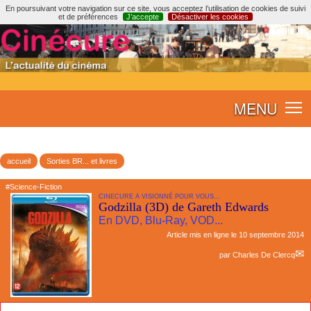
En poursuivant votre navigation sur ce site, vous acceptez l’utilisation de cookies de suivi
et de préférences
J’accepte
Désactiver les cookies
MENU
accueil
Sorties BR... et livres
#Science-Fiction
CINECURE A VISIONNÉ POUR VOUS...
Godzilla (3D) de Gareth Edwards
En DVD, Blu-Ray, VOD...
Article mis en ligne le
10 septembre 2014
par
Charles De Clercq