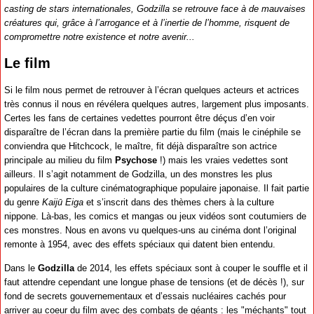
casting de stars internationales, Godzilla se retrouve face à de mauvaises
créatures qui, grâce à l’arrogance et à l’inertie de l’homme, risquent de
compromettre notre existence et notre avenir...
Le film
Si le film nous permet de retrouver à l’écran quelques acteurs et actrices
très connus il nous en révélera quelques autres, largement plus imposants.
Certes les fans de certaines vedettes pourront être déçus d’en voir
disparaître de l’écran dans la première partie du film (mais le cinéphile se
conviendra que Hitchcock, le maître, fit déjà disparaître son actrice
principale au milieu du film
Psychose
!) mais les vraies vedettes sont
ailleurs. Il s’agit notamment de Godzilla, un des monstres les plus
populaires de la culture cinématographique populaire japonaise. Il fait partie
du genre
Kaijū Eiga
et s’inscrit dans des thèmes chers à la culture
nippone. Là-bas, les comics et mangas ou jeux vidéos sont coutumiers de
ces monstres. Nous en avons vu quelques-uns au cinéma dont l’original
remonte à 1954, avec des effets spéciaux qui datent bien entendu.
Dans le
Godzilla
de 2014, les effets spéciaux sont à couper le souffle et il
faut attendre cependant une longue phase de tensions (et de décès !), sur
fond de secrets gouvernementaux et d’essais nucléaires cachés pour
arriver au coeur du film avec des combats de géants : les "méchants" tout