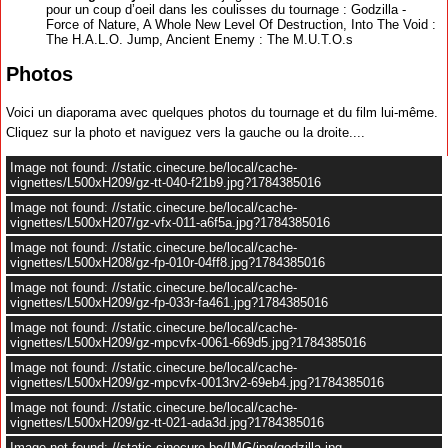
pour un coup d’oeil dans les coulisses du tournage : Godzilla -
Force of Nature, A Whole New Level Of Destruction, Into The Void :
The H.A.L.O. Jump, Ancient Enemy : The M.U.T.O.s
Photos
Voici un diaporama avec quelques photos du tournage et du film lui-même.
Cliquez sur la photo et naviguez vers la gauche ou la droite....
Image not found: //static.cinecure.be/local/cache-
vignettes/L500xH209/gz-tt-040-f21b9.jpg?1784385016
Image not found: //static.cinecure.be/local/cache-
vignettes/L500xH207/gz-vfx-011-a6f5a.jpg?1784385016
Image not found: //static.cinecure.be/local/cache-
vignettes/L500xH208/gz-fp-010r-04ff8.jpg?1784385016
Image not found: //static.cinecure.be/local/cache-
vignettes/L500xH209/gz-fp-033r-fa461.jpg?1784385016
Image not found: //static.cinecure.be/local/cache-
vignettes/L500xH209/gz-mpcvfx-0061-669d5.jpg?1784385016
Image not found: //static.cinecure.be/local/cache-
vignettes/L500xH209/gz-mpcvfx-0013rv2-69eb4.jpg?1784385016
Image not found: //static.cinecure.be/local/cache-
vignettes/L500xH209/gz-tt-021-ada3d.jpg?1784385016
Image not found: //static.cinecure.be/IMG/jpg/godzilla.jpg