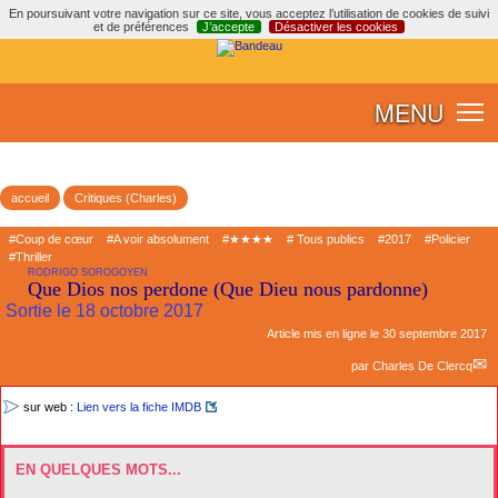
En poursuivant votre navigation sur ce site, vous acceptez l’utilisation de cookies de suivi
et de préférences
J’accepte
Désactiver les cookies
MENU
accueil
Critiques (Charles)
#Coup de cœur
#A voir absolument
#★★★★
# Tous publics
#2017
#Policier
#Thriller
RODRIGO SOROGOYEN
Que Dios nos perdone (Que Dieu nous pardonne)
Sortie le 18 octobre 2017
Article mis en ligne le
30 septembre 2017
par
Charles De Clercq
sur web :
Lien vers la fiche IMDB
EN QUELQUES MOTS...