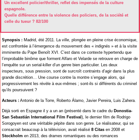
Un excellent policier/thriller, reflet des impensés de la culture
espagnole.
Quelle différence entre la violence des policiers, de la société et
celle du tueur ? 82/100
Synopsis :
Madrid, été 2011. La ville, plongée en pleine crise économique,
est confrontée à l’émergence du mouvement des « indignés » et à la visite
imminente du Pape Benoît XVI. C’est dans ce contexte hypertendu que
l’improbable binôme que forment Alfaro et Velarde se retrouve en charge de
l’enquête sur un serial-killer d’un genre bien particulier. Les deux
inspecteurs, sous pression, sont de surcroît contraints d’agir dans la plus
grande discrétion… Une course contre la montre s’engage alors, qui
progressivement les révèle à eux-mêmes ; sont-ils si différents du criminel
qu’ils poursuivent ?
Acteurs :
Antonio de la Torre, Roberto Álamo, Javier Pereira, Luis Zahera.
Déjà sorti en Espagne il y a un an (présenté dans le cadre du
Donostia-
San Sebastián International Film Festival
), le dernier film de Rodrigo
Sorogoyen est une véritable pépite dans son genre. Le réalisateur, qui se
consacrait beaucoup à la télévision, avait réalisé
8 Citas
en 2008 et
Stockholm
en 2013, des drames romantiques ou des romances