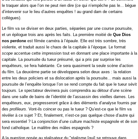
le traquer alors que l’on ne peut rien dire (ce qui n’empêche pas le... bègue
d’intervenir sur le lieu d’autres enquêtes ! au grand dam de certains
collègues).
Le film va se diviser en deux parties, séparées par une course poursuite,
et un épilogue trois ans après les faits. La première moitié de
Que Dios
nos perdone
est filmée caméra à l’épaule. Elle est très sombre, très
violente, et traduit aussi le chaos de la capitale à l’époque. Le format
scope
accentue cette impression tout en donnant une place importante à la
capitale. La poursuite du tueur présumé, qui a pris par surprise les
enquêteurs, se fera haletante. Ce sera quasiment la seule scène d’action
du film. La deuxième partie se développera selon deux axes : la relation
entre les deux policiers et sa dislocation après la poursuite... mais aussi la
poursuite de l’enquête lorsque l’on se rend compte du fait que le tueur sévit
toujours. Le spectateur devinera puis comprendra au détour d’une scène
dans une salle de bains de l’identité de l’assassin des vieilles dames. Les
enquêteurs, eux, progresseront grâce à des éléments d’analyse fournis par
des
profileurs
. Vont-ils coincer ou pas le tueur ? Qu’est-ce que le film va
révéler à ce sujet ? Et, finalement, n’est-ce pas quelque chose d’autre qui
sera essentiel ? La conjonction d’une culture machiste espagnole et de son
fond catholique. Le malêtre des mâles espagnols ?
A la question posée au réalisateur du "réalisme [qui] se retrouve dans