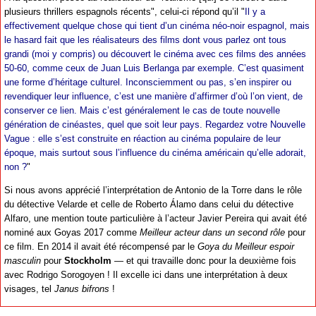
plusieurs thrillers espagnols récents", celui-ci répond qu’il "
Il y a
effectivement quelque chose qui tient d’un cinéma néo-noir espagnol, mais
le hasard fait que les réalisateurs des films dont vous parlez ont tous
grandi (moi y compris) ou découvert le cinéma avec ces films des années
50-60, comme ceux de Juan Luis Berlanga par exemple. C’est quasiment
une forme d’héritage culturel. Inconsciemment ou pas, s’en inspirer ou
revendiquer leur influence, c’est une manière d’affirmer d’où l’on vient, de
conserver ce lien. Mais c’est généralement le cas de toute nouvelle
génération de cinéastes, quel que soit leur pays. Regardez votre Nouvelle
Vague : elle s’est construite en réaction au cinéma populaire de leur
époque, mais surtout sous l’influence du cinéma américain qu’elle adorait,
non ?
"
Si nous avons apprécié l’interprétation de Antonio de la Torre dans le rôle
du détective Velarde et celle de Roberto Álamo dans celui du détective
Alfaro, une mention toute particulière à l’acteur Javier Pereira qui avait été
nominé aux Goyas 2017 comme
Meilleur acteur dans un second rôle
pour
ce film. En 2014 il avait été récompensé par le
Goya du Meilleur espoir
masculin
pour
Stockholm
— et qui travaille donc pour la deuxième fois
avec Rodrigo Sorogoyen ! Il excelle ici dans une interprétation à deux
visages, tel
Janus bifrons
!