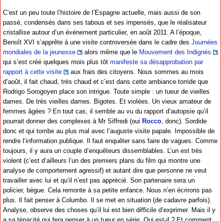
C’est un peu toute l’histoire de l’Espagne actuelle, mais aussi de son
passé, condensés dans ses tabous et ses impensés, que le réalisateur
cristallise autour d’un événement particulier, en août 2011. A l’époque,
Benoît XVI s’apprête à une visite controversée dans le cadre des
Journées
mondiales de la jeunesse
alors même que le
Mouvement des Indignés
qui s’est créé quelques mois plus tôt
manifeste sa désapprobation par
rapport à cette visite
aux frais des citoyens. Nous sommes au mois
d’août, il fait chaud, très chaud et c’est dans cette ambiance torride que
Rodrigo Sorogoyen place son intrigue. Toute simple : un tueur de vieilles
dames. De très vieilles dames. Bigotes. Et violées. Un vieux amateur de
femmes âgées ? En tout cas, il semble au vu du rapport d’autopsie qu’il
pourrait donner des complexes à Mr Siffredi (oui
Rocco
, donc). Sordide
donc et qui tombe au plus mal avec l’auguste visite papale. Impossible de
rendre l’information publique. Il faut enquêter sans faire de vagues. Comme
toujours, il y aura un couple d’enquêteurs dissemblables. L’un est très
violent (c’est d’ailleurs l’un des premiers plans du film qui montre une
analyse de comportement agressif) et autant dire que personne ne veut
travailler avec lui et qu’il n’est pas apprécié. Son partenaire sera un
policier, bègue. Cela remonte à sa petite enfance. Nous n’en écrirons pas
plus. Il fait penser à Columbo. Il se met en situation (de cadavre parfois).
Analyse, observe des choses qu’il lui est bien difficile d’exprimer. Mais il y
a sa ténacité qui fera penser à un tueur en série. Qui est-il ? Et comment