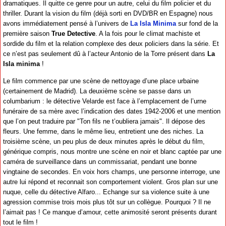
dramatiques. Il quitte ce genre pour un autre, celui du film policier et du
thriller. Durant la vision du film (déjà sorti en DVD/BR en Espagne) nous
avons immédiatement pensé à l’univers de
La Isla Minima
sur fond de la
première saison
True Detective
. A la fois pour le climat machiste et
sordide du film et la relation complexe des deux policiers dans la série. Et
ce n’est pas seulement dû à l’acteur Antonio de la Torre présent dans
La
Isla minima
!
Le film commence par une scène de nettoyage d’une place urbaine
(certainement de Madrid). La deuxième scène se passe dans un
columbarium : le détective Velarde est face à l’emplacement de l’urne
funéraire de sa mère avec l’indication des dates 1942-2006 et une mention
que l’on peut traduire par "Ton fils ne t’oubliera jamais". Il dépose des
fleurs. Une femme, dans le même lieu, entretient une des niches. La
troisième scène, un peu plus de deux minutes après le début du film,
générique compris, nous montre une scène en noir et blanc captée par une
caméra de surveillance dans un commissariat, pendant une bonne
vingtaine de secondes. En voix hors champs, une personne interroge, une
autre lui répond et reconnait son comportement violent. Gros plan sur une
nuque, celle du détective Alfaro... Echange sur sa violence suite à une
agression commise trois mois plus tôt sur un collègue. Pourquoi ? Il ne
l’aimait pas ! Ce manque d’amour, cette animosité seront présents durant
tout le film !