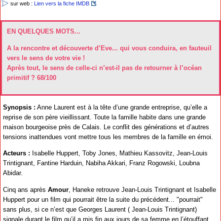
sur web :
Lien vers la fiche IMDB
EN QUELQUES MOTS...
A la rencontre et découverte d’Eve... qui vous conduira, en fauteuil
vers le sens de votre vie !
Après tout, le sens de celle-ci n’est-il pas de retourner à l’océan
primitif ? 68/100
Synopsis :
Anne Laurent est à la tête d’une grande entreprise, qu’elle a
reprise de son père vieillissant. Toute la famille habite dans une grande
maison bourgeoise près de Calais. Le conflit des générations et d’autres
tensions inattendues vont mettre tous les membres de la famille en émoi.
Acteurs :
Isabelle Huppert, Toby Jones, Mathieu Kassovitz, Jean-Louis
Trintignant, Fantine Harduin, Nabiha Akkari, Franz Rogowski, Loubna
Abidar.
Cinq ans après
Amour
, Haneke retrouve Jean-Louis Trintignant et Isabelle
Huppert pour un film qui pourrait être la suite du précédent... "pourrait"
sans plus, si ce n’est que Georges Laurent ( Jean-Louis Trintignant)
signale durant le film qu’il a mis fin aux jours de sa femme en l’étouffant