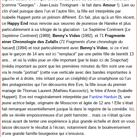
(comme "Georges" - Jean-Louis Trintignant - le fait dans
Amour
!). Lien ou
clin d’oeil puisque dans l’un et l’autre film, la fille est interprétée par
Isabelle Huppert porte un prénom différent. En fait, plus qu’à un film récent,
ce
Happy End
nous renvoie aux oeuvres de jeunesse de Haneke et plus
particulièrement à sa trilogie de la glaciation : Le Septième Continent (
Le
Septième Continent
) (1989),
Benny’s Video
(1992), et 71
Fragmente
einer Chronologie des Zufalls
(
71 Fragments d’une chronologie du
hasard
) (1994) et tout particulièrement avec
Benny’s Video
, si ce n’est
que le garçon de 14 ans est ici "remplacé" par une petite fille de bientôt 13
ans... et où la vidéo joue un rôle important (par le biais ici de
Snapchat
)
(média important au point que les premières minutes du film sont une vue
via le mode "portrait" (cette vue verticale avec des bandes importantes à
gauche et à droite, très irritant pour un cinéphile) d’un smartphone où l’un
des protagonistes qui l’on découvrira être Eve, la fille issue du premier
mariage de Thomas Laurent (Mathieu Kassovitz), le frère d’Anne (Isabelle
Huppert). Eve est magistralement interprétée par
Fantine Harduin
, une
jeune actrice belge, originaire de Mouscron et âgée de 12 ans ! Elle s’était
fait remarquer essentiellement jusque là dans le registre de la comédie. Ici,
elle se révèle empoisonneuse d’un petit hamster... mais ce n’était qu’une
essai avant de tenter une expérience à plus grande échelle et dont on vous
laisse découvrir le résultat à l’écran, notamment dans le bouleversement
d’une grande famille bourgeoise qui s’ensuivra.