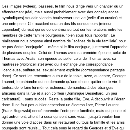
Ces images (volées), passées, le film nous dirige vers un chantier où un
effondrement (réel, mais aussi probablement avec des conséquences
symboliques) soudain viendra bouleverser une vie (celle d’un ouvrier) et
une entreprise. Cet accident sera un des fils conducteurs (mineur
cependant) du récit qui se concentrera surtout sur les relations entre les
membres de cette famille bourgeoise, "bien sous tous rapports". Le
réalisateur nous propose ainsi nombre de "scènes de la vie familiale" pour
ne pas écrire "conjugale"... même si le film conjugue, justement l’approche
de plusieurs couples. Celui de Thomas avec sa première épouse, celui de
Thomas avec Anaïs, son épouse actuelle, celui de Thomas avec sa
maîtresse (violoncelliste) avec qui il échange une correspondance
licencieuse, sulfureuse, sexuellement explicite (correspondance partagée
donc). Ce sont les rencontres autour de la table, avec, au centre, Georges
Laurent, le patriarche qui ne demande qu’une chose, quitter cette vie. Il
tentera de le faire lui-même, échouera, demandera à des étrangers
africains dans la rue et à son coiffeur (Dominique Besnehard, un peu
caricatural)... sans succès. Reste la petite fille, Eve. A découvrir à l’écran
donc. Il ne faut pas oublier cependant un électron libre, Pierre Laurent
(Franz Rogowski) censé reprendre l’entreprise familiale, mais qui pense et
agit autrement, attentif à ceux qui sont sans voix... jusqu’à vouloir leur
donner une voie d’accès dans un restaurant où tous la famille et les amis
bourgeois sont réunis... Tout cela sous le regard de Georges et d’Eve qui