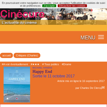
En poursuivant votre navigation sur ce site, vous acceptez l’utilisation de cookies de suivi
et de préférences
J’accepte
Désactiver les cookies
MENU
accueil
Critiques (Charles)
#A voir éventuellement
#★★★
# Tous publics
#Drame
MICHAEL HANEKE
Happy End
Sortie le 11 octobre 2017
Article mis en ligne le
16 septembre 2017
par
Charles De Clercq