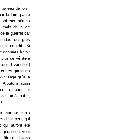
bateau de loisir
ir le faire parce
r sont eux-mêmes
, mais de la vie
de la guerre) car
titudes, des gros
r le non-dit ! Si
nt données à voir
 plus de
vérité
à
t des Evangiles)
a certes quelques
on visage qu’à la
s. Ajoutons aussi
tent émotion et
e l’un à l’autre,
es.
 l’horreur, mais
t de la peur, qui
x qui auront été
un jeune qui veut
e être écrit dans