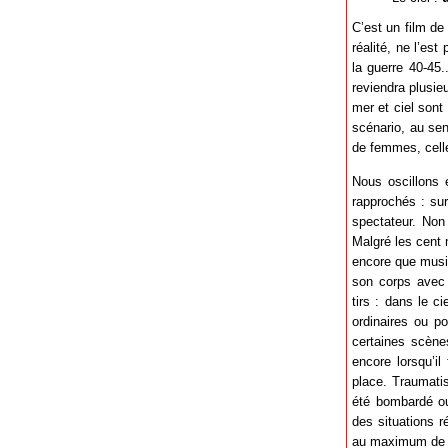
C’est un film d
réalité, ne l’es
la guerre 40-45.
reviendra plusieu
mer et ciel sont
scénario, au sen
de femmes, celle
Nous oscillons 
rapprochés : sur
spectateur. Non
Malgré les cent m
encore que music
son corps avec
tirs : dans le c
ordinaires ou po
certaines scène
encore lorsqu’i
place. Traumati
été bombardé 
des situations 
au maximum de 