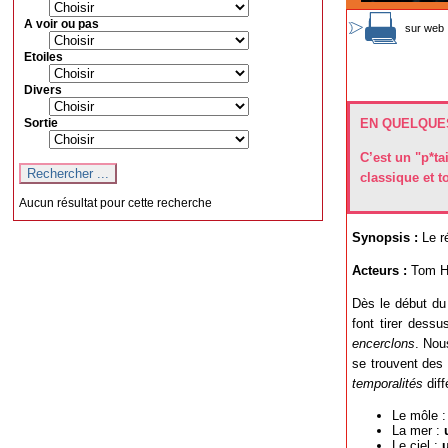
A voir ou pas
sur web 
Etoiles
Divers
Sortie
EN QUELQUES
C’est un "p*ta
classique et t
Aucun résultat pour cette recherche
Synopsis :
Le r
Acteurs :
Tom Ha
Dès le début du 
font tirer dess
encerclons
. Nou
se trouvent des 
temporalités
diff
Le môle 
La mer :
Le ciel :