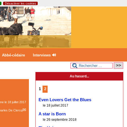
Désactiver les cookies
Abbé-cédaire
Interviews 🔊
Au hasard...
1
2
Even Lovers Get the Blues
gne le
18 juillet 2017
le 18 juillet 2017
arles De Clercq
A star is Born
le 26 septembre 2018