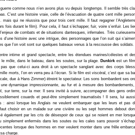
e guerre comme nous n’en avons plus vu depuis longtemps. Il semble très cla
t pas. C’est une histoire vraie, celle de l’évacuation de quatre cent mille pers
.. mais qui ne réussira que pour trois cent mille. Il faut regagner l’Angleterr
rs fois durant le film). Pour cela, il faut s’échapper, fuir, voire s’enfuir. Les li
 l’enjeux de combats et de situations dantesques, infernales. Très curieuseme
s d’une histoire avec une intrigue, des personnages que l’on suit qui s’aiment
s que l’on voit sont sur quelques bateaux venus à la rescousse des soldats.
entre intime et grand spectacle, entre les étendues marines/célestes et des
 le môle, dans le bateau, dans les soutes, sur la plage.
Dunkirk
est un film
 pas que celui-ci aura droit à un spectacle sanglant avec des corps ble
ille morts, l’on en verra peu à l’écran. Si le film est viscéral, c’est que sa 
ale, due à Hans Zimmer) étreint le spectateur. Les sons bombardent ses ore
 une dynamique impressionnante, au fur et à mesure des bombardements,
iel, sur terre, sur la mer. Il sera invité à suivre, accompagner des gens ordi
ssiblement couards et peut-être simplement traumatisés ! Il sera, lui auss
s : ainsi lorsque les Anglais ne veulent embarquer que les leurs et pas 
l faut choisir en un malade sur une civière ou les sept hommes debout dont 
sé également par les cris de désespoir de ceux qui se noient en mer lorsque
ou
simplement
enfermés dans les soutes ou les cales sans pouvoir s’échapp
récentes lorsque des hommes en mer veulent monter dans une frêle embarcat
sa charge.