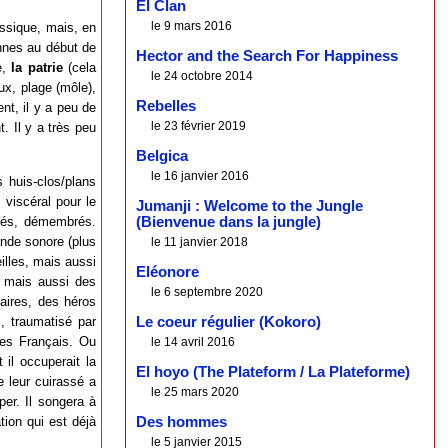
El Clan
le 9 mars 2016
ssique, mais, en
onnes au début de
Hector and the Search For Happiness
e,
la patrie
(cela
le 24 octobre 2014
eux, plage (môle),
Rebelles
nt, il y a peu de
le 23 février 2019
. Il y a très peu
Belgica
le 16 janvier 2016
 huis-clos/plans
 viscéral pour le
Jumanji : Welcome to the Jungle
ssés, démembrés.
(Bienvenue dans la jungle)
bande sonore (plus
le 11 janvier 2018
illes, mais aussi
Eléonore
 mais aussi des
le 6 septembre 2020
naires, des héros
i, traumatisé par
Le coeur régulier (Kokoro)
des Français. Ou
le 14 avril 2016
il occuperait la
El hoyo (The Plateform / La Plateforme)
 leur cuirassé a
le 25 mars 2020
er. Il songera à
ion qui est déjà
Des hommes
le 5 janvier 2015