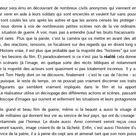
eur sera ému en découvrant de nombreux civils anonymes qui viennent en 
 venir en aide à leurs soldats qui sont encerclés et veulent fuir sans pouvo
 sont coulés les uns après les autres et que les avions censés les protége
 nous donne à voir de nombreuses petites scènes non de la vie ordinaire
n situation de guerre. A voir, mais pas à entendre (sauf les bruits fracassants 
nt rares. Plus que la parole, c’est la caméra qui va mettre en avant des at
, des réactions, tensions, se focalisent sur des regards qui en disent long su
Histoire vraie, il est plus que probable que la majorité des "histoires" qui so
 les besoins du film. Et paradoxalement si ce n’est pas la
réalité
cela donne
on scénario (à l’image, en quelque sorte des récits bibliques et notammen
e la majorité des acteurs sont quasiment si pas totalement inconnus. Il y 
t Tom Hardy dont on ne découvre, finalement - c’est le cas de l’écrire - s
m puisque, le reste du temps, on ne pouvait pas vraiment discerner ses trait
igurants qui semblent vraiment impliqués dans le film et lui appor
e réalisateur utilise un découpage des différentes actions et scènes, passant d
scope d’images qui ouvrent et enferment les situations et leurs protagonist
rès grand et beau film de guerre, même si la beauté a aussi le visage de
de militaires qui donnent leur vie au service de leur pays, qui ont du courage e
ntaminés par l’horreur. Le doute aussi. Ainsi comment seront reçus ceu
ront sauvés, image croient-ils de la lâcheté. Enfin, c’est aussi l’histoire d’
vice de la patrie, il a à peine dix-sept ans et aimerait tant que son nom puiss