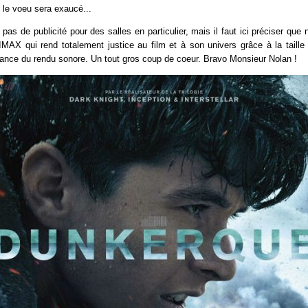
t le voeu sera exaucé...
pas de publicité pour des salles en particulier, mais il faut ici préciser que
IMAX qui rend totalement justice au film et à son univers grâce à la taille
tance du rendu sonore. Un tout gros coup de coeur. Bravo Monsieur Nolan !