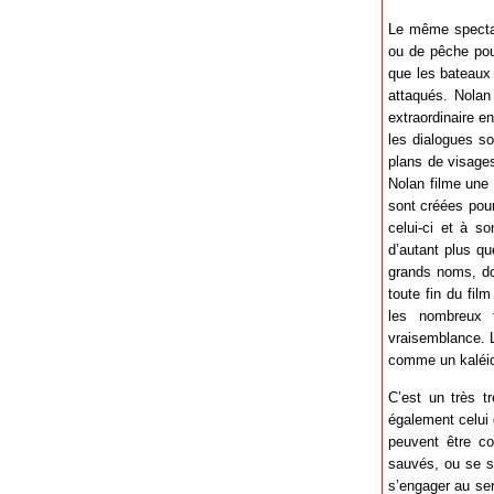
Le même spectat
ou de pêche pour
que les bateaux
attaqués. Nolan
extraordinaire e
les dialogues so
plans de visages
Nolan filme une 
sont créées pour
celui-ci et à s
d’autant plus qu
grands noms, don
toute fin du fil
les nombreux f
vraisemblance. L
comme un kaléido
C’est un très t
également celui 
peuvent être co
sauvés, ou se se
s’engager au ser