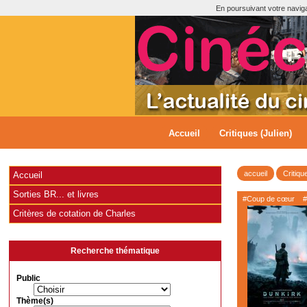
En poursuivant votre navigat
Accueil
Critiques (Julien)
accueil
Critiqu
Accueil
Sorties BR... et livres
#Coup de cœur
#
Critères de cotation de Charles
Recherche thématique
Public
Thème(s)