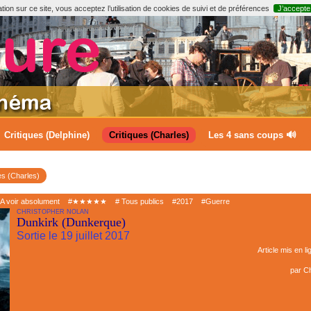
ion sur ce site, vous acceptez l’utilisation de cookies de suivi et de préférences
J’accepte
Critiques (Delphine)
Critiques (Charles)
Les 4 sans coups 🔊
es (Charles)
A voir absolument
#★★★★★
# Tous publics
#2017
#Guerre
CHRISTOPHER NOLAN
Dunkirk (Dunkerque)
Sortie le 19 juillet 2017
Article mis en li
par
Ch