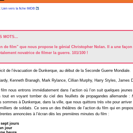
:
Lien vers la fiche IMDB
 MOTS...
in de film" que nous propose le génial Christopher Nolan. Il a une façon à
otalement novatrice de filmer la guerre. 101/100 !
écit de l’évacuation de Dunkerque, au début de la Seconde Guerre Mondiale.
rdy, Kenneth Branagh, Mark Rylance, Cillian Murphy, Harry Styles, James D
film nous entrons immédiatement dans l’action où l’on suit quelques jeunes 
us tout en voyant tomber du ciel des feuillets de propagandes allemande :
s sommes à Dunkerque, dans la ville, que nous quittons très vite pour arriver
milliers de soldats. Ce sera un des théâtres de l’action du film qui en propo
érentes annoncées à l’écran dès les premières minutes du film :
:
sept jours
un jour
une heure