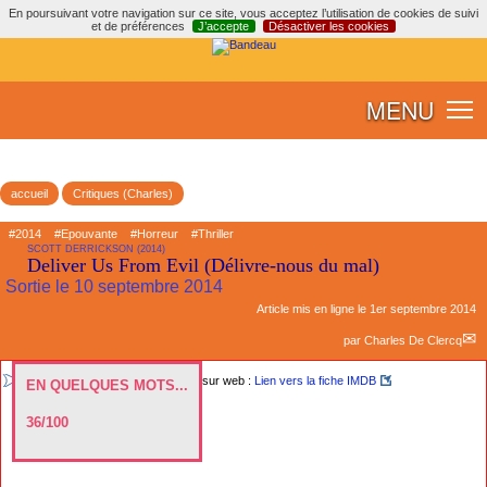
En poursuivant votre navigation sur ce site, vous acceptez l’utilisation de cookies de suivi
et de préférences
J’accepte
Désactiver les cookies
MENU
accueil
Critiques (Charles)
#2014
#Epouvante
#Horreur
#Thriller
SCOTT DERRICKSON (2014)
Deliver Us From Evil (Délivre-nous du mal)
Sortie le 10 septembre 2014
Article mis en ligne le
1er septembre 2014
par
Charles De Clercq
sur web :
Lien vers la fiche IMDB
EN QUELQUES MOTS...
36/100