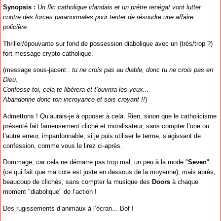
Synopsis :
Un flic catholique irlandais et un prêtre renégat vont lutter
contre des forces paranormales pour tenter de résoudre une affaire
policière.
Thriller/épouvante sur fond de possession diabolique avec un (très/trop ?)
fort message crypto-catholique.
(message sous-jacent :
tu ne crois pas au diable, donc tu ne crois pas en
Dieu.
Confesse-toi, cela te libérera et t’ouvrira les yeux...
Abandonne donc ton incroyance et sois croyant !!
)
Admettons ! Qu’aurais-je à opposer à cela. Rien, sinon que le catholicisme
présenté fait fameusement cliché et moralisateur, sans compter l’une ou
l’autre erreur, impardonnable, si je puis utiliser le terme, s’agissant de
confession, comme vous le lirez ci-après.
Dommage, car cela ne démarre pas trop mal, un peu à la mode "
Seven
"
(ce qui fait que ma cote est juste en dessous de la moyenne), mais après,
beaucoup de clichés, sans compter la musique des
Doors
à chaque
moment "diabolique" de l’action !
Des rugissements d’animaux à l’écran... Bof !