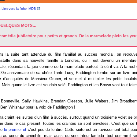
:
Lien vers la fiche IMDB
QUELQUES MOTS...
comédie jubilatoire pour petits et grands. De la marmelade plein les yeu
 la suite tant attendue du film familial au succès mondial, on retrouv
nstallé dans sa nouvelle famille à Londres, où il est devenu un membre
le, répandant la joie comme de la marmelade partout là où il va. A la rec
 100e anniversaire de sa chère Tante Lucy, Paddington tombe sur un livre an
e d’antiquités de Monsieur Gruber, et se met à multiplier les petits boulot
r. Mais quand le livre est soudain volé, Paddington et les Brown vont tout fai
onneville, Sally Hawkins, Brendan Gleeson, Julie Walters, Jim Broadbent
 Ben Whishaw pour la voix de Paddington !
a craint les suites d’un film à succès, surtout quand un troisième volet se pro
que dans le cas présent, toutes les craintes se sont envolées. C’est que ce
ue
le premier et
c’est peu de le dire. Cette suite est un ravissement total pou
lera au coeur du cinéphile, mais aussi du spectateur lambda, tout comme il se