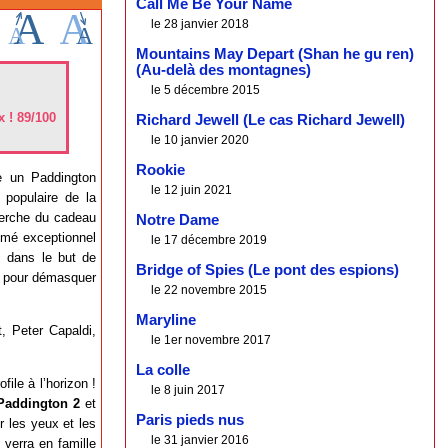
Call Me Be Your Name
le 28 janvier 2018
Mountains May Depart (Shan he gu ren)
(Au-delà des montagnes)
le 5 décembre 2015
x ! 89/100
Richard Jewell (Le cas Richard Jewell)
le 10 janvier 2020
Rookie
e un Paddington
le 12 juin 2021
 populaire de la
herche du cadeau
Notre Dame
imé exceptionnel
le 17 décembre 2019
s dans le but de
Bridge of Spies (Le pont des espions)
re pour démasquer
le 22 novembre 2015
Maryline
, Peter Capaldi,
le 1er novembre 2017
La colle
file à l’horizon !
le 8 juin 2017
Paddington 2
et
Paris pieds nus
r les yeux et les
le 31 janvier 2016
 verra en famille