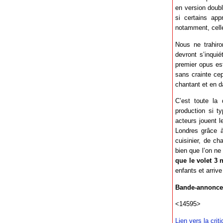
en version doubl
si certains app
notamment, cell
Nous ne trahiro
devront s’inqui
premier opus est
sans crainte cep
chantant et en d
C’est toute la 
production si 
acteurs jouent l
Londres grâce à
cuisinier, de ch
bien que l’on ne
que le volet 3 
enfants et arri
Bande-annonce
<14595>
Lien vers la crit