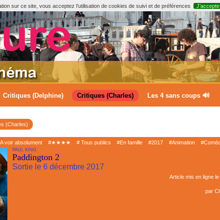
ion sur ce site, vous acceptez l’utilisation de cookies de suivi et de préférences
J’accepte
Critiques (Delphine)
Critiques (Charles)
Les 4 sans coups 🔊
es (Charles)
A voir absolument
#★★★★
# Tous publics
#En famille
#2017
#Animation
#Coméd
PAUL KING
Paddington 2
Sortie le 6 décembre 2017
Article mis en ligne l
par
Ch