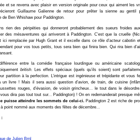
ée et se reverra avec plaisir en version originale pour ceux qui aiment les 
récieront Guillaume Galienne de retour pour prêter la sienne au gentil p
e de Ben Whishaw pour Paddington.
ns rien des péripéties qui donneront probablement des sueurs froides aux
éter des mésaventures qui arriveront à Paddington. C’est que la cruelle (Ni
 ici remplacée par Hugh Grant et il excelle dans ce rôle d’acteur cabotin 
endant pour vos tous petits, tous sera bien qui finira bien. Qui rira bien d’ail
ansant.
différence entre la comédie française lourdingue ou américaine scatolo
typiquement
british
. Les effets spéciaux (quels qu’ils soient) sont parfaitem
eur partition à la perfection. L’intrigue est ingénieuse et trépidante et vous 
 un livre ! Mais il sera aussi question d’avion, de train, de cuisine (infâ
aussettes rouges, d’évasion, de voisin grincheux... le tout dans le désordr
 vous dira pas tout tout sur... Paddington) ! On en redemanderait presque mê
ne puisse atteindre les sommets de celui-ci.
Paddington 2 est riche de pr
ve à point nommé aux moments des fêtes de décembre...
 :
ique de Julien Brnl