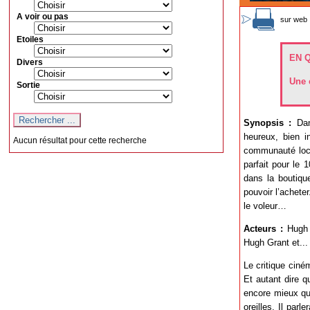
A voir ou pas
sur web 
Etoiles
EN 
Divers
Une 
Sortie
Synopsis :
Dans
heureux, bien i
Aucun résultat pour cette recherche
communauté loca
parfait pour le
dans la boutiqu
pouvoir l’achete
le voleur…
Acteurs :
Hugh B
Hugh Grant et...
Le critique ciném
Et autant dire 
encore mieux q
oreilles. Il par