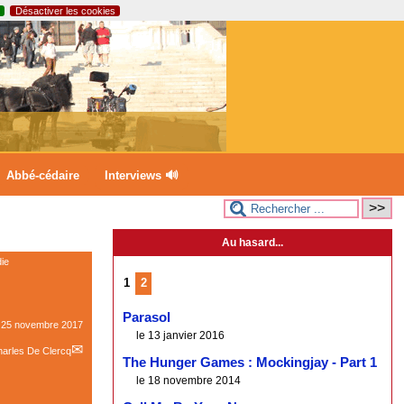
Désactiver les cookies
Abbé-cédaire
Interviews 🔊
Au hasard...
ie
1
2
Parasol
e
25 novembre 2017
le 13 janvier 2016
arles De Clercq
The Hunger Games : Mockingjay - Part 1
le 18 novembre 2014