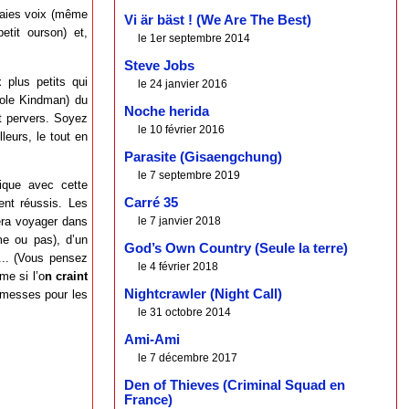
vraies voix (même
Vi är bäst ! (We Are The Best)
etit ourson) et,
le 1er septembre 2014
Steve Jobs
 plus petits qui
le 24 janvier 2016
cole Kindman) du
Noche herida
et pervers. Soyez
le 10 février 2016
leurs, le tout en
Parasite (Gisaengchung)
le 7 septembre 2019
gique avec cette
Carré 35
ent réussis. Les
le 7 janvier 2018
fera voyager dans
me ou pas), d’un
God’s Own Country (Seule la terre)
e... (Vous pensez
le 4 février 2018
me si l’o
n craint
Nightcrawler (Night Call)
omesses pour les
le 31 octobre 2014
Ami-Ami
le 7 décembre 2017
Den of Thieves (Criminal Squad en
France)