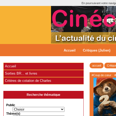
En poursuivant votre navigat
Accueil
Critiques (Julien)
accueil
Critiqu
Accueil
Sorties BR... et livres
#Coup de cœur
#
Critères de cotation de Charles
Recherche thématique
Public
Thème(s)