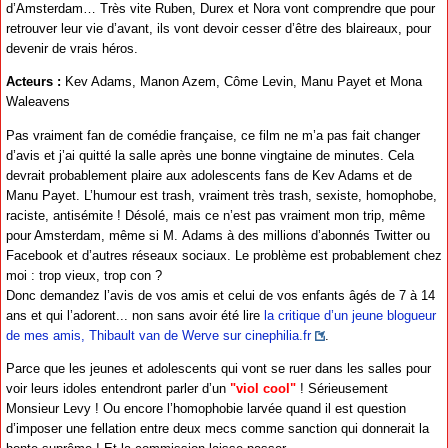
d’Amsterdam… Très vite Ruben, Durex et Nora vont comprendre que pour
retrouver leur vie d’avant, ils vont devoir cesser d’être des blaireaux, pour
devenir de vrais héros.
Acteurs :
Kev Adams, Manon Azem, Côme Levin, Manu Payet et Mona
Waleavens
Pas vraiment fan de comédie française, ce film ne m’a pas fait changer
d’avis et j’ai quitté la salle après une bonne vingtaine de minutes. Cela
devrait probablement plaire aux adolescents fans de Kev Adams et de
Manu Payet. L’humour est trash, vraiment très trash, sexiste, homophobe,
raciste, antisémite ! Désolé, mais ce n’est pas vraiment mon trip, même
pour Amsterdam, même si M. Adams à des millions d’abonnés Twitter ou
Facebook et d’autres réseaux sociaux. Le problème est probablement chez
moi : trop vieux, trop con ?
Donc demandez l’avis de vos amis et celui de vos enfants âgés de 7 à 14
ans et qui l’adorent... non sans avoir été lire
la critique d’un jeune blogueur
de mes amis, Thibault van de Werve sur cinephilia.fr
.
Parce que les jeunes et adolescents qui vont se ruer dans les salles pour
voir leurs idoles entendront parler d’un
"viol cool"
! Sérieusement
Monsieur Levy ! Ou encore l’homophobie larvée quand il est question
d’imposer une fellation entre deux mecs comme sanction qui donnerait la