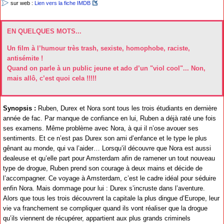
sur web :
Lien vers la fiche IMDB
EN QUELQUES MOTS...
Un film à l’humour très trash, sexiste, homophobe, raciste,
antisémite !
Quand on parle à un public jeune et ado d’un "viol cool"... Non,
mais allô, c’est quoi cela !!!!!
Synopsis :
Ruben, Durex et Nora sont tous les trois étudiants en dernière
année de fac. Par manque de confiance en lui, Ruben a déjà raté une fois
ses examens. Même problème avec Nora, à qui il n’ose avouer ses
sentiments. Et ce n’est pas Durex son ami d’enfance et le type le plus
gênant au monde, qui va l’aider… Lorsqu’il découvre que Nora est aussi
dealeuse et qu’elle part pour Amsterdam afin de ramener un tout nouveau
type de drogue, Ruben prend son courage à deux mains et décide de
l’accompagner. Ce voyage à Amsterdam, c’est le cadre idéal pour séduire
enfin Nora. Mais dommage pour lui : Durex s’incruste dans l’aventure.
Alors que tous les trois découvrent la capitale la plus dingue d’Europe, leur
vie va franchement se compliquer quand ils vont réaliser que la drogue
qu’ils viennent de récupérer, appartient aux plus grands criminels