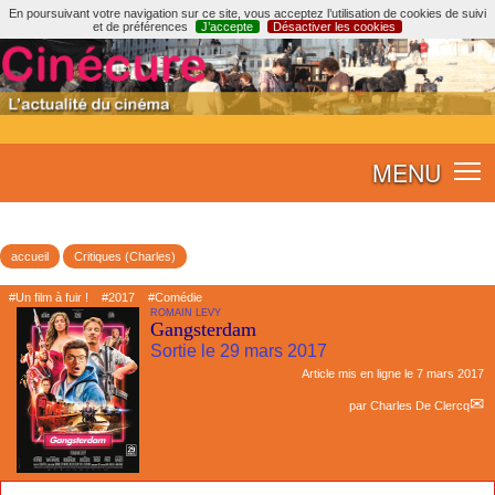
En poursuivant votre navigation sur ce site, vous acceptez l’utilisation de cookies de suivi
et de préférences
J’accepte
Désactiver les cookies
MENU
accueil
Critiques (Charles)
#Un film à fuir !
#2017
#Comédie
ROMAIN LEVY
Gangsterdam
Sortie le 29 mars 2017
Article mis en ligne le
7 mars 2017
par
Charles De Clercq