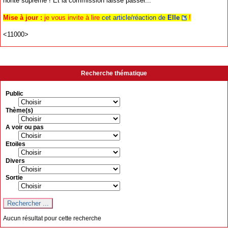
honte suprême ! Et la commission laisse passer...
Mise à jour :
je vous invite à lire
cet article/réaction de
Elle
!
<11000>
Recherche thématique
Public
Thème(s)
A voir ou pas
Etoiles
Divers
Sortie
Aucun résultat pour cette recherche