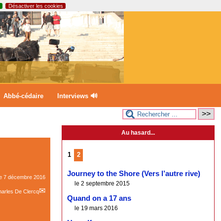
Désactiver les cookies
Abbé-cédaire
Interviews 🔊
Au hasard...
1
2
Journey to the Shore (Vers l’autre rive)
le
7 décembre 2016
le 2 septembre 2015
arles De Clercq
Quand on a 17 ans
le 19 mars 2016