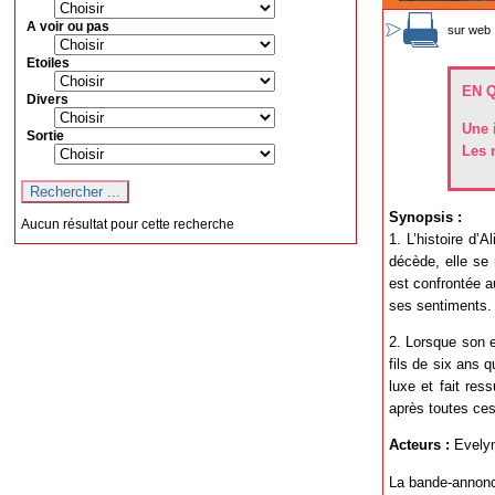
A voir ou pas
sur web 
Etoiles
EN 
Divers
Une 
Sortie
Les 
Synopsis :
Aucun résultat pour cette recherche
1. L’histoire d’
décède, elle se 
est confrontée a
ses sentiments.
2. Lorsque son 
fils de six ans 
luxe et fait res
après toutes ces
Acteurs :
Evelyn
La bande-annonc