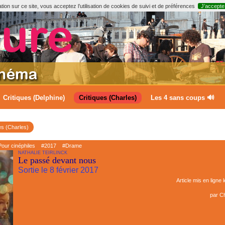
ion sur ce site, vous acceptez l’utilisation de cookies de suivi et de préférences
J’accepte
Critiques (Delphine)
Critiques (Charles)
Les 4 sans coups 🔊
es (Charles)
our cinéphiles
#2017
#Drame
NATHALIE TEIRLINCK
Le passé devant nous
Sortie le 8 février 2017
Article mis en ligne 
par
Ch