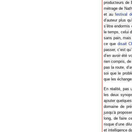
producteurs de B
métrage de Natha
et au
festival 
d’auteur plus qu
s’être endormis 
le temps, celui 
sans pain, mais
ce que
disait 
passer, c’est qu
d’en avoir été v
rien compris, de
pas la route, d’
soi que le prob
que les échanges
En réalité, pas
les deux synopsi
ajouter quelques
domaine de prédi
jusqu’à proposer
long, de faire c
risque d’une dilu
et intelligence 