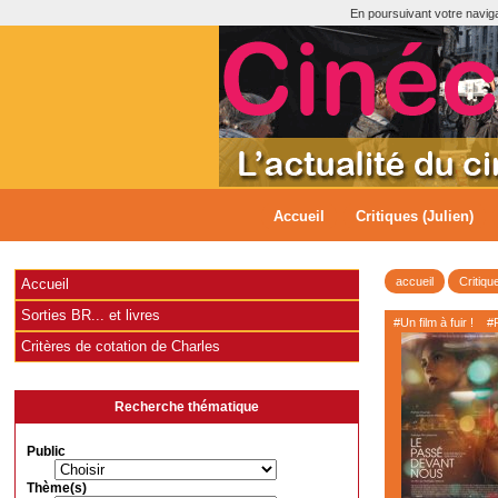
En poursuivant votre navigat
Accueil
Critiques (Julien)
accueil
Critiqu
Accueil
Sorties BR... et livres
#Un film à fuir !
#P
Critères de cotation de Charles
Recherche thématique
Public
Thème(s)