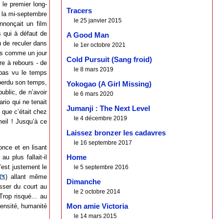
 le premier long-
Tracers
la mi-septembre
le 25 janvier 2015
nnonçait un film
s qui à défaut de
A Good Man
u de reculer dans
le 1er octobre 2021
ues comme un jour
Cold Pursuit (Sang froid)
e à rebours - de
le 8 mars 2019
a pas vu le temps
 perdu son temps,
Yokogao (A Girl Missing)
ublic, de n’avoir
le 6 mars 2020
rio qui ne tenait
Jumanji : The Next Level
 que c’était chez
le 4 décembre 2019
eil ! Jusqu’à ce
Laissez bronzer les cadavres
le 16 septembre 2017
nce et en lisant
Home
u plus fallait-il
’est justement le
le 5 septembre 2016
) allant même
Dimanche
asser du court au
le 2 octobre 2014
Trop risqué... au
Mon amie Victoria
 densité, humanité
le 14 mars 2015