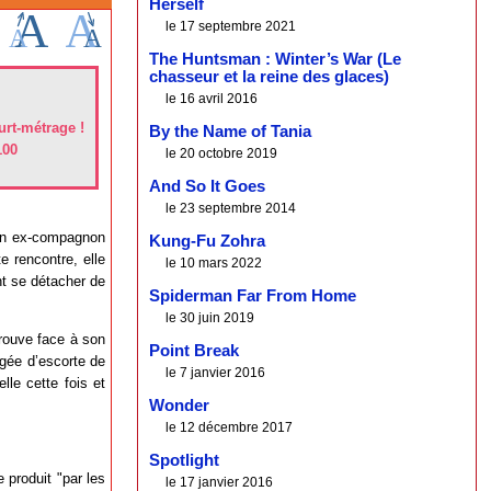
Herself
le 17 septembre 2021
The Huntsman : Winter’s War (Le
chasseur et la reine des glaces)
le 16 avril 2016
rt-métrage !
By the Name of Tania
100
le 20 octobre 2019
And So It Goes
le 23 septembre 2014
 son ex-compagnon
Kung-Fu Zohra
e rencontre, elle
le 10 mars 2022
nt se détacher de
Spiderman Far From Home
le 30 juin 2019
rouve face à son
Point Break
ngée d’escorte de
le 7 janvier 2016
lle cette fois et
Wonder
le 12 décembre 2017
Spotlight
 produit "par les
le 17 janvier 2016