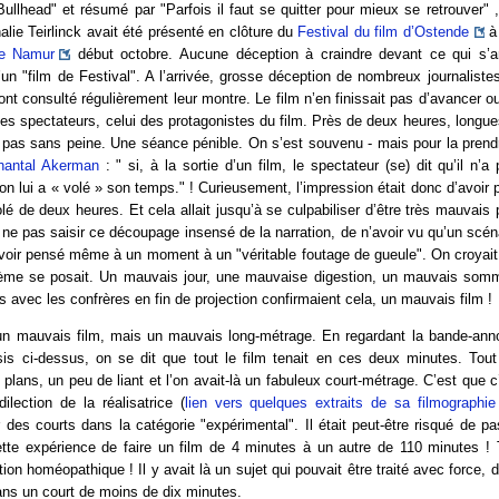
ullhead" et résumé par "Parfois il faut se quitter pour mieux se retrouver" ,
lie Teirlinck avait été présenté en clôture du
Festival du film d’Ostende
à 
de Namur
début octobre. Aucune déception à craindre devant ce qui s’a
’un "film de Festival". A l’arrivée, grosse déception de nombreux journaliste
ont consulté régulièrement leur montre. Le film n’en finissait pas d’avancer o
des spectateurs, celui des protagonistes du film. Près de deux heures, long
 pas sans peine. Une séance pénible. On s’est souvenu - mais pour la prendr
Chantal Akerman
: " si, à la sortie d’un film, le spectateur (se) dit qu’il n’
’on lui a « volé » son temps." ! Curieusement, l’impression était donc d’avoir
olé de deux heures. Et cela allait jusqu’à se culpabiliser d’être très mauvais p
 ne pas saisir ce découpage insensé de la narration, de n’avoir vu qu’un scéna
avoir pensé même à un moment à un "véritable foutage de gueule". On croyait
lème se posait. Un mauvais jour, une mauvaise digestion, un mauvais somm
 avec les confrères en fin de projection confirmaient cela, un mauvais film !
 un mauvais film, mais un mauvais long-métrage. En regardant la bande-anno
s ci-dessus, on se dit que tout le film tenait en ces deux minutes. Tout a
 plans, un peu de liant et l’on avait-là un fabuleux court-métrage. C’est que c
lection de la réalisatrice (
lien vers quelques extraits de sa filmographie
 des courts dans la catégorie "expérimental". Il était peut-être risqué de p
ette expérience de faire un film de 4 minutes à un autre de 110 minutes ! 
tion homéopathique ! Il y avait là un sujet qui pouvait être traité avec force,
dans un court de moins de dix minutes.