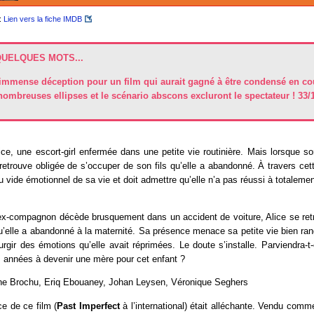
:
Lien vers la fiche IMDB
QUELQUES MOTS...
immense déception pour un film qui aurait gagné à être condensé en cou
nombreuses ellipses et le scénario abscons excluront le spectateur ! 33/
Alice, une escort-girl enfermée dans une petite vie routinière. Mais lorsque
retrouve obligée de s’occuper de son fils qu’elle a abandonné. À travers cett
u vide émotionnel de sa vie et doit admettre qu’elle n’a pas réussi à totaleme
ex-compagnon décède brusquement dans un accident de voiture, Alice se ret
qu’elle a abandonné à la maternité. Sa présence menace sa petite vie bien ra
surgir des émotions qu’elle avait réprimées. Le doute s’installe. Parviendra-t-e
 années à devenir une mère pour cet enfant ?
e Brochu, Eriq Ebouaney, Johan Leysen, Véronique Seghers
e de ce film (
Past Imperfect
à l’international) était alléchante. Vendu comme