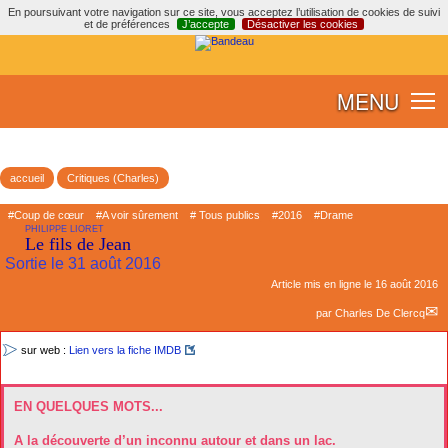
En poursuivant votre navigation sur ce site, vous acceptez l’utilisation de cookies de suivi
et de préférences
J’accepte
Désactiver les cookies
MENU
accueil
Critiques (Charles)
#Coup de cœur
#A voir sûrement
# Tous publics
#2016
#Drame
PHILIPPE LIORET
Le fils de Jean
Sortie le 31 août 2016
Article mis en ligne le
16 août 2016
par
Charles De Clercq
sur web :
Lien vers la fiche IMDB
EN QUELQUES MOTS...
A la découverte d’un inconnu autour et dans un lac.