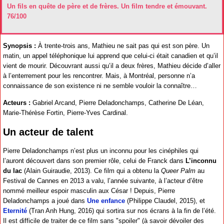
Un fils en quête de père et de frères. Un film tendre et émouvant.
76/100
Synopsis :
À trente-trois ans, Mathieu ne sait pas qui est son père. Un
matin, un appel téléphonique lui apprend que celui-ci était canadien et qu’il
vient de mourir. Découvrant aussi qu’il a deux frères, Mathieu décide d’aller
à l’enterrement pour les rencontrer. Mais, à Montréal, personne n’a
connaissance de son existence ni ne semble vouloir la connaître…
Acteurs :
Gabriel Arcand, Pierre Deladonchamps, Catherine De Léan,
Marie-Thérèse Fortin, Pierre-Yves Cardinal.
Un acteur de talent
Pierre Deladonchamps n’est plus un inconnu pour les cinéphiles qui
l’auront découvert dans son premier rôle, celui de Franck dans
L’inconnu
du lac
(Alain Guiraudie, 2013). Ce film qui a obtenu la
Queer Palm
au
Festival de Cannes en 2013 a valu, l’année suivante, à l’acteur d’être
nommé meilleur espoir masculin aux César ! Depuis, Pierre
Deladonchamps a joué dans
Une enfance
(Philippe Claudel, 2015), et
Eternité
(Tran Anh Hung, 2016) qui sortira sur nos écrans à la fin de l’été.
Il est difficile de traiter de ce film sans "spoiler" (à savoir dévoiler des