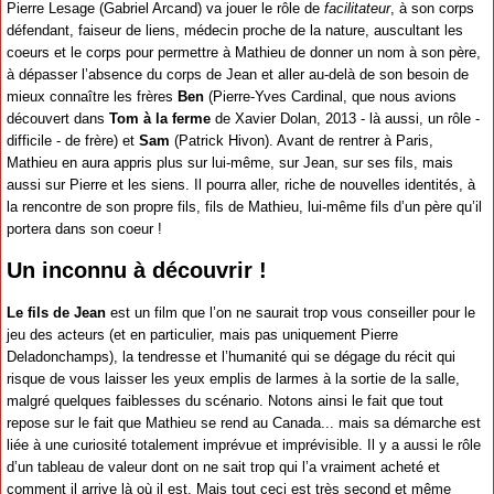
Pierre Lesage (Gabriel Arcand) va jouer le rôle de
facilitateur
, à son corps
défendant, faiseur de liens, médecin proche de la nature, auscultant les
coeurs et le corps pour permettre à Mathieu de donner un nom à son père,
à dépasser l’absence du corps de Jean et aller au-delà de son besoin de
mieux connaître les frères
Ben
(Pierre-Yves Cardinal, que nous avions
découvert dans
Tom à la ferme
de Xavier Dolan, 2013 - là aussi, un rôle -
difficile - de frère) et
Sam
(Patrick Hivon). Avant de rentrer à Paris,
Mathieu en aura appris plus sur lui-même, sur Jean, sur ses fils, mais
aussi sur Pierre et les siens. Il pourra aller, riche de nouvelles identités, à
la rencontre de son propre fils, fils de Mathieu, lui-même fils d’un père qu’il
portera dans son coeur !
Un inconnu à découvrir !
Le fils de Jean
est un film que l’on ne saurait trop vous conseiller pour le
jeu des acteurs (et en particulier, mais pas uniquement Pierre
Deladonchamps), la tendresse et l’humanité qui se dégage du récit qui
risque de vous laisser les yeux emplis de larmes à la sortie de la salle,
malgré quelques faiblesses du scénario. Notons ainsi le fait que tout
repose sur le fait que Mathieu se rend au Canada... mais sa démarche est
liée à une curiosité totalement imprévue et imprévisible. Il y a aussi le rôle
d’un tableau de valeur dont on ne sait trop qui l’a vraiment acheté et
comment il arrive là où il est. Mais tout ceci est très second et même