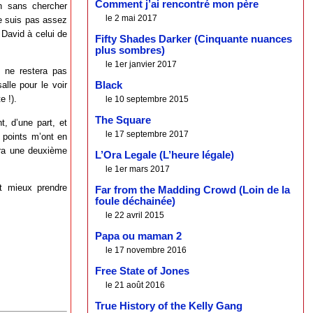
Comment j’ai rencontré mon père
an sans chercher
le 2 mai 2017
ne suis pas assez
David à celui de
Fifty Shades Darker (Cinquante nuances
plus sombres)
le 1er janvier 2017
il ne restera pas
Black
lle pour le voir
e !).
le 10 septembre 2015
The Square
t, d’une part, et
le 17 septembre 2017
x points m’ont en
dra une deuxième
L’Ora Legale (L’heure légale)
le 1er mars 2017
ut mieux prendre
Far from the Madding Crowd (Loin de la
foule déchainée)
le 22 avril 2015
Papa ou maman 2
le 17 novembre 2016
Free State of Jones
le 21 août 2016
True History of the Kelly Gang