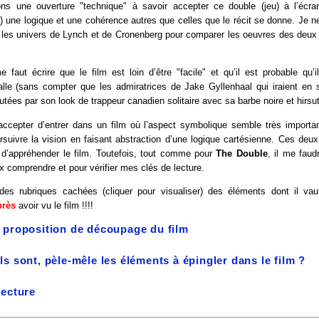
ons une ouverture "technique" à savoir accepter ce double (jeu) à l’écr
 une logique et une cohérence autres que celles que le récit se donne. Je 
les univers de Lynch et de Cronenberg pour comparer les oeuvres des deux 
 faut écrire que le film est loin d’être "facile" et qu’il est probable qu’
lle (sans compter que les admiratrices de Jake Gyllenhaal qui iraient en sa
utées par son look de trappeur canadien solitaire avec sa barbe noire et hirsut
 accepter d’entrer dans un film où l’aspect symbolique semble très importan
suivre la vision en faisant abstraction d’une logique cartésienne. Ces deu
 d’appréhender le film. Toutefois, tout comme pour
The Double
, il me fau
x comprendre et pour vérifier mes clés de lecture.
es rubriques cachées (cliquer pour visualiser) des éléments dont il va
près
avoir vu le film !!!!
 proposition de découpage du film
s sont, pèle-mêle les éléments à épingler dans le film ?
lecture