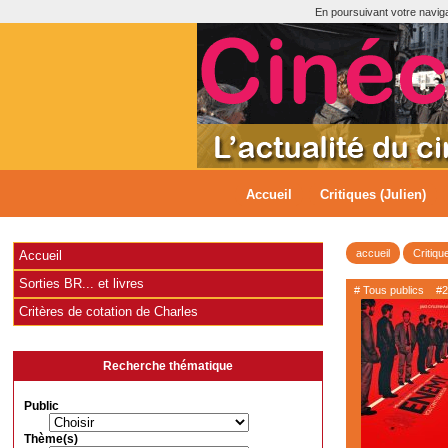
En poursuivant votre navigat
Accueil
Critiques (Julien)
accueil
Critiqu
Accueil
Sorties BR... et livres
# Tous publics
#2
Critères de cotation de Charles
Recherche thématique
Public
Thème(s)