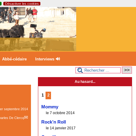
Désactiver les cookies
Abbé-cédaire
Interviews 🔊
Au hasard...
1
2
Mommy
er septembre 2014
le 7 octobre 2014
arles De Clercq
Rock’n Roll
le 14 janvier 2017