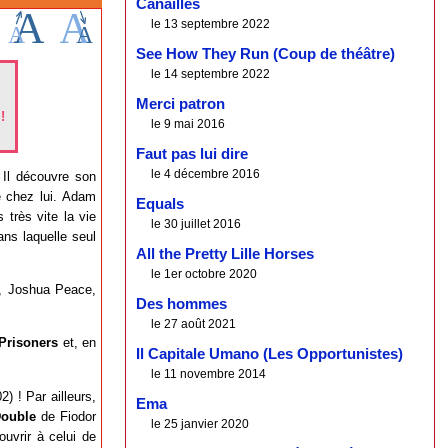
Canailles
le 13 septembre 2022
See How They Run (Coup de théâtre)
le 14 septembre 2022
Merci patron
!
le 9 mai 2016
Faut pas lui dire
le 4 décembre 2016
 Il découvre son
e chez lui. Adam
Equals
très vite la vie
le 30 juillet 2016
ans laquelle seul
All the Pretty Lille Horses
le 1er octobre 2020
t, Joshua Peace,
Des hommes
le 27 août 2021
Prisoners
et, en
Il Capitale Umano (Les Opportunistes)
le 11 novembre 2014
) ! Par ailleurs,
Ema
Double
de Fiodor
le 25 janvier 2020
uvrir à celui de