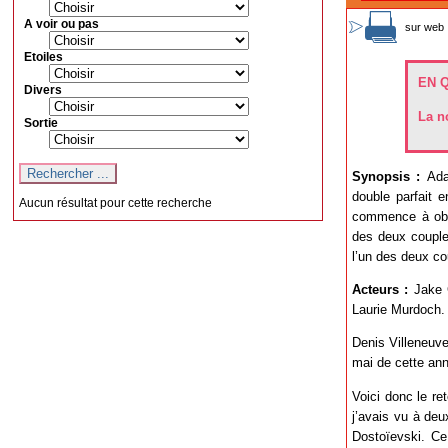
A voir ou pas
sur web 
Etoiles
EN 
Divers
La n
Sortie
Synopsis :
Ada
double parfait 
Aucun résultat pour cette recherche
commence à obse
des deux couples
l’un des deux co
Acteurs :
Jake 
Laurie Murdoch.
Denis Villeneuve
mai de cette an
Voici donc le re
j’avais vu à deu
Dostoïevski. Ce