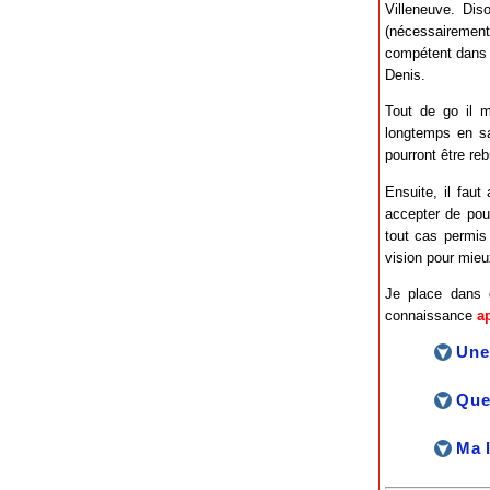
Villeneuve. Dis
(nécessairement)
compétent dans 
Denis.
Tout de go il me
longtemps en sa
pourront être reb
Ensuite, il faut
accepter de pour
tout cas permis
vision pour mieu
Je place dans d
connaissance
a
Une
Quel
Ma 