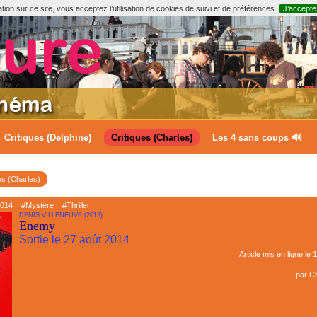
ion sur ce site, vous acceptez l’utilisation de cookies de suivi et de préférences
J’accepte
Critiques (Delphine)
Critiques (Charles)
Les 4 sans coups 🔊
es (Charles)
014
#Mystère
#Thriller
DENIS VILLENEUVE (2013)
Enemy
Sortie le 27 août 2014
Article mis en ligne le
1
par
Ch