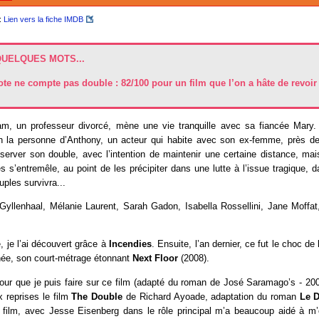
:
Lien vers la fiche IMDB
QUELQUES MOTS...
ote ne compte pas double : 82/100 pour un film que l’on a hâte de revoir 
m, un professeur divorcé, mène une vie tranquille avec sa fiancée Mary.
en la personne d’Anthony, un acteur qui habite avec son ex-femme, près d
rver son double, avec l’intention de maintenir une certaine distance, mais 
 s’entremêle, au point de les précipiter dans une lutte à l’issue tragique, d
uples survivra...
Gyllenhaal, Mélanie Laurent, Sarah Gadon, Isabella Rossellini, Jane Moffa
, je l’ai découvert grâce à
Incendies
. Ensuite, l’an dernier, ce fut le choc de
née, son court-métrage étonnant
Next Floor
(2008).
tour que je puis faire sur ce film (adapté du roman de José Saramago’s - 2002
x reprises le film
The Double
de Richard Ayoade, adaptation du roman
Le 
 film, avec Jesse Eisenberg dans le rôle principal m’a beaucoup aidé à m’o