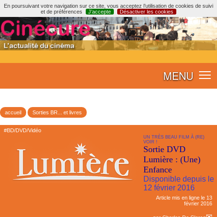
En poursuivant votre navigation sur ce site, vous acceptez l’utilisation de cookies de suivi
et de préférences
J’accepte
Désactiver les cookies
MENU
accueil
Sorties BR... et livres
#BD/DVD/Vidéo
UN TRÈS BEAU FILM À (RE)
VOIR !
Sortie DVD
Lumière : (Une)
Enfance
Disponible depuis le
12 février 2016
Article mis en ligne le
13
février 2016